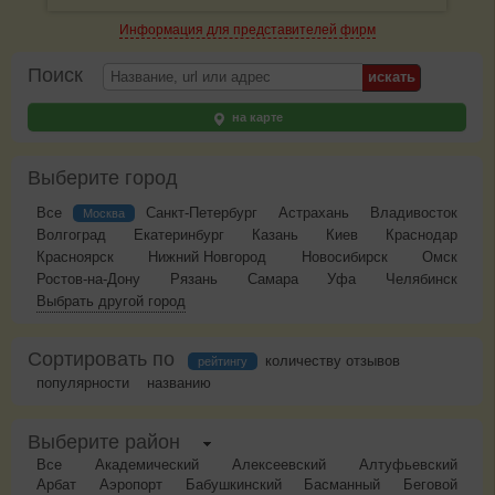
Информация для представителей фирм
Поиск
на карте
Выберите город
Все
Санкт-Петербург
Астрахань
Владивосток
Москва
Волгоград
Екатеринбург
Казань
Киев
Краснодар
Красноярск
Нижний Новгород
Новосибирск
Омск
Ростов-на-Дону
Рязань
Самара
Уфа
Челябинск
Выбрать другой город
Сортировать по
количеству отзывов
рейтингу
популярности
названию
Выберите район
Все
Академический
Алексеевский
Алтуфьевский
Арбат
Аэропорт
Бабушкинский
Басманный
Беговой