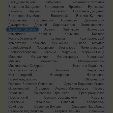
Бескудниковский
Бибирево
Бирюлёво Восточное
Бирюлёво Западное
Богородское
Братеево
Бутырский
Вешняки
Внуково
Войковский
Восточное Дегунино
Восточное Измайлово
Восточный
Выхино-Жулебино
Гагаринский
Головинский
Гольяново
Даниловский
Дмитровский
Донской
Дорогомилово
Замоскворечье
Зюзино
Зябликово
Ивановское
Западное Дегунино
Измайлово
Капотня
Коньково
Коптево
Косино-Ухтомский
Котловка
Красносельский
Крылатское
Крюково
Кузьминки
Кунцево
Куркино
Левобережный
Лефортово
Лианозово
Ломоносовский
Лосиноостровский
Люблино
Марфино
Марьина Роща
Марьино
Матушкино
Метрогородок
Мещанский
Митино
Можайский
Молжаниновский
Москворечье-Сабурово
Нагатино-Садовники
Нагатинский Затон
Нагорный
Некрасовка
Нижегородский
Новогиреево
Новокосино
Ново-Переделкино
Обручевский
Орехово-Борисово Северное
Орехово-Борисово Южное
Останкинский
Отрадное
Очаково-Матвеевское
Перово
Печатники
Покровское-Стрешнево
Преображенское
Пресненский
Проспект Вернадского
Раменки
Ростокино
Рязанский
Савёлки
Савёловский
Свиблово
Северное Бутово
Северное Измайлово
Северное Медведково
Северное Тушино
Северный