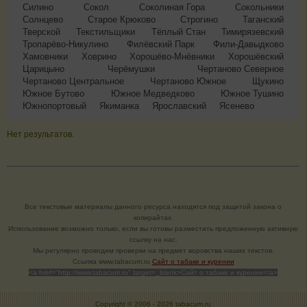
Силино
Сокол
Соколиная Гора
Сокольники
Солнцево
Старое Крюково
Строгино
Таганский
Тверской
Текстильщики
Тёплый Стан
Тимирязевский
Тропарёво-Никулино
Филёвский Парк
Фили-Давыдково
Хамовники
Ховрино
Хорошёво-Мнёвники
Хорошёвский
Царицыно
Черёмушки
Чертаново Северное
Чертаново Центральное
Чертаново Южное
Щукино
Южное Бутово
Южное Медведково
Южное Тушино
Южнопортовый
Якиманка
Ярославский
Ясенево
Нет результатов.
Все текстовые материалы данного ресурса находятся под защитой закона о
копирайтах.
Использование возможно только, если вы готовы разместить предложенную активную
ссылку на нас.
Мы регулярно проводим проверки на предмет воровства наших текстов.
Cсылка www.tabacum.ru
Сайт о табаке и курении
<a href="http://www.tabacum.ru" target=_blank>Сайт о табаке и курении</a>
Copyright © 2006 -
2026 tabacum.ru