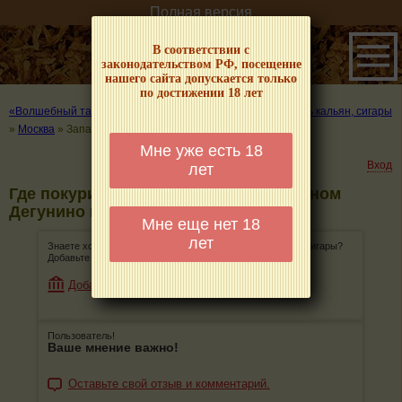
Полная версия
В соответствии с
законодательством РФ, посещение
нашего сайта допускается только
по достижении 18 лет
«Волшебный табачок» – о табаке и курении
»
Где покурить кальян, сигары
»
Москва
»
Западное Дегунино
Мне уже есть 18
Вход
лет
Где покурить кальян, сигары в Западном
Дегунино в Москве
Мне еще нет 18
лет
Знаете хорошее место, где можно покурить кальян или сигары?
Добавьте его, поделитесь информацией с остальными!
Добавить магазин
Пользователь!
Ваше мнение важно!
Оставьте свой отзыв и комментарий.