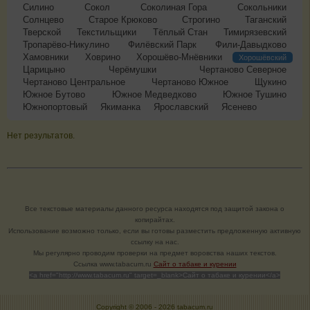
Силино
Сокол
Соколиная Гора
Сокольники
Солнцево
Старое Крюково
Строгино
Таганский
Тверской
Текстильщики
Тёплый Стан
Тимирязевский
Тропарёво-Никулино
Филёвский Парк
Фили-Давыдково
Хамовники
Ховрино
Хорошёво-Мнёвники
Хорошёвский
Царицыно
Черёмушки
Чертаново Северное
Чертаново Центральное
Чертаново Южное
Щукино
Южное Бутово
Южное Медведково
Южное Тушино
Южнопортовый
Якиманка
Ярославский
Ясенево
Нет результатов.
Все текстовые материалы данного ресурса находятся под защитой закона о
копирайтах.
Использование возможно только, если вы готовы разместить предложенную активную
ссылку на нас.
Мы регулярно проводим проверки на предмет воровства наших текстов.
Cсылка www.tabacum.ru
Сайт о табаке и курении
<a href="http://www.tabacum.ru" target=_blank>Сайт о табаке и курении</a>
Copyright © 2006 -
2026 tabacum.ru