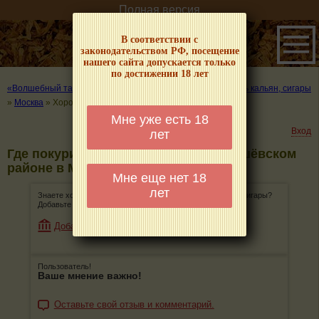
Полная версия
В соответствии с
законодательством РФ, посещение
нашего сайта допускается только
по достижении 18 лет
«Волшебный табачок» – о табаке и курении
»
Где покурить кальян, сигары
»
Москва
»
Хорошёвский район
Мне уже есть 18
Вход
лет
Где покурить кальян, сигары в Хорошёвском
районе в Москве
Мне еще нет 18
лет
Знаете хорошее место, где можно покурить кальян или сигары?
Добавьте его, поделитесь информацией с остальными!
Добавить магазин
Пользователь!
Ваше мнение важно!
Оставьте свой отзыв и комментарий.