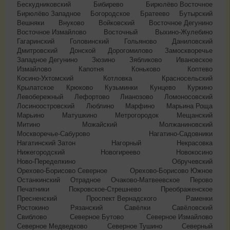
Бескудниковский
Бибирево
Бирюлёво Восточное
Бирюлёво Западное
Богородское
Братеево
Бутырский
Вешняки
Внуково
Войковский
Восточное Дегунино
Восточное Измайлово
Восточный
Выхино-Жулебино
Гагаринский
Головинский
Гольяново
Даниловский
Дмитровский
Донской
Дорогомилово
Замоскворечье
Западное Дегунино
Зюзино
Зябликово
Ивановское
Измайлово
Капотня
Коньково
Коптево
Косино-Ухтомский
Котловка
Красносельский
Крылатское
Крюково
Кузьминки
Кунцево
Куркино
Левобережный
Лефортово
Лианозово
Ломоносовский
Лосиноостровский
Люблино
Марфино
Марьина Роща
Марьино
Матушкино
Метрогородок
Мещанский
Митино
Можайский
Молжаниновский
Москворечье-Сабурово
Нагатино-Садовники
Нагатинский Затон
Нагорный
Некрасовка
Нижегородский
Новогиреево
Новокосино
Ново-Переделкино
Обручевский
Орехово-Борисово Северное
Орехово-Борисово Южное
Останкинский
Отрадное
Очаково-Матвеевское
Перово
Печатники
Покровское-Стрешнево
Преображенское
Пресненский
Проспект Вернадского
Раменки
Ростокино
Рязанский
Савёлки
Савёловский
Свиблово
Северное Бутово
Северное Измайлово
Северное Медведково
Северное Тушино
Северный