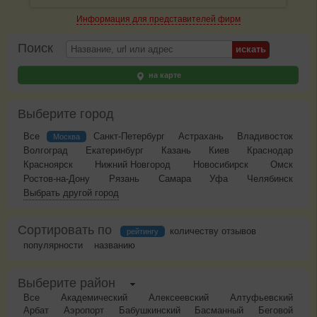
Информация для представителей фирм
Поиск
на карте
Выберите город
Все
Санкт-Петербург
Астрахань
Владивосток
Москва
Волгоград
Екатеринбург
Казань
Киев
Краснодар
Красноярск
Нижний Новгород
Новосибирск
Омск
Ростов-на-Дону
Рязань
Самара
Уфа
Челябинск
Выбрать другой город
Сортировать по
количеству отзывов
рейтингу
популярности
названию
Выберите район
Все
Академический
Алексеевский
Алтуфьевский
Арбат
Аэропорт
Бабушкинский
Басманный
Беговой