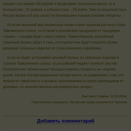
сигарет составляет 60 рублей и продолжает постоянно расти, то в
Белоруссии - 37 рублей, а в Казахстане – 43 рубля. Уже за прошлый год в
России возрос в 5 раз спрос на белорусские и казахстанские сигареты.
Если же внешний вид сигаретных пачек станет единым для всех стран
Таможенного союза, то отличить российскую продукцию от продукции
страны – соседки будет очень тяжело. Таким образом, российский
табачный бизнес уйдет в тень, а потребители будут покупать более
дешевые табачные изделия из стран ближнего зарубежья.
Если не будет установлен ценовой баланс на табачные изделия в
странах Таможенного союза, то российский бюджет понесет убытки.
Потребители табака начнут больше покупать сигареты на «сером»
рынке. Но все эти материальные потери ничто, по сравнению с тем, что
возрастет смертность и уровень заболеваемости среди курильщиков от
дешевых, но некачественных контрафактных сигарет.
Виктория Голдина. 31.08.2014г.
Перепечатка запрещена. Авторские права охраняются законом.
Добавить комментарий