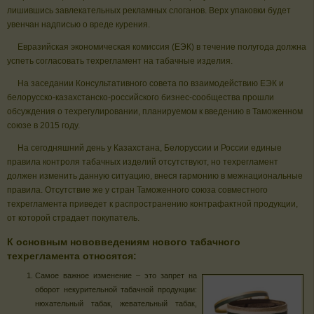
лишившись завлекательных рекламных слоганов. Верх упаковки будет
увенчан надписью о вреде курения.
Евразийская экономическая комиссия (ЕЭК) в течение полугода должна
успеть согласовать техрегламент на табачные изделия.
На заседании Консультативного совета по взаимодействию ЕЭК и
белорусско-казахстанско-российского бизнес-сообщества прошли
обсуждения о техрегулировании, планируемом к введению в Таможенном
союзе в 2015 году.
На сегодняшний день у Казахстана, Белоруссии и России единые
правила контроля табачных изделий отсутствуют, но техрегламент
должен изменить данную ситуацию, внеся гармонию в межнациональные
правила. Отсутствие же у стран Таможенного союза совместного
техрегламента приведет к распространению контрафактной продукции,
от которой страдает покупатель.
К основным нововведениям нового табачного
техрегламента относятся:
Самое важное изменение – это запрет на
оборот некурительной табачной продукции:
нюхательный табак, жевательный табак,