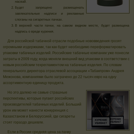
насвай.
Будет запрещено размещенать
завлекательные надписи и рекламные
слоганы на сигаретных пачках.
В верхней части пачки, на самом видном месте, будет размещена
надпись о вреде курения.
Для российской табачной отрасли подобные нововведения грозят
огромными издержками, так как будет необходимо переформатировать
упаковки табачных изделий. Российские табачные компании уже понесли
затраты в 2009 году, когда меняли внешний вид упаковки в соответствии с
новым российским техрегламентом на табачные изделия. По словам
генерального директора отраслевой ассоциации «Табакпром» Андрея
Межонова, компаниями было затрачено до 22 тысяч евро на одну
ассортиментную единицу продукта.
Но это далеко не самые страшные
перспективы, которые пугают российских
производителей табачных изделий. Больший
урон им может нанести конкуренция с
Казахстаном и Белоруссией, где сигареты
стоят гораздо дешевле.
Если в России средняя цена за пачку