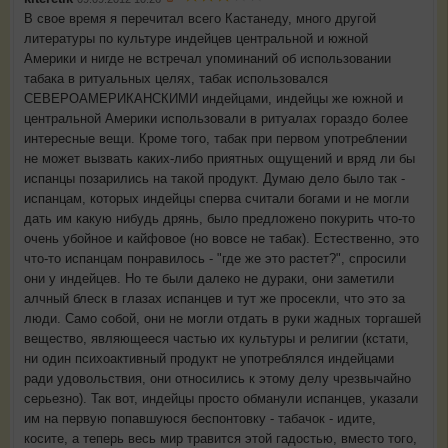
В свое время я перечитал всего Кастанеду, много другой
литературы по культуре индейцев центральной и южной
Америки и нигде не встречал упоминаний об использовании
табака в ритуальных целях, табак использовался
СЕВЕРОАМЕРИКАНСКИМИ индейцами, индейцы же южной и
центральной Америки использовали в ритуалах гораздо более
интересные вещи. Кроме того, табак при первом употреблении
не может вызвать каких-либо приятных ощущений и вряд ли бы
испанцы позарились на такой продукт. Думаю дело было так -
испанцам, которых индейцы сперва считали богами и не могли
дать им какую нибудь дрянь, было предложено покурить что-то
очень убойное и кайфовое (но вовсе не табак). Естественно, это
что-то испанцам понравилось - "где же это растет?", спросили
они у индейцев. Но те были далеко не дураки, они заметили
алчный блеск в глазах испанцев и тут же просекли, что это за
люди. Само собой, они не могли отдать в руки жадных торгашей
вещество, являющееся частью их культуры и религии (кстати,
ни один психоактивный продукт не употреблялся индейцами
ради удовольствия, они относились к этому делу чрезвычайно
серьезно). Так вот, индейцы просто обманули испанцев, указали
им на первую попавшуюся беспонтовку - табачок - идите,
косите, а теперь весь мир травится этой гадостью, вместо того,