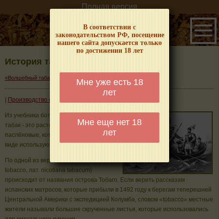
Полная версия
В соответствии с
законодательством РФ, посещение
нашего сайта допускается только
по достижении 18 лет
История табака
→
«Волшебный табачок» – о табаке и курении
История табака
Мне уже есть 18
лет
|
Производство сигарет в России
|
Из учебника ботаники можно узнать, что
Мне еще нет 18
табак - это растение семейства
лет
паслёновые, которое в высушенном
виде используют для курения.
По одной из версий, слово «табак» (анг.
tobacco, лат. nicotiana tabacum)
происходит от названия острова Тобаго. Если верить рассказам
испанских матросов, которые прибыли в 1492 году к берегам теперешней
Центральной Америки с экспедицией Колумба, словом «tobacco» местные
жители называли большие скрученные листья, которые использовались