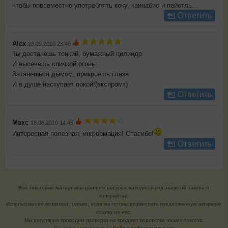
чтобы повсеместно употреблять коку, каннабис и пейотль...
Ответить
Alex
23.09.2010 23:46
Ты достанешь тонкий, бумажный цилиндр
И высечешь спичкой огонь:
Затянешься дымом, прикроешь глаза
И в душе наступает покой!(экспромт)
Ответить
Макс
18.06.2010 14:45
Интересная полезная, информация! Спасибо!
Ответить
Все текстовые материалы данного ресурса находятся под защитой закона о
копирайтах.
Использование возможно только, если вы готовы разместить предложенную активную
ссылку на нас.
Мы регулярно проводим проверки на предмет воровства наших текстов.