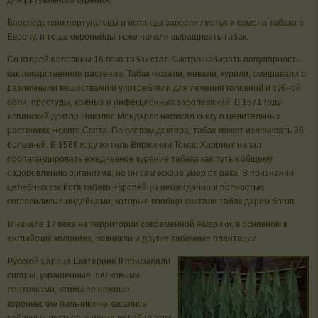
для ритуального курения.
Впоследствии португальцы и испанцы завезли листья и семена табака в
Европу, и тогда европейцы тоже начали выращивать табак.
Со второй половины 16 века табак стал быстро набирать популярность
как лекарственное растение. Табак нюхали, жевали, курили, смешивали с
различными веществами и употребляли для лечения головной и зубной
боли, простуды, кожных и инфекционных заболеваний. В 1571 году
испанский доктор Николас Мондарес написал книгу о целительных
растениях Нового Света. По словам доктора, табак может излечивать 36
болезней. В 1588 году житель Виржинии Томас Харриет начал
пропагандировать ежедневное курение табака как путь к общему
оздоровлению организма, но он сам вскоре умер от рака. В признании
целебных свойств табака европейцы неожиданно и полностью
согласились с индейцами, которые вообще считали табак даром богов.
В начале 17 века на территории современной Америки, в основном в
английских колониях, возникли и другие табачные плантации.
Русской царице Екатерине II присылали
сигары, украшенные шелковыми
ленточками, чтобы ее нежные
королевские пальчики не касались