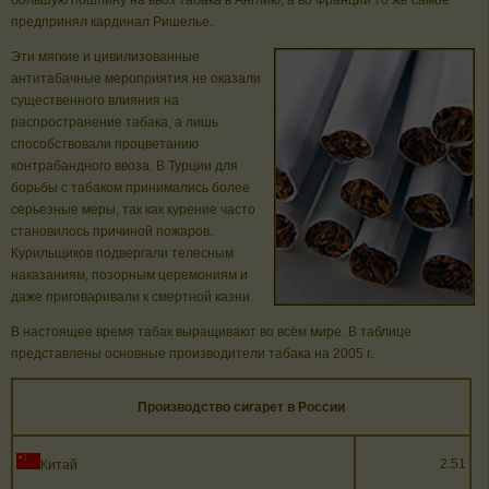
большую пошлину на ввоз табака в Англию, а во Франции то же самое
предпринял кардинал Ришелье.
Эти мягкие и цивилизованные
антитабачные мероприятия не оказали
существенного влияния на
распространение табака, а лишь
способствовали процветанию
контрабандного ввоза. В Турции для
борьбы с табаком принимались более
серьезные меры, так как курение часто
становилось причиной пожаров.
Курильщиков подвергали телесным
наказаниям, позорным церемониям и
даже приговаривали к смертной казни.
В настоящее время табак выращивают во всём мире. В таблице
представлены основные производители табака на 2005 г.
Производство сигарет в России
2.51
Китай