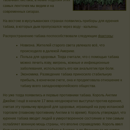
табачных листьев, а некие подобия этих
самых ленточек мы видим и на
современных сигарах.
На востоке в мусульманских странах появились приборы для курения
табака, в которых дым пропускался через воду - кальяны.
Распространению табака поспособствовали следующие
факторы
:
Новизна. Жителей старого света увлекало всё, что
происходило в далекой Америке.
Польза для здоровья. Тогда считали, что с помощью табака
можно лечить язву, мигрень, кожные и инфекционные
заболевания, использовать его как анальгетик при боли.
Экономика. Разведение табака приносило стабильную
прибыль, в конечном счете, она и продиктовала отношение к
табаку всего западноевропейского общества.
Но уже тогда появились и первые противники табака. Король Англии
Джеймс I ещё в начале 17 века неоднократно выступал против курения,
считая эту привычку вредной для здоровья, играющей на руку испанской
торговле (главному противнику Англии в то время). Король утверждал, что
курение табака вводит людей в умиротворенное состояние и тем самым
ослабляет военную мощь страны, что вполне справедливо. Король ввел