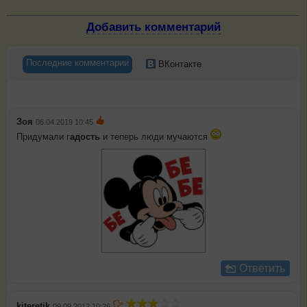
Добавить комментарий
Последние комментарии
ВКонтакте
Зоя
06.04.2019 10:45
Придумали г
адость
и теперь люди мучаются
Ответить
kiteretik
09.09.2012 10:26