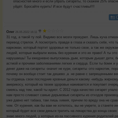
опасностей много и если убрать сигареты, то скажем 25% опасн
уйдёт. Бросайте курить! И все будут счастливы!!!!
Олег
26.05.2022 16:11
31 год, а такой ту пой. Видимо все мозги прокурил. Лишь куча отмаз
перевод стрелок. А посмотреть правде в глаза и сказать себе, что т
наркоман, который портит здоровье не только свое, а так же окруж
людей, которые выбрали жизнь без курения и это их право! А ты это
нарушаешь! Ты ежедневно выпускаешь дым, которым дышат дети, б
астмой и прочими заболеваниями легких и сердца. Если ты бомж и у
денег даже на сигареты -значит не кури, сигареты -это наркотик, пор
почему он вообще стоит так дешево ,а не равне с запрещенными в
ты отдаешь свои последние кровные деньги какому -нибудь жирном
америкосу, который на твоем здоровье наживается и покупает очере
смеясь над тем, какой ты идиот. С 2012 года качество сигарет упало 
нам просто сливают самые дерьмовые сигареты из отходов производ
уже давно нет табака, там лишь химия, причем по вреду она не срав
чем. От курения, как бы вам не хотелось, вы не умрете, а станете и
который будет все свои деньги тратить на лекарства до конца своих
знаю много людей, у которых из-за пассивного курения родителей р