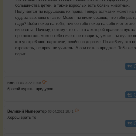
большинства детей, а также взрослых есть боязнь животных.
Получается ты нарушаешь их права. Теперь астматик может на 
суд, за выхлопы от авто. Может ты писки сосешь, что тебя раст
надо? Всём похер на тебя, точнее тебе похер на себя и от этого
виноваты. Почему, потому что ты ш.в.а которой нравится пустол
про алкоголь можно тебе ничего не говорить, умник. Ты лучше 
кто употребляют наркотики, особенно дорогие. По-любому это н
строитель, не врач, не учитель. А они есть в продаже. Тебя же э
парит
nnn
11.03.2022 10:08
бросай курить, придурок
Великий Император
03.04.2021 18:41
Хорош врать то