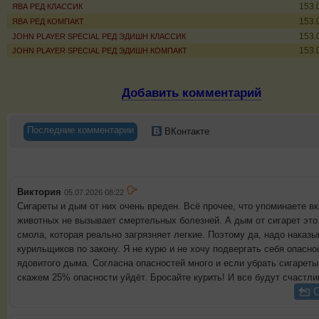
153.
ЯВА РЕД КЛАССИК
153.
ЯВА РЕД КОМПАКТ
153.
JOHN PLAYER SPECIAL РЕД ЭДИШН КЛАССИК
153.
JOHN PLAYER SPECIAL РЕД ЭДИШН КОМПАКТ
Добавить комментарий
Последние комментарии
ВКонтакте
Виктория
05.07.2026 08:22
Сигареты и дым от них очень вреден. Всё прочее, что упоминаете в
животных не вызывает смертельных болезней. А дым от сигарет это
смола, которая реально загрязняет легкие. Поэтому да, надо наказы
курильщиков по закону. Я не курю и не хочу подвергать себя опасно
ядовитого дыма. Согласна опасностей много и если убрать сигареты
скажем 25% опасности уйдёт. Бросайте курить! И все будут счастли