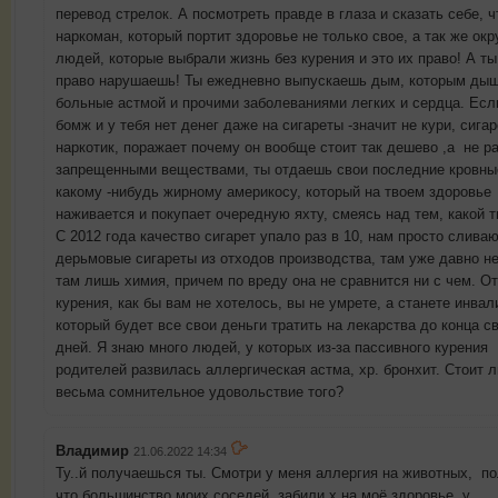
перевод стрелок. А посмотреть правде в глаза и сказать себе, ч
наркоман, который портит здоровье не только свое, а так же о
людей, которые выбрали жизнь без курения и это их право! А ты
право нарушаешь! Ты ежедневно выпускаешь дым, которым дыш
больные астмой и прочими заболеваниями легких и сердца. Есл
бомж и у тебя нет денег даже на сигареты -значит не кури, сигар
наркотик, поражает почему он вообще стоит так дешево ,а не ра
запрещенными веществами, ты отдаешь свои последние кровны
какому -нибудь жирному америкосу, который на твоем здоровье
наживается и покупает очередную яхту, смеясь над тем, какой т
С 2012 года качество сигарет упало раз в 10, нам просто слива
дерьмовые сигареты из отходов производства, там уже давно не
там лишь химия, причем по вреду она не сравнится ни с чем. От
курения, как бы вам не хотелось, вы не умрете, а станете инвал
который будет все свои деньги тратить на лекарства до конца с
дней. Я знаю много людей, у которых из-за пассивного курения
родителей развилась аллергическая астма, хр. бронхит. Стоит л
весьма сомнительное удовольствие того?
Владимир
21.06.2022 14:34
Ту..й получаешься ты. Смотри у меня аллергия на животных, п
что большинство моих соседей, забили х на моё здоровье. у