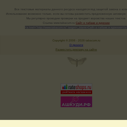
Все текстовые материалы данного ресурса находятся под защитой закона о коп
Использование возможно только, если вы готовы разместить предложенную активную с
Мы регулярно проводим проверки на предмет воровства наших текстов.
Cсылка www.tabacum.ru
Сайт о табаке и курении
<a href="http://www.tabacum.ru" target=_blank>Сайт о табаке и курении</a
Copyright © 2006 -
2026 tabacum.ru
О проекте
Разместить рекламу на сайте