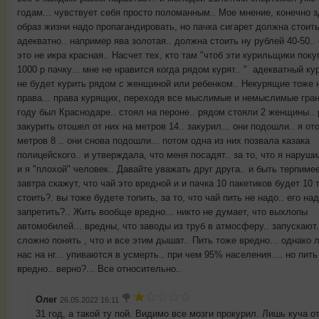
годам... чувствует себя просто поломанным.. Мое мнение, конечно 
образ жизни надо пропагандировать, но пачка сигарет должна стоит
адекватно.. например ява золотая.. должна стоить ну рублей 40-50.. 
это не икра красная.. Насчет тех, кто там "чтоб эти курильщики поку
1000 р пачку... мне не нравится когда рядом курят.. " адекватный ку
не будет курить рядом с женщиной или ребенком.. Некурящие тоже
права... права курящих, переходя все мыслимые и немыслимые гран
году был Краснодаре.. стоял на пероне.. рядом стояли 2 женщины..
закурить отошел от них на метров 14.. закурил... они подошли.. я от
метров 8 .. они снова подошли... потом одна из них позвала казака
полицейского.. и утверждала, что меня посадят.. за то, что я наруши
и я "плохой" человек.. Давайте уважать друг друга.. и быть терпимее
завтра скажут, что чай это вредной и и пачка 10 пакетиков будет 10 
стоить?. вы тоже будете топить, за то, что чай пить не надо.. его на
запретить?.. Жить вообще вредно... никто не думает, что выхлопы
автомобилей... вредны, что заводы из труб в атмосферу.. запускают
сложно понять , что и все этим дышат.. Пить тоже вредно... однако 
нас на нг... упиваются в усмерть.. при чем 95% населения.... но пить
вредно.. верно?... Все относительно..
Олег
26.05.2022 16:11
31 год, а такой ту пой. Видимо все мозги прокурил. Лишь куча о