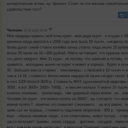
аллергическая астма, хр. бронхит. Стоит ли это весьма сомнительн
удовольствие того?
Человек
16.04.2022 08:36
Мои прадеды курили, мой отец курит.. мои дяди курят.. и я курю с 1
времена когда зарплата в 2006 году моя была 10 тысяч.. сигареты по
блока дукат синий стоили копейки пачка стоила тогда около 10 рублей
блока 30 пачек на 10 =300 рублей. Никто не говорит, что курение пол
это дело каждого. Мне 31 курю.. не потому, что зависим а потому, ч
нравится.. молодежь нынче не курит и может и хорошо.. Курят в осн
30.. большая масса старики .. пенсионеры.. с пенсией в 10 тысяч и 
там в 14-16. стоимость более менее недорогой пачки сигарет около 
и того 1200 блокх3 3600 р. Стоимость ЖКХ однокомнатной квартиры 
3800.. и вот 3600+ 3800= 7400р... а пенсия сколько ?! верно 10 тысяч.
конечно понимаю... пропаганда.. там здоровый образ жизни.. но.. хор
Человек не курит.. что можно купить на 3600?.. вы считаете, что мно
можно купить?.. конечно это помогает сэкономить... но все равно.. о
прям сыт не будешь.. стоимость подложки окорочков.. 300 р.. пример
еще .. обычно ленивые люди.. а не спортсмены, живут лучше... спо
часто получают травмы.. износ сердца... аритмия.. сосудов.. перело
все с каждым разом нарастает.. и молодой 16летний спортсмен уже 