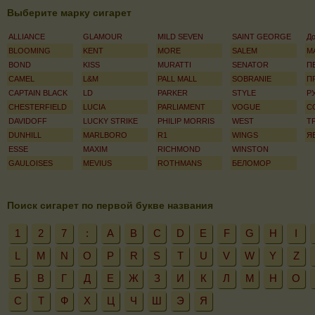
Выберите марку сигарет
ALLIANCE
GLAMOUR
MILD SEVEN
SAINT GEORGE
До
BLOOMING
KENT
MORE
SALEM
М
BOND
KISS
MURATTI
SENATOR
П
CAMEL
L&M
PALL MALL
SOBRANIE
П
CAPTAIN BLACK
LD
PARKER
STYLE
Р
CHESTERFIELD
LUCIA
PARLIAMENT
VOGUE
С
DAVIDOFF
LUCKY STRIKE
PHILIP MORRIS
WEST
Т
DUNHILL
MARLBORO
R1
WINGS
Я
ESSE
MAXIM
RICHMOND
WINSTON
GAULOISES
MEVIUS
ROTHMANS
БЕЛОМОР
Поиск сигарет по первой букве названия
1
2
7
:
A
B
C
D
E
F
G
H
I
L
M
N
O
P
R
S
T
U
V
W
Y
Z
Б
В
Г
Д
Е
Ж
З
И
К
Л
М
Н
О
С
Т
Ф
Х
Ц
Ч
Ш
Э
Я