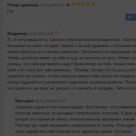
Роман демоноа
13.07.2025 17:42
Ош
Владимир
21.06.2022 14:34
Ту..й получаешься ты. Смотри у меня аллергия на животных, получа
большинство моих соседей, забили х на моё здоровье. у большинств
также взрослых есть боязнь животных. Получается ты нарушаешь их
Теперь астматик может на тебя в суд, за выхлопы от авто. Может ты
сосешь, что тебя растрелять надо? Всём похер на тебя, точнее тебе
себя и от этого все тебе виноваты. Почему, потому что ты ш.в.а кот
нравится пустолаить. А про алкоголь можно тебе ничего не говорить
лучше подумай кто употребляют наркотики, особенно дорогие. По-л
не строитель, не врач, не учитель. А они есть в продаже. Тебя же э
Виктория
05.07.2026 08:22
Сигареты и дым от них очень вреден. Всё прочее, что упоминае
включая животных не вызывает смертельных болезней. А дым о
сигарет это ядовитая смола, которая реально загрязняет легкие.
Поэтому да, надо наказывать курильщиков по закону. Я не курю 
хочу подвергать себя опасности от ядовитого дыма. Согласна