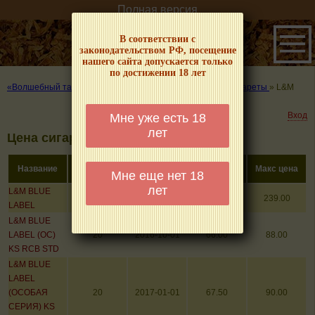
Полная версия
В соответствии с
законодательством РФ, посещение
нашего сайта допускается только
по достижении 18 лет
«Волшебный табачок» – о табаке и курении
»
Цены на сигареты
»
L&M
Вход
Мне уже есть 18
лет
Цена сигарет марки L&M
Кол-во в
Название
Дата
Мин цена
Макс цена
Мне еще нет 18
пачке
лет
L&M BLUE
20
2026-08-01
0.00
239.00
LABEL
L&M BLUE
LABEL (ОС)
20
2016-10-01
66.00
88.00
KS RCB STD
L&M BLUE
LABEL
(ОСОБАЯ
20
2017-01-01
67.50
90.00
СЕРИЯ) KS