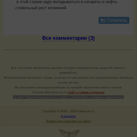
в этой стране надо вкладываться в сигареты и нефть.
стабильный рост вложений.
Ответить
Все комментарии (3)
Все текстовые материалы данного ресурса находятся под защитой закона о
копирайтах.
Использование возможно только, если вы готовы разместить предложенную активную
ссылку на нас.
Мы регулярно проводим проверки на предмет воровства наших текстов.
Cсылка www.tabacum.ru
Сайт о табаке и курении
<a href="http://www.tabacum.ru" target=_blank>Сайт о табаке и курении</a>
Copyright © 2006 -
2026 tabacum.ru
О проекте
Разместить рекламу на сайте