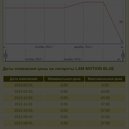
20
20
0
0
а…
октябрь 2012 г.
декабрь 2012 г.
ф…
октябрь 2012 г.
октябрь 2012 г.
декабрь 2012 г.
декабрь 2012 г.
ф…
ф…
Даты изменения цены на сигареты L&M MOTION BLUE
Дата изменения
Минимальная цена
Максимальная цена
2013-02-01
0.00
0.00
2013-01-01
0.00
43.00
2012-12-01
0.00
43.00
2012-11-01
0.00
37.00
2012-10-01
0.00
37.00
2012-09-01
0.00
37.00
2012-08-01
0.00
37.00