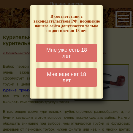
Полная версия
В соответствии с
законодательством РФ, посещение
нашего сайта допускается только
по достижении 18 лет
Курительные трубки. Как выбрать
курительную трубку
Мне уже есть 18
→
«Волшебный табачок» – о табаке и курении
Курительные трубки
лет
Выбор первой курительной трубки —
очень важный выбор, который
Мне еще нет 18
сформирует ваше мнение о курении
лет
трубки в целом. Попробовав впервые
курение трубки
вы решите, нравится
вам это или нет, поэтому нужно
выбирать качественную трубку и табак.
В настоящее время курительных трубок огромное разнообразие, и, не
будучи сведущим в этом вопросе, очень тяжело сделать выбор. На что
обращать внимание при выборе, чем отличаются трубки из фруктовых
деревьев от пенковых трубок, нужен фильтр или нет, и о многих других