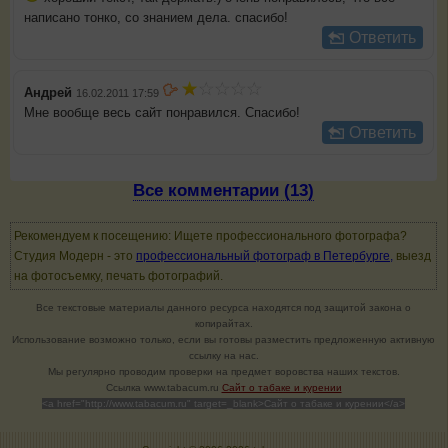
написано тонко, со знанием дела. спасибо!
Ответить
Андрей
16.02.2011 17:59
Мне вообще весь сайт понравился. Спасибо!
Ответить
Все комментарии (13)
Рекомендуем к посещению: Ищете профессионального фотографа?
Студия Модерн - это
профессиональный фотограф в Петербурге,
выезд
на фотосъемку, печать фотографий.
Все текстовые материалы данного ресурса находятся под защитой закона о
копирайтах.
Использование возможно только, если вы готовы разместить предложенную активную
ссылку на нас.
Мы регулярно проводим проверки на предмет воровства наших текстов.
Cсылка www.tabacum.ru
Сайт о табаке и курении
<a href="http://www.tabacum.ru" target=_blank>Сайт о табаке и курении</a>