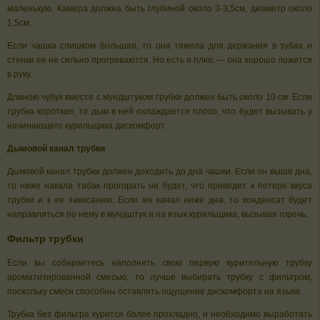
маленькую. Камера должна быть глубиной около 3-3,5см, диаметр около
1,5см.
Если чашка слишком большая, то она тяжела для держания в зубах и
стенки ее не сильно прогреваются. Но есть и плюс — она хорошо ложится
в руку.
Длиною чубук вместе с мундштуком трубки должен быть около 10 см. Если
трубка короткая, то дым в ней охлаждается плохо, что будет вызывать у
начинающего курильщика дискомфорт.
Дымовой канал трубки
Дымовой канал трубки должен доходить до дна чашки. Если он выше дна,
то ниже накала табак прогорать не будет, что приведет к потере вкуса
трубки и к ее закисанию. Если же канал ниже дна, то конденсат будет
направляться по нему в мундштук и на язык курильщика, вызывая горечь.
Фильтр трубки
Если вы собираетесь наполнять свою первую курительную трубку
ароматизированной смесью, то лучше выбирать трубку с фильтром,
поскольку смеси способны оставлять ощущение дискомфорта на языке.
Трубка без фильтра курится более прохладно, и необходимо выработать