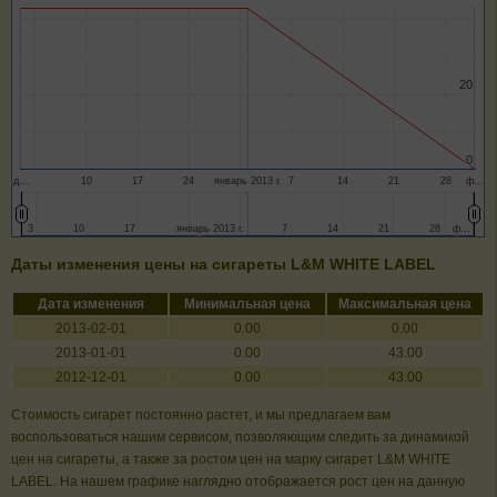
20
20
0
0
д…
10
17
24
январь 2013 г.
7
14
21
28
ф…
3
3
10
10
17
17
январь 2013 г.
январь 2013 г.
7
7
14
14
21
21
28
28
ф…
ф…
Даты изменения цены на сигареты L&M WHITE LABEL
Дата изменения
Минимальная цена
Максимальная цена
2013-02-01
0.00
0.00
2013-01-01
0.00
43.00
2012-12-01
0.00
43.00
Стоимость сигарет постоянно растет, и мы предлагаем вам
воспользоваться нашим сервисом, позволяющим следить за динамикой
цен на сигареты, а также за ростом цен на марку сигарет L&M WHITE
LABEL. На нашем графике наглядно отображается рост цен на данную