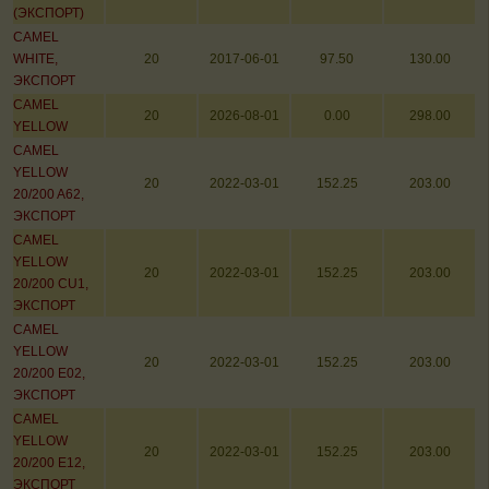
(ЭКСПОРТ)
CAMEL
WHITE,
20
2017-06-01
97.50
130.00
ЭКСПОРТ
CAMEL
20
2026-08-01
0.00
298.00
YELLOW
CAMEL
YELLOW
20
2022-03-01
152.25
203.00
20/200 A62,
ЭКСПОРТ
CAMEL
YELLOW
20
2022-03-01
152.25
203.00
20/200 CU1,
ЭКСПОРТ
CAMEL
YELLOW
20
2022-03-01
152.25
203.00
20/200 E02,
ЭКСПОРТ
CAMEL
YELLOW
20
2022-03-01
152.25
203.00
20/200 E12,
ЭКСПОРТ