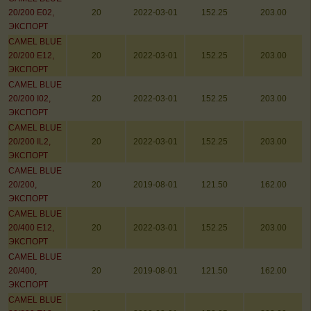
20/200 E02,
20
2022-03-01
152.25
203.00
ЭКСПОРТ
CAMEL BLUE
20/200 E12,
20
2022-03-01
152.25
203.00
ЭКСПОРТ
CAMEL BLUE
20/200 I02,
20
2022-03-01
152.25
203.00
ЭКСПОРТ
CAMEL BLUE
20/200 IL2,
20
2022-03-01
152.25
203.00
ЭКСПОРТ
CAMEL BLUE
20/200,
20
2019-08-01
121.50
162.00
ЭКСПОРТ
CAMEL BLUE
20/400 E12,
20
2022-03-01
152.25
203.00
ЭКСПОРТ
CAMEL BLUE
20/400,
20
2019-08-01
121.50
162.00
ЭКСПОРТ
CAMEL BLUE