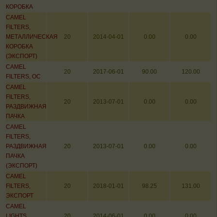
КОРОБКА
CAMEL
FILTERS,
МЕТАЛЛИЧЕСКАЯ
20
2014-04-01
0.00
0.00
КОРОБКА
(ЭКСПОРТ)
CAMEL
20
2017-06-01
90.00
120.00
FILTERS, ОС
CAMEL
FILTERS,
20
2013-07-01
0.00
0.00
РАЗДВИЖНАЯ
ПАЧКА
CAMEL
FILTERS,
РАЗДВИЖНАЯ
20
2013-07-01
0.00
0.00
ПАЧКА
(ЭКСПОРТ)
CAMEL
FILTERS,
20
2018-01-01
98.25
131.00
ЭКСПОРТ
CAMEL
LIGHTS
20
2014-06-01
0.00
0.00