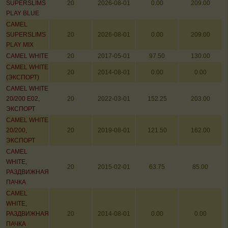
SUPERSLIMS
20
2026-08-01
0.00
209.00
PLAY BLUE
CAMEL
SUPERSLIMS
20
2026-08-01
0.00
209.00
PLAY MIX
CAMEL WHITE
20
2017-05-01
97.50
130.00
CAMEL WHITE
20
2014-08-01
0.00
0.00
(ЭКСПОРТ)
CAMEL WHITE
20/200 E02,
20
2022-03-01
152.25
203.00
ЭКСПОРТ
CAMEL WHITE
20/200,
20
2019-08-01
121.50
162.00
ЭКСПОРТ
CAMEL
WHITE,
20
2015-02-01
63.75
85.00
РАЗДВИЖНАЯ
ПАЧКА
CAMEL
WHITE,
РАЗДВИЖНАЯ
20
2014-08-01
0.00
0.00
ПАЧКА