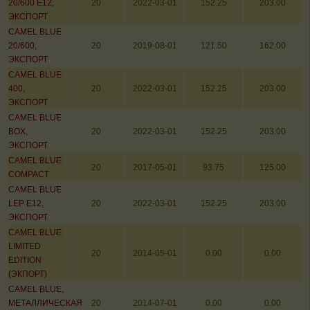
20/600 E12,
20
2022-03-01
152.25
203.00
ЭКСПОРТ
CAMEL BLUE
20/600,
20
2019-08-01
121.50
162.00
ЭКСПОРТ
CAMEL BLUE
400,
20
2022-03-01
152.25
203.00
ЭКСПОРТ
CAMEL BLUE
BOX,
20
2022-03-01
152.25
203.00
ЭКСПОРТ
CAMEL BLUE
20
2017-05-01
93.75
125.00
COMPACT
CAMEL BLUE
LEP E12,
20
2022-03-01
152.25
203.00
ЭКСПОРТ
CAMEL BLUE
LIMITED
20
2014-05-01
0.00
0.00
EDITION
(ЭКПОРТ)
CAMEL BLUE,
МЕТАЛЛИЧЕСКАЯ
20
2014-07-01
0.00
0.00