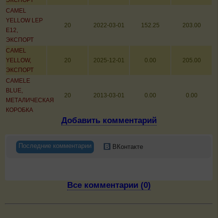
ЭКСПОРТ
CAMEL
YELLOW LEP
20
2022-03-01
152.25
203.00
E12,
ЭКСПОРТ
CAMEL
YELLOW,
20
2025-12-01
0.00
205.00
ЭКСПОРТ
CAMELE
BLUE,
20
2013-03-01
0.00
0.00
МЕТАЛИЧЕСКАЯ
КОРОБКА
Добавить комментарий
Последние комментарии
ВКонтакте
Все комментарии (0)