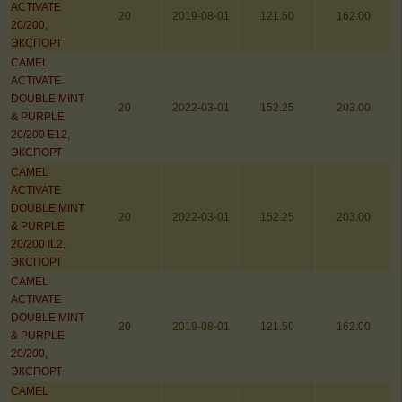
ACTIVATE
20
2019-08-01
121.50
162.00
20/200,
ЭКСПОРТ
CAMEL
ACTIVATE
DOUBLE MINT
20
2022-03-01
152.25
203.00
& PURPLE
20/200 E12,
ЭКСПОРТ
CAMEL
ACTIVATE
DOUBLE MINT
20
2022-03-01
152.25
203.00
& PURPLE
20/200 IL2,
ЭКСПОРТ
CAMEL
ACTIVATE
DOUBLE MINT
20
2019-08-01
121.50
162.00
& PURPLE
20/200,
ЭКСПОРТ
CAMEL