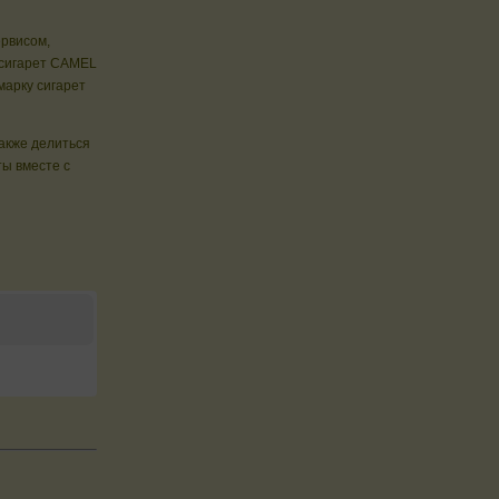
ервисом,
 сигарет CAMEL
марку сигарет
также делиться
ы вместе с