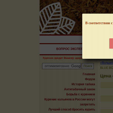
В соответствии с
НАШ ПОРТАЛ – И
ВОПРОС ЭКСПЕРТУ
СИГАРЫ
Курение вредит Вашему здоровью!
«Волшебн
BLUE BO
Главная
Цена
Форум
История табака
Антитабачный закон
Борьба с курением
Курение кальянов в России могут
запретить
Лучший способ бросить курить