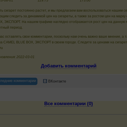
20-08-01
129.75
173.00
ь сигарет постоянно растет, и мы предлагаем вам воспользоваться нашим с
щим следить за динамикой цен на сигареты, а также за ростом цен на марку
X, ЭКСПОРТ. На нашем графике наглядно отображается рост цен на данную 
етный период.
ас оставлять свои комментарии, поскольку нам очень важно ваше мнение, а 
на CAMEL BLUE BOX, ЭКСПОРТ в своем городе. Следите за ценами на сигарет
ru
новления: 2022-03-01
Добавить комментарий
ледние комментарии
ВКонтакте
Все комментарии (0)