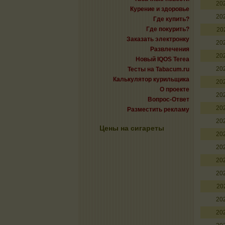
20
Курение и здоровье
20
Где купить?
Где покурить?
20
Заказать электронку
20
Развлечения
20
Новый IQOS Terea
20
Тесты на Tabacum.ru
Калькулятор курильщика
20
О проекте
20
Вопрос-Ответ
20
Разместить рекламу
20
Цены на сигареты
20
20
20
20
20
20
20