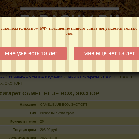
 законодательством РФ, посещение нашего сайта допускается только
лет
НФОРМАЦИОННЫЙ! МЫ НЕ ЗАНИМАЕМСЯ ПРОДАЖЕЙ И РЕКЛАМОЙ ТАБА
Мне уже есть 18 лет
Мне еще нет 18 лет
КАЛЬЯНЫ
ТРУБКИ
ГДЕ КУПИТЬ
ГДЕ ПОКУРИТЬ
КУРЕНИЕ И 
ый табачок» – о табаке и курении
»
Цены на сигареты
»
CAMEL
»
CAMEL
X, ЭКСПОРТ
 сигарет CAMEL BLUE BOX, ЭКСПОРТ
Название
CAMEL BLUE BOX, ЭКСПОРТ
Тип
сигареты с фильтром
Кол-во в пачке
20
Текущая цена
203.00 руб
Дата изменения
2022-03-01