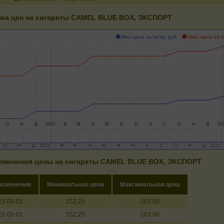
ка цен на сигареты CAMEL BLUE BOX, ЭКСПОРТ
Мин цена за пачку, руб.
Макс цена за п
О
Н
Д
2021
Ф
М
А
М
И
И
А
С
О
Н
Д
20
О
О
Н
Н
Д
Д
2021
2021
Ф
Ф
М
М
А
А
М
М
И
И
И
И
А
А
С
С
О
О
Н
Н
Д
Д
2022
2022
зменения цены на сигареты CAMEL BLUE BOX, ЭКСПОРТ
 изменения
Минимальная цена
Максимальная цена
22-03-01
152.25
203.00
22-02-01
152.25
203.00