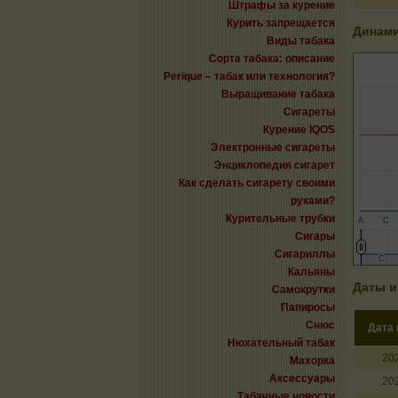
Штрафы за курение
Курить запрещается
Динами
Виды табака
Сорта табака: описание
Perique – табак или технология?
Выращивание табака
Сигареты
Курение IQOS
Электронные сигареты
Энциклопедия сигарет
Как сделать сигарету своими
руками?
Курительные трубки
А
С
Сигары
Сигариллы
С
С
Кальяны
Даты и
Самокрутки
Папиросы
Снюс
Дата
Нюхательный табак
20
Махорка
Аксессуары
20
Табачные новости