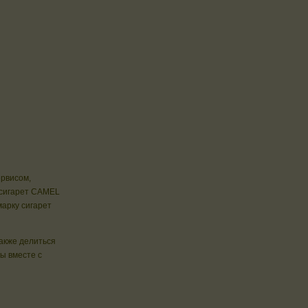
ервисом,
 сигарет CAMEL
арку сигарет
также делиться
ы вместе с