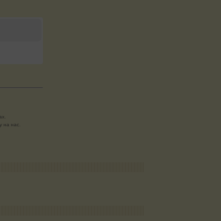
ах.
 на нас.