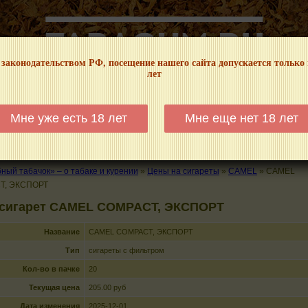
 законодательством РФ, посещение нашего сайта допускается только
лет
НФОРМАЦИОННЫЙ! МЫ НЕ ЗАНИМАЕМСЯ ПРОДАЖЕЙ И РЕКЛАМОЙ ТАБА
Мне уже есть 18 лет
Мне еще нет 18 лет
КАЛЬЯНЫ
ТРУБКИ
ГДЕ КУПИТЬ
ГДЕ ПОКУРИТЬ
КУРЕНИЕ И 
ый табачок» – о табаке и курении
»
Цены на сигареты
»
CAMEL
»
CAMEL
T, ЭКСПОРТ
 сигарет CAMEL COMPACT, ЭКСПОРТ
Название
CAMEL COMPACT, ЭКСПОРТ
Тип
сигареты с фильтром
Кол-во в пачке
20
Текущая цена
205.00 руб
Дата изменения
2025-12-01