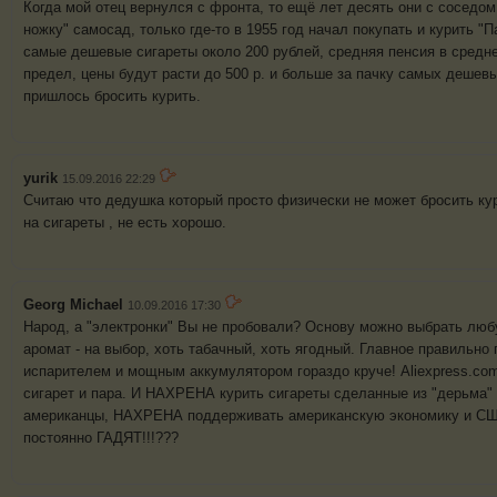
Когда мой отец вернулся с фронта, то ещё лет десять они с соседо
ножку" самосад, только где-то в 1955 год начал покупать и курить "П
самые дешевые сигареты около 200 рублей, средняя пенсия в средне
предел, цены будут расти до 500 р. и больше за пачку самых дешевы
пришлось бросить курить.
yurik
15.09.2016 22:29
Считаю что дедушка который просто физически не может бросить ку
на сигареты , не есть хорошо.
Georg Michael
10.09.2016 17:30
Народ, а "электронки" Вы не пробовали? Основу можно выбрать любую
аромат - на выбор, хоть табачный, хоть ягодный. Главное правильно
испарителем и мощным аккумулятором гораздо круче! Аliexpress.co
сигарет и пара. И НАХРЕНА курить сигареты сделанные из "дерьма"
американцы, НАХРЕНА поддерживать американскую экономику и СШ
постоянно ГАДЯТ!!!???