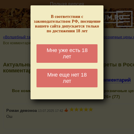
Полная версия
В соответствии с
законодательством РФ, посещение
нашего сайта допускается только
по достижении 18 лет
«Волшебный табачок» – о табаке и курении
»
Актуальные розничные цены н
Все комментарии
Мне уже есть 18
лет
Актуальные розничные цены на сигареты в Росс
комментарии
Мне еще нет 18
Добавить комментарий
лет
Все комментарии к странице «Актуальные розничные це
August 2026» (77)
Роман демоноа
13.07.2025 17:42
Ош