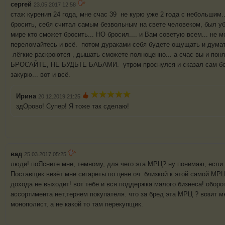
сергей
23.05.2017 12:58
стаж курения 24 года, мне счас 39 не курю уже 2 года с небольшим..
бросить, себя считал самым безвольным на свете человеком, был у
мире кто сможет бросить... НО бросил.... и Вам советую всем... не м
переломайтесь и всё. потом дураками себя будете ощущать и думат
лёгкие раскроются , дышать сможете полноценно... а счас вы и поня
БРОСАЙТЕ, НЕ БУДЬТЕ БАБАМИ. утром проснулся и сказал сам бебе
закурю... вот и всё.
Ирина
20.12.2019 21:25
здОрово! Супер! Я тоже так сделаю!
вад
25.03.2017 05:25
люди! поЯсните мне, темному, для чего эта МРЦ? ну понимаю, если 
Поставщик везёт мне сигареты по цене оч. близкой к этой самой МРЦ
дохода не выходит! вот тебе и вся поддержка малого бизнеса! оборо
ассортимента нет,теряем покупателя. что за бред эта МРЦ ? возит мн
монополист, а не какой то там перекупщик.