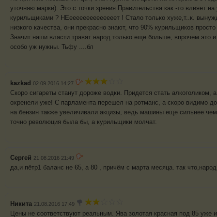
уточняю марки). Это с точки зрения Правительства как -то влияет н
курильщиками ? НЕеееееееееееееет ! Стало только хуже,т..к. вынуж
низкого качества, они прекрасно знают, что 90% курильщиков просто 
Значит наши власти травят народ только еще больше, впрочем это и
особо уж нужны. Тьфу ....бл
kazkad
02.09.2016 14:27
Скоро сигареты станут дороже водки. Придется стать алкоголиком, 
охренели уже! С парламента перешел на ротманс, а скоро видимо д
на бензин также увеличивали акцизы, ведь машины еще сильнее чем 
точно революция была бы, а курильщики молчат.
Сергей
21.08.2016 21:49
да,и пётр1 баланс не 65, а 80 , причём с марта месяца. так что,наро
Никита
21.08.2016 17:49
Цены не соответствуют реальным. Ява золотая красная под 85 уже и