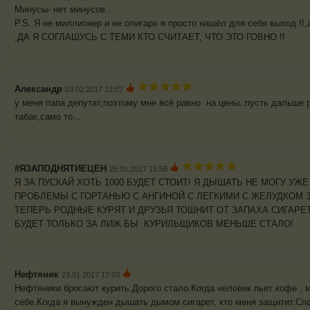
Минусы- нет минусов .
P.S. Я не миллионер и не олигарх я просто нашёл для себя выход !!,
,ДА Я СОГЛАШУСЬ С ТЕМИ КТО СЧИТАЕТ, ЧТО ЭТО ГОВНО !!
Александр
03.02.2017 12:07
у меня папа депутат,поэтому мне всё равно на цены..пусть дальше р
табак,само то...
#ЯЗАПОДНЯТИЕЦЕН
25.01.2017 15:58
Я ЗА ПУСКАЙ ХОТЬ 1000 БУДЕТ СТОИТ! Я ДЫШАТЬ НЕ МОГУ УЖ
ПРОБЛЕМЫ С ГОРТАНЬЮ С АНГИНОЙ С ЛЕГКИМИ С ЖЕЛУДКОМ З
ТЕПЕРЬ РОДНЫЕ КУРЯТ И ДРУЗЬЯ ТОШНИТ ОТ ЗАПАХА СИГАРЕТ!
БУДЕТ ТОЛЬКО ЗА ЛИЖ БЫ КУРИЛЬЩИКОВ МЕНЬШЕ СТАЛО!
Нефтяник
23.01.2017 17:03
Нефтяники бросают курить.Дорого стало.Когда человек пьет кофе , м
себе.Когда я вынужден дышать дымом сигарет, кто меня защитит.Спа