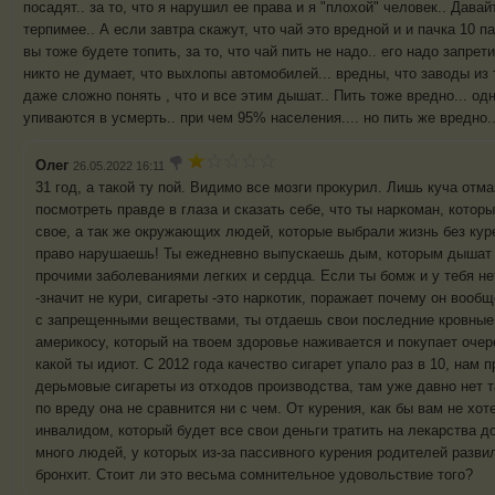
посадят.. за то, что я нарушил ее права и я "плохой" человек.. Давай
терпимее.. А если завтра скажут, что чай это вредной и и пачка 10 п
вы тоже будете топить, за то, что чай пить не надо.. его надо запрет
никто не думает, что выхлопы автомобилей... вредны, что заводы из 
даже сложно понять , что и все этим дышат.. Пить тоже вредно... одна
упиваются в усмерть.. при чем 95% населения.... но пить же вредно..
Олег
26.05.2022 16:11
31 год, а такой ту пой. Видимо все мозги прокурил. Лишь куча отма
посмотреть правде в глаза и сказать себе, что ты наркоман, котор
свое, а так же окружающих людей, которые выбрали жизнь без куре
право нарушаешь! Ты ежедневно выпускаешь дым, которым дышат 
прочими заболеваниями легких и сердца. Если ты бомж и у тебя не
-значит не кури, сигареты -это наркотик, поражает почему он вообщ
с запрещенными веществами, ты отдаешь свои последние кровные
америкосу, который на твоем здоровье наживается и покупает очер
какой ты идиот. С 2012 года качество сигарет упало раз в 10, нам
дерьмовые сигареты из отходов производства, там уже давно нет 
по вреду она не сравнится ни с чем. От курения, как бы вам не хот
инвалидом, который будет все свои деньги тратить на лекарства д
много людей, у которых из-за пассивного курения родителей разви
бронхит. Стоит ли это весьма сомнительное удовольствие того?