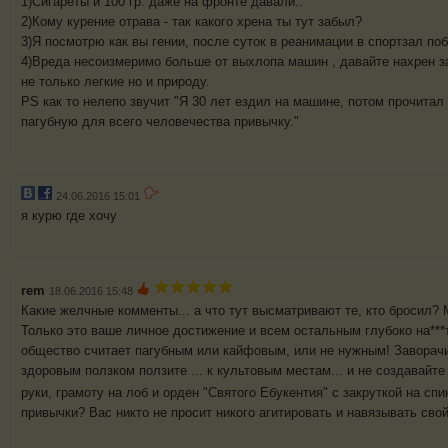
1)Сигареты и 100 гр. даже на фронте давали..
2)Кому курение отрава - так какого хрена ты тут забыл?
3)Я посмотрю как вы гении, после суток в реанимации в спортзал по
4)Вреда несоизмеримо больше от выхлопа машин , давайте нахрен з
не только легкие но и природу.
PS как то нелепо звучит "Я 30 лет ездил на машине, потом прочитал 
пагубную для всего человечества привычку."
24.06.2016 15:01
я курю где хочу
rem
18.06.2016 15:48
Какие желчные комменты... а что тут высматривают те, кто бросил? 
Только это ваше личное достижение и всем остальным глубоко на***т
общество считает пагубным или кайфовым, или не нужным! Заворачи
здоровым ползком ползите ... к культовым местам... и не создавайте
руки, грамоту на лоб и орден "Святого Ебукентия" с закруткой на спи
привычки? Вас никто не просит никого агитировать и навязывать свой