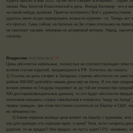
Курить бросил в мае 2013. Путин чето говорил агитировал... Курил л
пачках Явы Золотой Классической в день. Иногда Беломор - его я ж
на какой-нибудь рыбалке. Приятно вспомнить! Всё с удовольствием, 
удалось меня за раз перепрошить всмысле курения - хз. Теперь вот 
кто бросил. Сижу сейчас на балконе на 3м этаже отельчика на берегу
не смолкает часами, невзирая на штормовой ветерок. Народ, научит
сосалку.
Владислав
24.07.2016 10:21
Цены абсолютно кабальные, полностью не соответствующие себесто
всяком случае изделий, продающихся в РФ. 
1) Ссылка на цены сигарет в Западных странах абсолютно не уместна
районе 500-600 рублей(по нашим деньгам) за пачку. И это при средни
всякие умники из Госдуры поднимут их до той же планки при средне
500 долларов(официальные данные), то это будет абсолютно бредово
политиков-называть страну самобытной и отвергать "моду на Запад", 
правах граждан, при этом постоянно ссылаться на Европу и США, ко
их обязанн
2) Каким образом вообще цена влияет на борьбу с курением, или 
зон для курящих-это хорошая идея, а цена? Типа, если сигареты деш
дорогие, то не вредно? Или вредно, но пусть курят? PS: ненавижу, ко