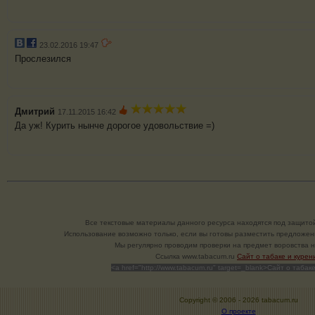
23.02.2016 19:47
Прослезился
Дмитрий
17.11.2015 16:42
Да уж! Курить нынче дорогое удовольствие =)
Все текстовые материалы данного ресурса находятся под защитой
Использование возможно только, если вы готовы разместить предложен
Мы регулярно проводим проверки на предмет воровства н
Cсылка www.tabacum.ru
Сайт о табаке и курен
<a href="http://www.tabacum.ru" target=_blank>Сайт о табак
Copyright © 2006 -
2026 tabacum.ru
О проекте