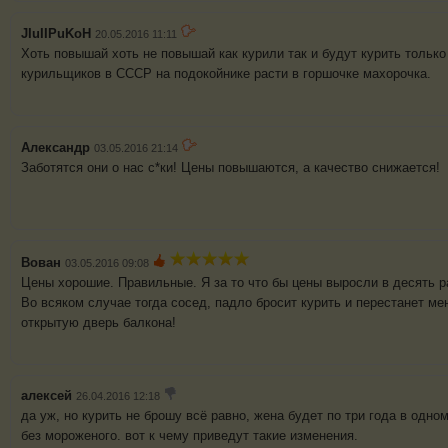
JIuIIPuKoH
20.05.2016 11:11
Хоть повышай хоть не повышай как курили так и будут курить только
курильщиков в СССР на подокойнике расти в горшочке махорочка.
Александр
03.05.2016 21:14
Заботятся они о нас с*ки! Цены повышаются, а качество снижается!
Вован
03.05.2016 09:08
Цены хорошие. Правильные. Я за то что бы цены выросли в десять р
Во всяком случае тогда сосед, падло бросит курить и перестанет м
открытую дверь балкона!
алексей
26.04.2016 12:18
да уж, но курить не брошу всё равно, жена будет по три года в одно
без мороженого. вот к чему приведут такие изменения.