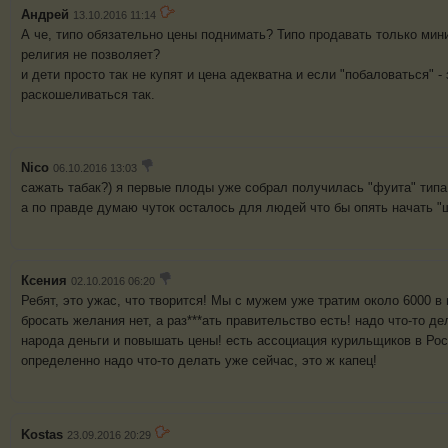
Андрей
13.10.2016 11:14
А че, типо обязательно цены поднимать? Типо продавать только мини
религия не позволяет?
и дети просто так не купят и цена адекватна и если "побаловаться" 
раскошеливаться так.
Nico
06.10.2016 13:03
сажать табак?) я первые плоды уже собрал получилась "фуита" тип
а по правде думаю чуток осталось для людей что бы опять начать "
Ксения
02.10.2016 06:20
Ребят, это ужас, что творится! Мы с мужем уже тратим около 6000 в 
бросать желания нет, а раз***ать правительство есть! надо что-то де
народа деньги и повышать цены! есть ассоциация курильщиков в Росс
определенно надо что-то делать уже сейчас, это ж капец!
Kostas
23.09.2016 20:29