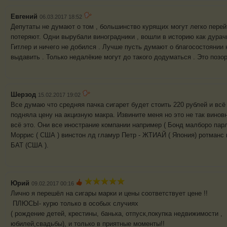
Евгений
06.03.2017 18:52
Депутаты не думают о том , большинство курящих могут легко перей
потеряют. Одни вырубали виноградники , вошли в историю как дурачк
Гитлер и ничего не добился . Лучше пусть думают о благосостоянии 
выдавить . Только недалёкие могут до такого додуматься . Это позор
Шерзод
15.02.2017 19:02
Все думаю что средняя пачка сигарет будет стоить 220 рублей и всё 
подняла цену на акцизную макра. Извините меня но это не так вино
всё это. Они все инострание компании например ( Бонд малборо пар
Моррис ( США ) винстон лд гламур Петр - ЖТИАЙ ( Япония) ротманс к
БАТ (США ).
Юрий
09.02.2017 00:16
Лично я перешёл на сигары марки и цены соответствует цене !!
ПЛЮСЫ- курю только в особых случиях
( рождение детей, крестины, банька, отпуск,покупка недвижимости ,
юбилей,свадьбы), и только в приятные моменты!!