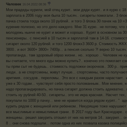
Человек
16.04.2022 08:36
Мои прадеды курили, мой отец курит.. мои дяди курят.. и я курю с 1
зарплата в 2006 году моя была 10 тысяч.. сигареты помогали.. 3 бло
пачка стоила тогда около 10 рублей.. и того 3 блока 30 пачек на 10 =3
курение полезно, но это дело каждого. Мне 31 курю.. не потому, что 
молодежь нынче не курит и может и хорошо.. Курят в основном за 30.
пенсионеры.. с пенсией в 10 тысяч и зарплатой там в 14-16. стоимос
сигарет около 120 рублей. и того 1200 блокх3 3600 р. Стоимость ЖК
3800.. и вот 3600+ 3800= 7400р... а пенсия сколько ?! верно 10 тысяч
пропаганда.. там здоровый образ жизни.. но.. хорошо .. Человек не ку
вы считаете, что много еды можно купить?.. конечно это помогает сэк
ты прям сыт не будешь.. стоимость подложки окорочков.. 300 р.. при
люди.. а не спортсмены, живут лучше... спортсмены, часто получают 
аритмия.. сосудов.. переломы.. Это все с каждым разом нарастает..
уже к 30 годам... чувствует себя просто поломанным.. Мое мнение, 
надо пропагандировать, но пачка сигарет должна стоить адекватно..
стоить ну рублей 40-50.. сигареты.. это не икра красная.. Насчет тех
покупали по 1000 р пачку... мне не нравится когда рядом курят.. " а
курить рядом с женщиной или ребенком.. Некурящие тоже нарушают 
все мыслимые и немыслимые грани.. В 2017 году был Краснодаре.. с
женщины.. решил закурить отошел от них на метров 14.. закурил... о
8 .. они снова подошли... потом одна из них позвала казака полицейс