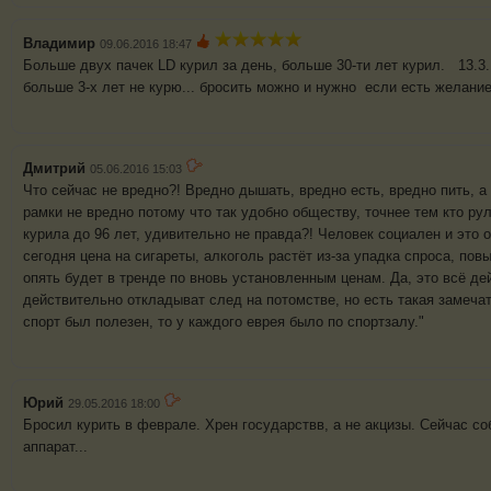
Владимир
09.06.2016 18:47
Больше двух пачек LD курил за день, больше 30-ти лет курил. 13.
больше 3-х лет не курю... бросить можно и нужно если есть желание
Дмитрий
05.06.2016 15:03
Что сейчас не вредно?! Вредно дышать, вредно есть, вредно пить, а 
рамки не вредно потому что так удобно обществу, точнее тем кто р
курила до 96 лет, удивительно не правда?! Человек социален и это о
сегодня цена на сигареты, алкоголь растёт из-за упадка спроса, пов
опять будет в тренде по вновь установленным ценам. Да, это всё де
действительно откладыват след на потомстве, но есть такая замеча
спорт был полезен, то у каждого еврея было по спортзалу."
Юрий
29.05.2016 18:00
Бросил курить в феврале. Хрен государствв, а не акцизы. Сейчас с
аппарат...