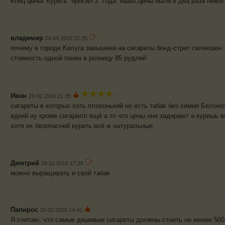
Кпец цены! Курить бросил 2 года назат,цены были в два раза ниже!
владимир
04.04.2016 22:25
почему в городе Калуга завышена на сигареты бонд-стрит 
стоимость одной пачки в розницу 85 рудлей
Иван
29.02.2016 21:35
сигареты в которых хоть плохонький но есть табак без химии Беломор
едкий ну кроме сигарилл ещё а то что цены они задирают а куришь в
хотя их безопасней курить всё ж натуральные
Дмитрий
28.02.2016 17:35
можно выращивать и свой табак
Папирос
24.02.2016 14:42
Я считаю, что самые дешевые сигареты должны стоить не менее 50