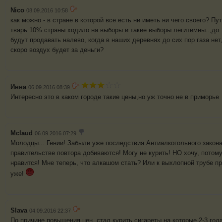
Nico
08.09.2016 10:58
как можно - в стране в которой все есть ни иметь ни чего своего? Пу
тварь 10% страны ходило на выборы и такие выборы легитимны..,до т
будут продавать налево, когда в наших деревнях до сих пор газа нет,
скоро воздух будет за деньги?
Инна
06.09.2016 08:39
Интересно это в каком городе такие цены,но уж точно не в приморье
Mclaud
06.09.2016 07:29
Молодцы... Гении! Забыли уже последствия Антиалкогольного закон
правительстве повтора добиваются! Могу не курить! НО хочу, потому,
нравится! Мне теперь, что алкашом стать? Или к выхлопной трубе 
уже!
Slava
04.09.2016 22:37
По причине повышения цен, стал курить сигареты на которые 2-3 год