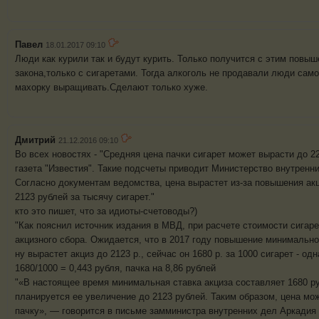
Павел
18.01.2017 09:10
Люди как курили так и будут курить. Только получится с этим повыш
закона,только с сигаретами. Тогда алкоголь не продавали люди само
махорку выращивать.Сделают только хуже.
Дмитрий
21.12.2016 09:10
Во всех новостях - "Средняя цена пачки сигарет может вырасти до 2
газета "Известия". Такие подсчеты приводит Министерство внутренн
Согласно документам ведомства, цена вырастет из-за повышения ак
2123 рублей за тысячу сигарет."
кто это пишет, что за идиоты-счетоводы?)
"Как пояснил источник издания в МВД, при расчете стоимости сигар
акцизного сбора. Ожидается, что в 2017 году повышение минимально
ну вырастет акциз до 2123 р., сейчас он 1680 р. за 1000 сигарет - од
1680/1000 = 0,443 рубля, пачка на 8,86 рублей
"«В настоящее время минимальная ставка акциза составляет 1680 ру
планируется ее увеличение до 2123 рублей. Таким образом, цена мож
пачку», — говорится в письме замминистра внутренних дел Аркадия 