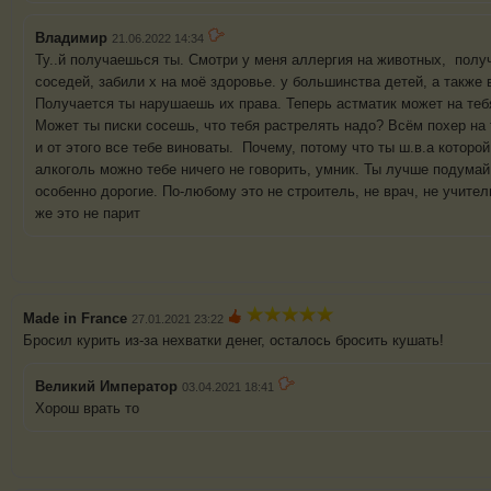
Владимир
21.06.2022 14:34
Ту..й получаешься ты. Смотри у меня аллергия на животных, полу
соседей, забили х на моё здоровье. у большинства детей, а также
Получается ты нарушаешь их права. Теперь астматик может на тебя
Может ты писки сосешь, что тебя растрелять надо? Всём похер на т
и от этого все тебе виноваты. Почему, потому что ты ш.в.а которо
алкоголь можно тебе ничего не говорить, умник. Ты лучше подумай
особенно дорогие. По-любому это не строитель, не врач, не учител
же это не парит
Made in France
27.01.2021 23:22
Бросил курить из-за нехватки денег, осталось бросить кушать!
Великий Император
03.04.2021 18:41
Хорош врать то