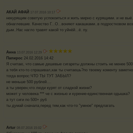
АКАЙ АФАЙ
17.07.2016 10:17
некурящим советую успокоиться и жить мирно с курящими. и не выё.
обнаглевшие. Качество Г...О...воняют какашками..в подростковом воз
дым..Нас нагло травят какой то уйнёй...ё. пу.
Анна
13.07.2016 12:29
Папирос
24.02.2016 14:42
Я считаю, что самые дешевые сигареты должны стоить не менее 50
а тебя кто-то спрашивал,как ты считаешь?по твоему коменту заметно
тогда вопрос:ЧТО ТЫ ТУТ ЗАБЫЛ?
не меньше 500 рублей....
а ты уверен,что люди курят от сладкой жизни?
может у человека *** че с жизнью и курение-единственная одышка?
а тут сиги по 500+ руб
ты думай сначала,перед тем,как что-то "умное" предлагать
Artur
08.07.2016 15:02