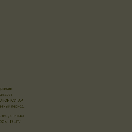
ервисом,
сигарет
/ПОРТСИГАР.
ретный период.
также делиться
СЫ, 17ШТ./