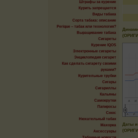
Штрафы за курение
Курить запрещается
Виды табака
Сорта табака: описание
Perique – табак или технология?
Динам
Выращивание табака
(ОРИГ
Сигареты
Курение IQOS
Электронные сигареты
Энциклопедия сигарет
Как сделать сигарету своими
руками?
Курительные трубки
Сигары
Сигариллы
Кальяны
Самокрутки
А
И
Папиросы
Снюс
А
А
И
И
Нюхательный табак
Даты 
Махорка
(ОРИГ
Аксессуары
Табачные новости