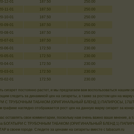
20-12-01
187.50
250.00
20-11-01
187.50
250.00
20-10-01
187.50
250.00
20-09-01
187.50
250.00
20-08-01
187.50
250.00
20-07-01
187.50
250.00
20-06-01
172.50
230.00
20-05-01
172.50
230.00
20-04-01
172.50
230.00
20-03-01
172.50
230.00
20-02-01
172.50
230.00
ь сигарет постоянно растет, и мы предлагаем вам воспользоваться нашим с
щим следить за динамикой цен на сигареты, а также за ростом цен на марку 
РИ С ТРУБОЧНЫМ ТАБАКОМ (ОРИГИНАЛЬНЫЙ БЛЕНД 1) ПАПИРОСЫ, 17ШТ.
 графике наглядно отображается рост цен на данную марку сигарет за конк
ас оставлять свои комментарии, поскольку нам очень важно ваше мнение, а 
на БОГАТЫРИ С ТРУБОЧНЫМ ТАБАКОМ (ОРИГИНАЛЬНЫЙ БЛЕНД 1) ПАПИРО
Р в своем городе. Следите за ценами на сигареты вместе с tabacum.ru