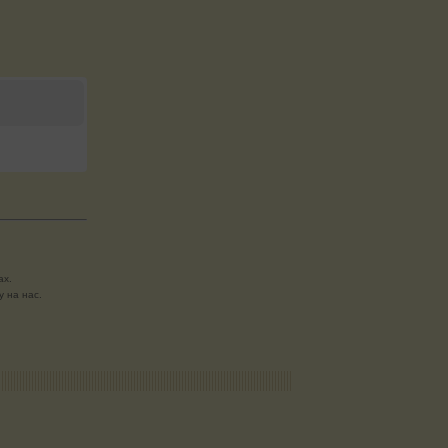
ах.
 на нас.