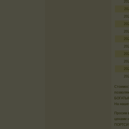
20
20
20
20
20
20
20
20
20
20
20
Стоимост
позволяю
БОГАТЫ
На нашем
Просим в
ценами 
ПОРТСИГА