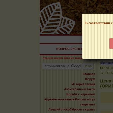
В соответствии с
НАШ ПОРТАЛ – И
ВОПРОС ЭКСПЕРТУ
СИГАРЫ
Курение вредит Вашему здоровью!
«Волшебн
БОГАТЫ
17ШТ./П
Главная
Форум
Цена
История табака
(ОРИ
Антитабачный закон
Борьба с курением
Курение кальянов в России могут
запретить
Лучший способ бросить курить