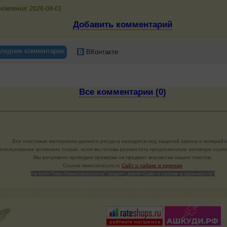
новления: 2026-08-01
Добавить комментарий
ледние комментарии
ВКонтакте
Все комментарии (0)
Все текстовые материалы данного ресурса находятся под защитой закона о копирайт
спользование возможно только, если вы готовы разместить предложенную активную ссылку
Мы регулярно проводим проверки на предмет воровства наших текстов.
Cсылка www.tabacum.ru
Сайт о табаке и курении
<a href="http://www.tabacum.ru" target=_blank>Сайт о табаке и курении</a>