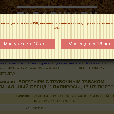
 законодательством РФ, посещение нашего сайта допускается только
лет
НФОРМАЦИОННЫЙ! МЫ НЕ ЗАНИМАЕМСЯ ПРОДАЖЕЙ И РЕКЛАМОЙ ТАБА
Мне уже есть 18 лет
Мне еще нет 18 лет
КАЛЬЯНЫ
ТРУБКИ
ГДЕ КУПИТЬ
ГДЕ ПОКУРИТЬ
КУРЕНИЕ И 
ый табачок» – о табаке и курении
»
Цены на сигареты
»
На букву «Б»
»
РИ С ТРУБОЧНЫМ ТАБАКОМ (ОРИГИНАЛЬНЫЙ БЛЕНД 1) ПАПИРОСЫ,
ОРТСИГАР
 сигарет БОГАТЫРИ С ТРУБОЧНЫМ ТАБАКОМ
ГИНАЛЬНЫЙ БЛЕНД 1) ПАПИРОСЫ, 17ШТ./ПОРТ
Название
БОГАТЫРИ С ТРУБОЧНЫМ ТАБАКОМ (ОРИГИНАЛЬНЫЙ БЛЕ
ПАПИРОСЫ, 17ШТ./ПОРТСИГАР
Тип
папиросы