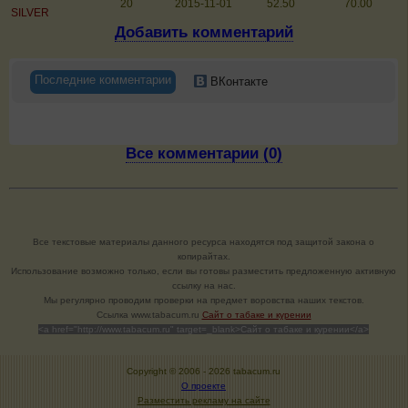
20
2015-11-01
52.50
70.00
SILVER
Добавить комментарий
Последние комментарии
ВКонтакте
Все комментарии (0)
Все текстовые материалы данного ресурса находятся под защитой закона о
копирайтах.
Использование возможно только, если вы готовы разместить предложенную активную
ссылку на нас.
Мы регулярно проводим проверки на предмет воровства наших текстов.
Cсылка www.tabacum.ru
Сайт о табаке и курении
<a href="http://www.tabacum.ru" target=_blank>Сайт о табаке и курении</a>
Copyright © 2006 -
2026 tabacum.ru
О проекте
Разместить рекламу на сайте