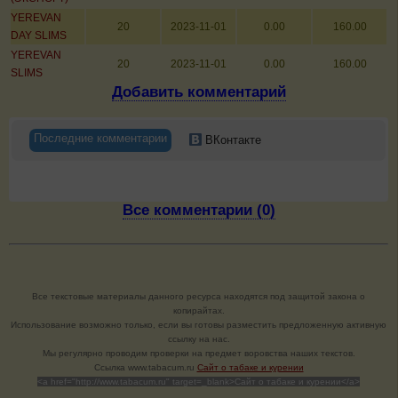
YEREVAN
20
2023-11-01
0.00
160.00
DAY SLIMS
YEREVAN
20
2023-11-01
0.00
160.00
SLIMS
Добавить комментарий
Последние комментарии
ВКонтакте
Все комментарии (0)
Все текстовые материалы данного ресурса находятся под защитой закона о
копирайтах.
Использование возможно только, если вы готовы разместить предложенную активную
ссылку на нас.
Мы регулярно проводим проверки на предмет воровства наших текстов.
Cсылка www.tabacum.ru
Сайт о табаке и курении
<a href="http://www.tabacum.ru" target=_blank>Сайт о табаке и курении</a>