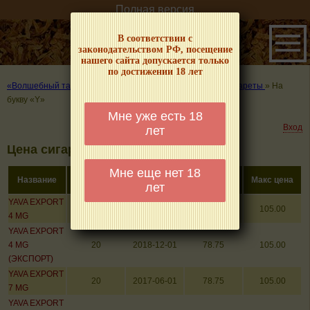
Полная версия
В соответствии с
законодательством РФ, посещение
нашего сайта допускается только
по достижении 18 лет
«Волшебный табачок» – о табаке и курении
»
Цены на сигареты
»
На
букву «Y»
Мне уже есть 18
Вход
лет
Цена сигарет на букву «Y»
Мне еще нет 18
Кол-во в
Название
Дата
Мин цена
Макс цена
лет
пачке
YAVA EXPORT
20
2017-06-01
78.75
105.00
4 MG
YAVA EXPORT
4 MG
20
2018-12-01
78.75
105.00
(ЭКСПОРТ)
YAVA EXPORT
20
2017-06-01
78.75
105.00
7 MG
YAVA EXPORT