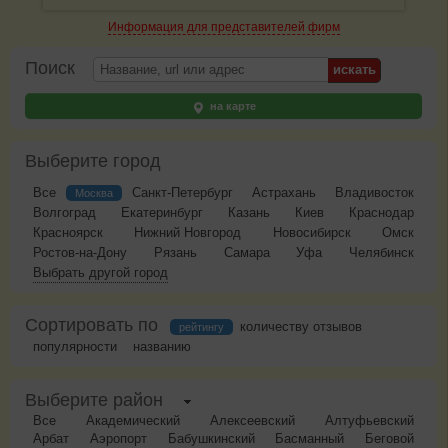
Информация для представителей фирм
Поиск
на карте
Выберите город
Все
Санкт-Петербург
Астрахань
Владивосток
Москва
Волгоград
Екатеринбург
Казань
Киев
Краснодар
Красноярск
Нижний Новгород
Новосибирск
Омск
Ростов-на-Дону
Рязань
Самара
Уфа
Челябинск
Выбрать другой город
Сортировать по
количеству отзывов
рейтингу
популярности
названию
Выберите район
Все
Академический
Алексеевский
Алтуфьевский
Арбат
Аэропорт
Бабушкинский
Басманный
Беговой