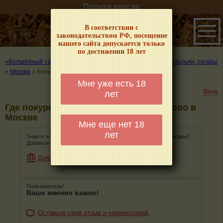
Полная версия
В соответствии с
законодательством РФ, посещение
нашего сайта допускается только
по достижении 18 лет
«Волшебный табачок» – о табаке и курении
»
Где покурить кальян, сигары
»
Москва
»
Коньково
Мне уже есть 18
Вход
лет
Где покурить кальян, сигары в Коньково в
Москве
Мне еще нет 18
лет
Знаете хорошее место, где можно покурить кальян или сигары?
Добавьте его, поделитесь информацией с остальными!
Добавить магазин
Пользователь!
Ваше мнение важно!
Оставьте свой отзыв и комментарий.