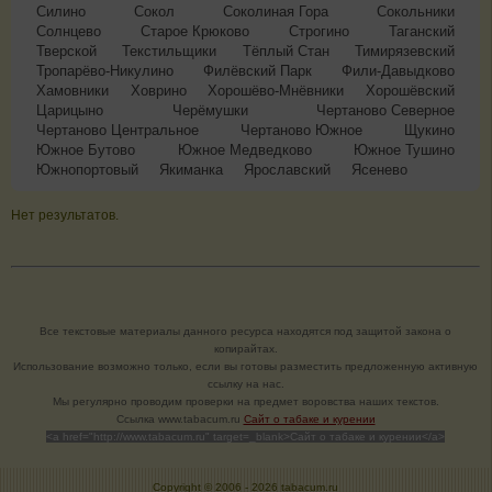
Силино
Сокол
Соколиная Гора
Сокольники
Солнцево
Старое Крюково
Строгино
Таганский
Тверской
Текстильщики
Тёплый Стан
Тимирязевский
Тропарёво-Никулино
Филёвский Парк
Фили-Давыдково
Хамовники
Ховрино
Хорошёво-Мнёвники
Хорошёвский
Царицыно
Черёмушки
Чертаново Северное
Чертаново Центральное
Чертаново Южное
Щукино
Южное Бутово
Южное Медведково
Южное Тушино
Южнопортовый
Якиманка
Ярославский
Ясенево
Нет результатов.
Все текстовые материалы данного ресурса находятся под защитой закона о
копирайтах.
Использование возможно только, если вы готовы разместить предложенную активную
ссылку на нас.
Мы регулярно проводим проверки на предмет воровства наших текстов.
Cсылка www.tabacum.ru
Сайт о табаке и курении
<a href="http://www.tabacum.ru" target=_blank>Сайт о табаке и курении</a>
Copyright © 2006 -
2026 tabacum.ru