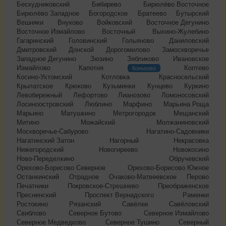
Бескудниковский
Бибирево
Бирюлёво Восточное
Бирюлёво Западное
Богородское
Братеево
Бутырский
Вешняки
Внуково
Войковский
Восточное Дегунино
Восточное Измайлово
Восточный
Выхино-Жулебино
Гагаринский
Головинский
Гольяново
Даниловский
Дмитровский
Донской
Дорогомилово
Замоскворечье
Западное Дегунино
Зюзино
Зябликово
Ивановское
Измайлово
Капотня
Коптево
Коньково
Косино-Ухтомский
Котловка
Красносельский
Крылатское
Крюково
Кузьминки
Кунцево
Куркино
Левобережный
Лефортово
Лианозово
Ломоносовский
Лосиноостровский
Люблино
Марфино
Марьина Роща
Марьино
Матушкино
Метрогородок
Мещанский
Митино
Можайский
Молжаниновский
Москворечье-Сабурово
Нагатино-Садовники
Нагатинский Затон
Нагорный
Некрасовка
Нижегородский
Новогиреево
Новокосино
Ново-Переделкино
Обручевский
Орехово-Борисово Северное
Орехово-Борисово Южное
Останкинский
Отрадное
Очаково-Матвеевское
Перово
Печатники
Покровское-Стрешнево
Преображенское
Пресненский
Проспект Вернадского
Раменки
Ростокино
Рязанский
Савёлки
Савёловский
Свиблово
Северное Бутово
Северное Измайлово
Северное Медведково
Северное Тушино
Северный