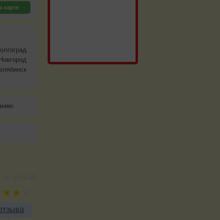
а карте
олгоград
Новгород
елябинск
анию
1—10 из 28.
отзыва