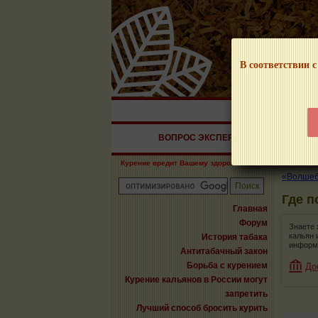
В соответствии с
НАШ ПОРТАЛ – И
ВОПРОС ЭКСПЕРТУ
СИГАРЫ
Курение вредит Вашему здоровью!
«Волшебн
Где п
Главная
Форум
Знаете 
кальян 
История табака
информ
Антитабачный закон
Борьба с курением
До
Курение кальянов в России могут
запретить
Лучший способ бросить курить