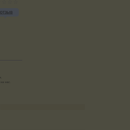
 отзыв
х.
на нас.