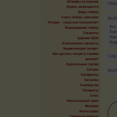
Штрафы за курение
Пои
Курить запрещается
Виды табака
Сорта табака: описание
Выб
Perique – табак или технология?
Все
Выращивание табака
Екат
Сигареты
Нов
Курение IQOS
Выбр
Электронные сигареты
Энциклопедия сигарет
Как сделать сигарету своими
Сор
руками?
Курительные трубки
Сигары
Выб
Сигариллы
Кальяны
Самокрутки
Папиросы
Снюс
Нюхательный табак
Махорка
Аксессуары
Табачные новости