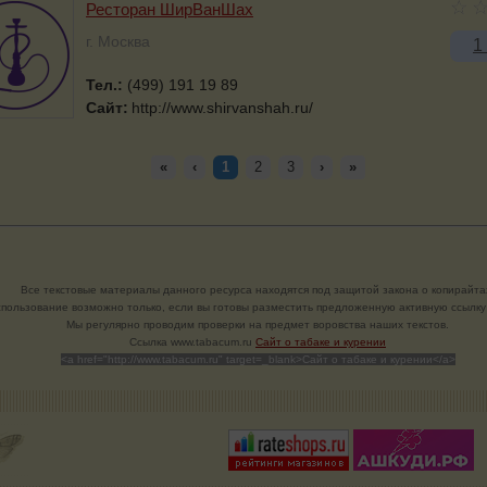
Ресторан ШирВанШах
г. Москва
1
Тел.:
(499) 191 19 89
Сайт:
http://www.shirvanshah.ru/
«
‹
1
2
3
›
»
Все текстовые материалы данного ресурса находятся под защитой закона о копирайта
пользование возможно только, если вы готовы разместить предложенную активную ссылку 
Мы регулярно проводим проверки на предмет воровства наших текстов.
Cсылка www.tabacum.ru
Сайт о табаке и курении
<a href="http://www.tabacum.ru" target=_blank>Сайт о табаке и курении</a>