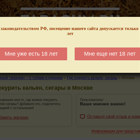
 законодательством РФ, посещение нашего сайта допускается только
лет
НФОРМАЦИОННЫЙ! МЫ НЕ ЗАНИМАЕМСЯ ПРОДАЖЕЙ И РЕКЛАМОЙ ТАБА
Мне уже есть 18 лет
Мне еще нет 18 лет
КАЛЬЯНЫ
ТРУБКИ
ГДЕ КУПИТЬ
ГДЕ ПОКУРИТЬ
КУРЕНИЕ И 
ый табачок» – о табаке и курении
»
Где покурить кальян, сигары
»
Москва
окурить кальян, сигары в Москве
хорошее место, где можно покурить
Пользователь!
Ваше мнение важно!
или сигары? Добавьте его, поделитесь
ацией с остальными!
Оставьте свой отзыв и ком
бавить магазин
Информация для предста