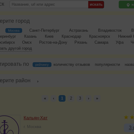
ск
н
ерите город
Санкт-Петербург
Астрахань
Владивосток
В
Москва
еринбург
Казань
Киев
Краснодар
Красноярск
Нижний 
осибирск
Омск
Ростов-на-Дону
Рязань
Самара
Уфа
Ч
ать другой город
тировать по
количеству отзывов
популярности
назв
рейтингу
ерите район
«
‹
1
2
3
›
»
Кальян-Хат
г. Москва
3 