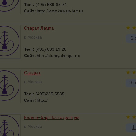
Тел.:
(495) 589-65-81
Сайт:
http://www.kalyan-hut.ru
Старая Лампа
г. Москва
2 
Тел.:
(495) 633 19 28
Сайт:
http://starayalampa.ru/
Сандык
г. Москва
9 
Тел.:
(495)235-5535
Сайт:
http://
Кальян-бар Постскриптум
г. Москва
1