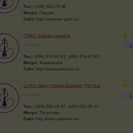
Тел.:
(495) 302-73-38
Метро:
Перово
Сайт:
http://restoran-galio.ru/
ПЭКО Чайная комната
г. Москва
1
Тел.:
(495) 974-62-61, (495) 974-62-83
Метро:
Маяковская
Сайт:
http://www.peko-tea.ru/
Le Roi Valery (Леруа Валери), FM club
г. Москва
1
Тел.:
(903) 565-28-97, (495) 502-99-21
Метро:
Таганская
Сайт:
http://www.cafeleroi.ru/