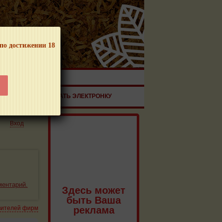
 по достижении 18
ЧНОЙ ПРОДУКЦИИ!
ЗДОРОВЬЕ
ЗАКАЗАТЬ ЭЛЕКТРОНКУ
Вход
ментарий.
Здесь может
быть Ваша
реклама
вителей фирм