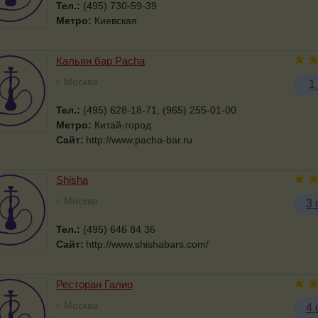
Тел.:
(495) 730-59-39
Метро:
Киевская
Кальян бар Pacha
г. Москва
1
Тел.:
(495) 628-18-71, (965) 255-01-00
Метро:
Китай-город
Сайт:
http://www.pacha-bar.ru
Shisha
г. Москва
3 
Тел.:
(495) 646 84 36
Сайт:
http://www.shishabars.com/
Ресторан Галио
г. Москва
4 