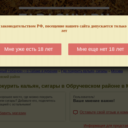
 законодательством РФ, посещение нашего сайта допускается только
лет
НФОРМАЦИОННЫЙ! МЫ НЕ ЗАНИМАЕМСЯ ПРОДАЖЕЙ И РЕКЛАМОЙ ТАБА
Мне уже есть 18 лет
Мне еще нет 18 лет
КАЛЬЯНЫ
ТРУБКИ
ГДЕ КУПИТЬ
ГДЕ ПОКУРИТЬ
КУРЕНИЕ И 
ый табачок» – о табаке и курении
»
Где покурить кальян, сигары
»
Москва
вский район
окурить кальян, сигары в Обручевском районе в
хорошее место, где можно покурить
Пользователь!
Ваше мнение важно!
или сигары? Добавьте его, поделитесь
ацией с остальными!
Оставьте свой отзыв и ком
бавить магазин
Информация для предста