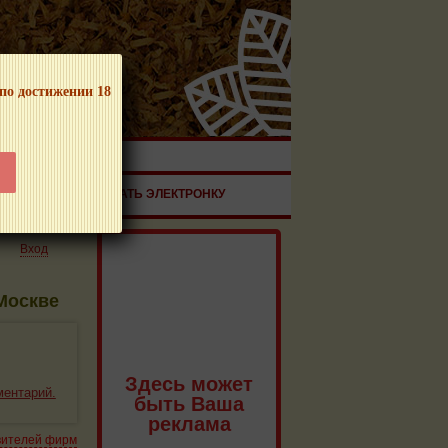
 по достижении 18
ЧНОЙ ПРОДУКЦИИ!
ЗДОРОВЬЕ
ЗАКАЗАТЬ ЭЛЕКТРОНКУ
Вход
 Москве
Здесь может
ментарий.
быть Ваша
реклама
вителей фирм