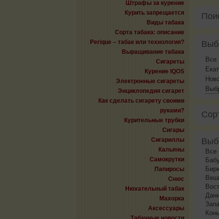
Штрафы за курение
Курить запрещается
Пои
Виды табака
Сорта табака: описание
Perique – табак или технология?
Выб
Выращивание табака
Все
Сигареты
Екат
Курение IQOS
Нов
Электронные сигареты
Выбр
Энциклопедия сигарет
Как сделать сигарету своими
руками?
Сор
Курительные трубки
Сигары
Сигариллы
Выб
Кальяны
Все
Самокрутки
Баб
Бир
Папиросы
Веш
Снюс
Вос
Нюхательный табак
Дан
Махорка
Запа
Аксессуары
Конь
Табачные новости