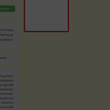
а карте
олгоград
Новгород
елябинск
анию
Аэропорт
Бибирево
утырский
змайлово
ольяново
кворечье
Капотня
сельский