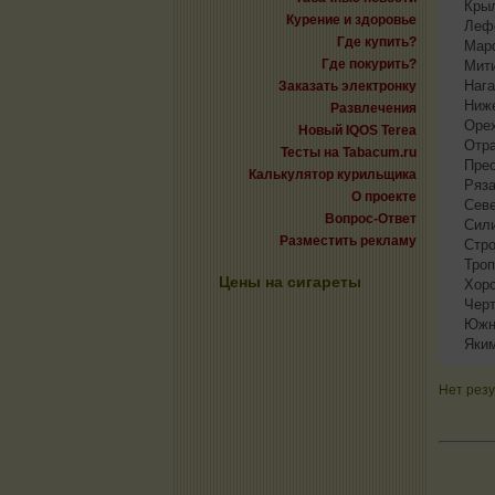
Кры
Курение и здоровье
Леф
Где купить?
Мар
Где покурить?
Мит
Нага
Заказать электронку
Ниж
Развлечения
Оре
Новый IQOS Terea
Отр
Тесты на Tabacum.ru
Пре
Калькулятор курильщика
Ряза
О проекте
Сев
Вопрос-Ответ
Сил
Разместить рекламу
Стро
Троп
Цены на сигареты
Хор
Черт
Южн
Яки
Нет резу