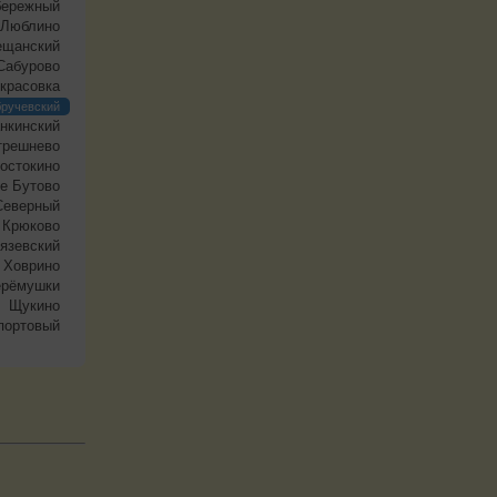
бережный
Люблино
щанский
Сабурово
красовка
ручевский
нкинский
трешнево
остокино
е Бутово
Северный
 Крюково
язевский
Ховрино
ерёмушки
Щукино
ортовый