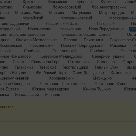
латское
Крюково
Кузьминки
Кунцево
Куркино
Лево
ортово
Лианозово
Ломоносовский
Лосиноостровский
фино
Марьина Роща
Марьино
Матушкино
Метрогородок
Ме
ино
Можайский
Молжаниновский
Москворечье-
тино-Садовники
Нагатинский Затон
Нагорный
Не
егородский
Новогиреево
Новокосино
Ново-Переделкино
Об
хово-Борисово Северное
Орехово-Борисово Южное
Оста
адное
Очаково-Матвеевское
Перово
Печатники
Покровское-С
ображенское
Пресненский
Проспект Вернадского
Раменки
Р
нский
Савёлки
Савёловский
Свиблово
Северно
ерное Измайлово
Северное Медведково
Северное Тушино
ино
Сокол
Соколиная Гора
Сокольники
Солнцево
Старое
гино
Таганский
Тверской
Текстильщики
Тёплый Стан
Тимир
арёво-Никулино
Филёвский Парк
Фили-Давыдково
Хамовники
ошёво-Мнёвники
Хорошёвский
Царицыно
Ч
аново Северное
Чертаново Центральное
Чертаново Южное
ое Бутово
Южное Медведково
Южное Тушино
Южноп
манка
Ярославский
Ясенево
льтатов.