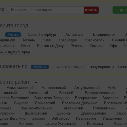
ск
н
ерите город
Санкт-Петербург
Астрахань
Владивосток
В
Москва
еринбург
Казань
Киев
Краснодар
Красноярск
Нижний 
осибирск
Омск
Ростов-на-Дону
Рязань
Самара
Уфа
Ч
ать другой город
тировать по
количеству отзывов
популярности
назв
рейтингу
ерите район
Академический
Алексеевский
Алтуфьевский
Арбат
ушкинский
Басманный
Беговой
Бескудниковский
юлёво Восточное
Бирюлёво Западное
Богородское
Братеево
Б
няки
Внуково
Войковский
Восточное Дегунино
Восточное И
точный
Выхино-Жулебино
Гагаринский
Головинский
Г
иловский
Дмитровский
Донской
Дорогомилово
Замос
дное Дегунино
Зюзино
Зябликово
Ивановское
Измайлово
ково
Коптево
Косино-Ухтомский
Котловка
Красно