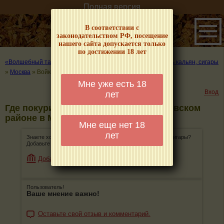
Полная версия
В соответствии с
законодательством РФ, посещение
нашего сайта допускается только
по достижении 18 лет
«Волшебный табачок» – о табаке и курении
»
Где покурить кальян, сигары
»
Москва
»
Войковский район
Мне уже есть 18
Вход
лет
Где покурить кальян, сигары в Войковском
районе в Москве
Мне еще нет 18
лет
Знаете хорошее место, где можно покурить кальян или сигары?
Добавьте его, поделитесь информацией с остальными!
Добавить магазин
Пользователь!
Ваше мнение важно!
Оставьте свой отзыв и комментарий.