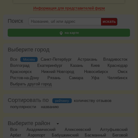
Информация для представителей фирм
Поиск
на карте
Выберите город
Все
Санкт-Петербург
Астрахань
Владивосток
Москва
Волгоград
Екатеринбург
Казань
Киев
Краснодар
Красноярск
Нижний Новгород
Новосибирск
Омск
Ростов-на-Дону
Рязань
Самара
Уфа
Челябинск
Выбрать другой город
Сортировать по
количеству отзывов
рейтингу
популярности
названию
Выберите район
Все
Академический
Алексеевский
Алтуфьевский
Арбат
Аэропорт
Бабушкинский
Басманный
Беговой