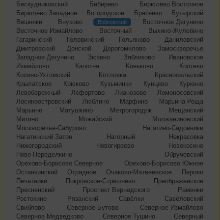
Бескудниковский
Бибирево
Бирюлёво Восточное
Бирюлёво Западное
Богородское
Братеево
Бутырский
Вешняки
Внуково
Восточное Дегунино
Войковский
Восточное Измайлово
Восточный
Выхино-Жулебино
Гагаринский
Головинский
Гольяново
Даниловский
Дмитровский
Донской
Дорогомилово
Замоскворечье
Западное Дегунино
Зюзино
Зябликово
Ивановское
Измайлово
Капотня
Коньково
Коптево
Косино-Ухтомский
Котловка
Красносельский
Крылатское
Крюково
Кузьминки
Кунцево
Куркино
Левобережный
Лефортово
Лианозово
Ломоносовский
Лосиноостровский
Люблино
Марфино
Марьина Роща
Марьино
Матушкино
Метрогородок
Мещанский
Митино
Можайский
Молжаниновский
Москворечье-Сабурово
Нагатино-Садовники
Нагатинский Затон
Нагорный
Некрасовка
Нижегородский
Новогиреево
Новокосино
Ново-Переделкино
Обручевский
Орехово-Борисово Северное
Орехово-Борисово Южное
Останкинский
Отрадное
Очаково-Матвеевское
Перово
Печатники
Покровское-Стрешнево
Преображенское
Пресненский
Проспект Вернадского
Раменки
Ростокино
Рязанский
Савёлки
Савёловский
Свиблово
Северное Бутово
Северное Измайлово
Северное Медведково
Северное Тушино
Северный