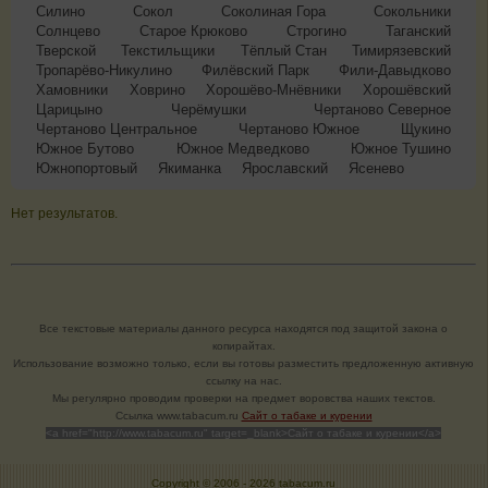
Силино
Сокол
Соколиная Гора
Сокольники
Солнцево
Старое Крюково
Строгино
Таганский
Тверской
Текстильщики
Тёплый Стан
Тимирязевский
Тропарёво-Никулино
Филёвский Парк
Фили-Давыдково
Хамовники
Ховрино
Хорошёво-Мнёвники
Хорошёвский
Царицыно
Черёмушки
Чертаново Северное
Чертаново Центральное
Чертаново Южное
Щукино
Южное Бутово
Южное Медведково
Южное Тушино
Южнопортовый
Якиманка
Ярославский
Ясенево
Нет результатов.
Все текстовые материалы данного ресурса находятся под защитой закона о
копирайтах.
Использование возможно только, если вы готовы разместить предложенную активную
ссылку на нас.
Мы регулярно проводим проверки на предмет воровства наших текстов.
Cсылка www.tabacum.ru
Сайт о табаке и курении
<a href="http://www.tabacum.ru" target=_blank>Сайт о табаке и курении</a>
Copyright © 2006 -
2026 tabacum.ru