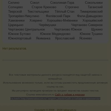
Силино
Сокол
Соколиная Гора
Сокольники
Солнцево
Старое Крюково
Строгино
Таганский
Тверской
Текстильщики
Тёплый Стан
Тимирязевский
Тропарёво-Никулино
Филёвский Парк
Фили-Давыдково
Хамовники
Ховрино
Хорошёво-Мнёвники
Хорошёвский
Царицыно
Черёмушки
Чертаново Северное
Чертаново Центральное
Чертаново Южное
Щукино
Южное Бутово
Южное Медведково
Южное Тушино
Южнопортовый
Якиманка
Ярославский
Ясенево
Нет результатов.
Все текстовые материалы данного ресурса находятся под защитой закона о
копирайтах.
Использование возможно только, если вы готовы разместить предложенную активную
ссылку на нас.
Мы регулярно проводим проверки на предмет воровства наших текстов.
Cсылка www.tabacum.ru
Сайт о табаке и курении
<a href="http://www.tabacum.ru" target=_blank>Сайт о табаке и курении</a>
Copyright © 2006 -
2026 tabacum.ru