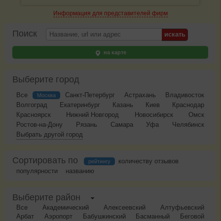
Информация для представителей фирм
Поиск
на карте
Выберите город
Все
Санкт-Петербург
Астрахань
Владивосток
Москва
Волгоград
Екатеринбург
Казань
Киев
Краснодар
Красноярск
Нижний Новгород
Новосибирск
Омск
Ростов-на-Дону
Рязань
Самара
Уфа
Челябинск
Выбрать другой город
Сортировать по
количеству отзывов
рейтингу
популярности
названию
Выберите район
Все
Академический
Алексеевский
Алтуфьевский
Арбат
Аэропорт
Бабушкинский
Басманный
Беговой