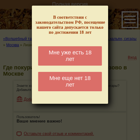
Полная версия
В соответствии с
законодательством РФ, посещение
нашего сайта допускается только
по достижении 18 лет
«Волшебный табачок» – о табаке и курении
»
Где покурить кальян, сигары
»
Москва
»
Лианозово
Мне уже есть 18
Вход
лет
Где покурить кальян, сигары в Лианозово в
Москве
Мне еще нет 18
лет
Знаете хорошее место, где можно покурить кальян или сигары?
Добавьте его, поделитесь информацией с остальными!
Добавить магазин
Пользователь!
Ваше мнение важно!
Оставьте свой отзыв и комментарий.