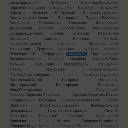
Бескудниковский
Бибирево
Бирюлёво Восточное
Бирюлёво Западное
Богородское
Братеево
Бутырский
Вешняки
Внуково
Войковский
Восточное Дегунино
Восточное Измайлово
Восточный
Выхино-Жулебино
Гагаринский
Головинский
Гольяново
Даниловский
Дмитровский
Донской
Дорогомилово
Замоскворечье
Западное Дегунино
Зюзино
Зябликово
Ивановское
Измайлово
Капотня
Коньково
Коптево
Косино-Ухтомский
Котловка
Красносельский
Крылатское
Крюково
Кузьминки
Кунцево
Куркино
Левобережный
Лефортово
Ломоносовский
Лианозово
Лосиноостровский
Люблино
Марфино
Марьина Роща
Марьино
Матушкино
Метрогородок
Мещанский
Митино
Можайский
Молжаниновский
Москворечье-Сабурово
Нагатино-Садовники
Нагатинский Затон
Нагорный
Некрасовка
Нижегородский
Новогиреево
Новокосино
Ново-Переделкино
Обручевский
Орехово-Борисово Северное
Орехово-Борисово Южное
Останкинский
Отрадное
Очаково-Матвеевское
Перово
Печатники
Покровское-Стрешнево
Преображенское
Пресненский
Проспект Вернадского
Раменки
Ростокино
Рязанский
Савёлки
Савёловский
Свиблово
Северное Бутово
Северное Измайлово
Северное Медведково
Северное Тушино
Северный