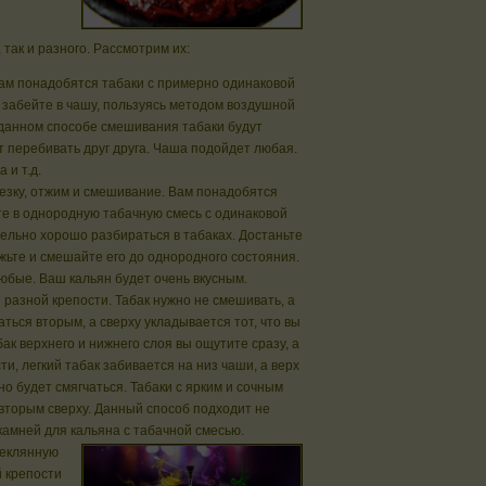
так и разного. Рассмотрим их:
Вам понадобятся табаки с примерно одинаковой
 забейте в чашу, пользуясь методом воздушной
 данном способе смешивания табаки будут
т перебивать друг друга. Чаша подойдет любая.
 и т.д.
езку, отжим и смешивание. Вам понадобятся
те в однородную табачную смесь с одинаковой
ельно хорошо разбираться в табаках. Достаньте
ежьте и смешайте его до однородного состояния.
юбые. Ваш кальян будет очень вкусным.
 разной крепости. Табак нужно не смешивать, а
ться вторым, а сверху укладывается тот, что вы
бак верхнего и нижнего слоя вы ощутите сразу, а
и, легкий табак забивается на низ чаши, а верх
о будет смягчаться. Табаки с ярким и сочным
 вторым сверху. Данный способ подходит не
камней для кальяна с табачной смесью.
теклянную
й крепости