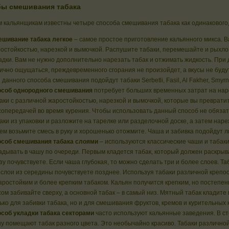
ы смешивания табака
кальянщикам известны четыре способа смешивания табака как одинакового, 
шивание табака легкое
– самое простое приготовление кальянного микса. 
остойкостью, нарезкой и вымочкой. Распушите табаки, перемешайте и рыхло
адки. Вам не нужно дополнительно нарезать табак и отжимать жидкость. При
ично ощущаться, преждевременного сгорания не произойдет, а вкусы не буду
 данного способа смешивания подойдут табаки Serbetli, Fasil, Al Fakher, Smyrna
соб однородного смешивания
потребует больших временных затрат на нар
аки с различной жаростойкостью, нарезкой и вымочкой, которые вы преврати
сопередачей во время курения. Чтобы использовать данный способ не обязат
аки из упаковки и разложите на тарелке или разделочной доске, а затем нар
ем возьмите смесь в руку и хорошенько отожмите. Чаша и забивка подойдут л
соб смешивания табака слоями
– используются классические чаши и табаки
адывать в чашу по очереди. Первым кладется табак, который должен раскрыва
зу почувствуете. Если чаша глубокая, то можно сделать три и более слоев. Та
 слои из середины почувствуете позднее. Используя табаки различной крепост
аростойким и более крепким табаком. Кальян получится крепким, но постепенн
сом забивайте сверху, а основной табак – в самый низ. Мятный табак кладите
ько для забивки табака, но и для смешивания фруктов, кремов и курительных 
соб укладки табака секторами
часто используют кальянные заведения. В с
у помещают табак разного цвета. Это необычайно красиво. Табаки различно