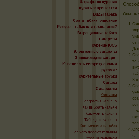
Штрафы за курение
Способ
Курить запрещается
Опытным 
Виды табака
Сорта табака: описание
Сме
Perique – табак или технология?
жар
Выращивание табака
укл
Сигареты
отл
Курение IQOS
Для
Электронные сигареты
Спо
Энциклопедия сигарет
таб
Как сделать сигарету своими
вку
руками?
таб
Курительные трубки
Зат
Сигары
Спо
Сигариллы
укл
Кальяны
сра
География кальяна
вот
Как выбрать кальян
– ж
Как курить кальян
вку
Табак для кальяна
тол
Как смешивать табак
Спо
Из чего делают кальяны
чаш
Уход за кальяном