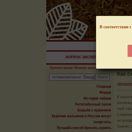
В соответствии с
НАШ ПОРТАЛ – И
ВОПРОС ЭКСПЕРТУ
СИГАРЫ
Курение вредит Вашему здоровью!
Как с
«Волшебны
Главная
Форум
В наше в
История табака
различну
Антитабачный закон
свой таб
Борьба с курением
Совреме
Курение кальянов в России могут
не всегд
запретить
самому с
Лучший способ бросить курить