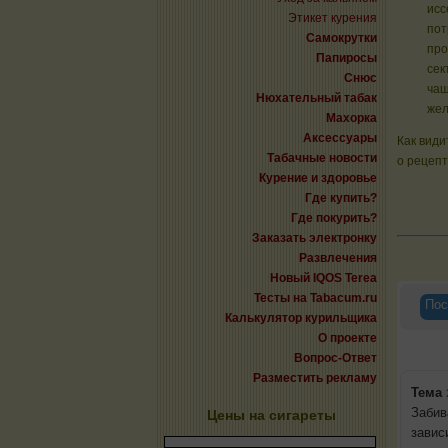
исс
Этикет курения
пот
Самокрутки
про
Папиросы
сек
Снюс
чаш
Нюхательный табак
жел
Махорка
Аксессуары
Как види
Табачные новости
о рецепт
Курение и здоровье
Где купить?
Где покурить?
Заказать электронку
Развлечения
Новый IQOS Terea
Тесты на Tabacum.ru
Пос
Калькулятор курильщика
О проекте
Вопрос-Ответ
Разместить рекламу
Тема
Забив
Цены на сигареты
завис