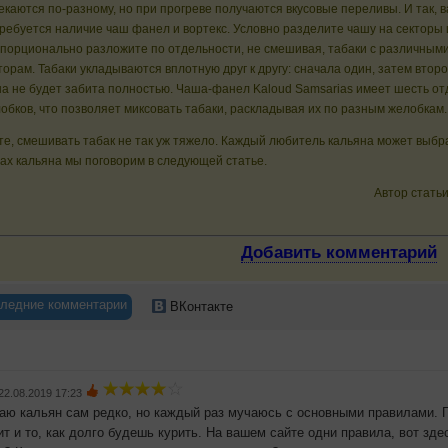
екаются по-разному, но при прогреве получаются вкусовые переливы. И так, 
ребуется наличие чаш фанел и вортекс. Условно разделите чашу на секторы 
порционально разложите по отдельности, не смешивая, табаки с различными
торам. Табаки укладываются вплотную друг к другу: сначала один, затем второ
а не будет забита полностью. Чаша-фанел Kaloud Samsarias имеет шесть о
обков, что позволяет миксовать табаки, раскладывая их по разным желобкам.
те, смешивать табак не так уж тяжело. Каждый любитель кальяна может выбр
ах кальяна мы поговорим в следующей статье.
Автор статьи
Добавить комментарий
ледние комментарии
ВКонтакте
22.08.2019 17:23
аю кальян сам редко, но каждый раз мучаюсь с основными правилами. Го
ит и то, как долго будешь курить. На вашем сайте одни правила, вот зде