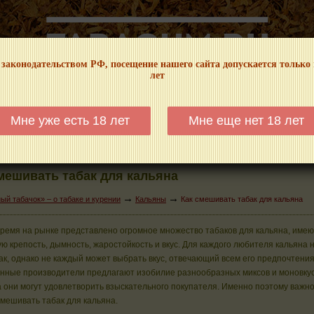
 законодательством РФ, посещение нашего сайта допускается только
лет
НФОРМАЦИОННЫЙ! МЫ НЕ ЗАНИМАЕМСЯ ПРОДАЖЕЙ И РЕКЛАМОЙ ТАБА
Мне уже есть 18 лет
Мне еще нет 18 лет
КАЛЬЯНЫ
ТРУБКИ
ГДЕ КУПИТЬ
ГДЕ ПОКУРИТЬ
КУРЕНИЕ И 
мешивать табак для кальяна
→
→
й табачок» – о табаке и курении
Кальяны
Как смешивать табак для кальяна
ремя на рынке представлено огромное множество табаков для кальяна, име
ю крепость, дымность, жаростойкость и вкус. Для каждого любителя кальяна 
ак, однако не каждый может выбрать вкус, отвечающий всем его предпочтения
нные производители предлагают изобилие разнообразных миксов и моновкус
а они могут удовлетворить взыскательного покупателя. Именно поэтому важн
мешивать табак для кальяна.