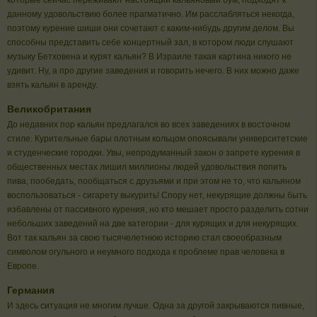
которые сейчас переживают настоящий кальяновый бум, подходят к
данному удовольствию более прагматично. Им расслабляться некогда,
поэтому курение шиши они сочетают с каким-нибудь другим делом. Вы
способны представить себе концертный зал, в котором люди слушают
музыку Бетховена и курят кальян? В Израиле такая картина никого не
удивит. Ну, а про другие заведения и говорить нечего. В них можно даже
взять кальян в аренду.
Великобритания
До недавних пор кальян предлагался во всех заведениях в восточном
стиле. Курительные бары плотным кольцом опоясывали университетские
и студенческие городки. Увы, непродуманный закон о запрете курения в
общественных местах лишил миллионы людей удовольствия попить
пива, пообедать, пообщаться с друзьями и при этом не то, что кальяном
воспользоваться - сигарету выкурить! Спору нет, некурящие должны быть
избавлены от пассивного курения, но кто мешает просто разделить сотни
небольших заведений на две категории - для курящих и для некурящих.
Вот так кальян за свою тысячелетнюю историю стал своеобразным
символом огульного и неумного подхода к проблеме прав человека в
Европе.
Германия
И здесь ситуация не многим лучше. Одна за другой закрываются пивные,