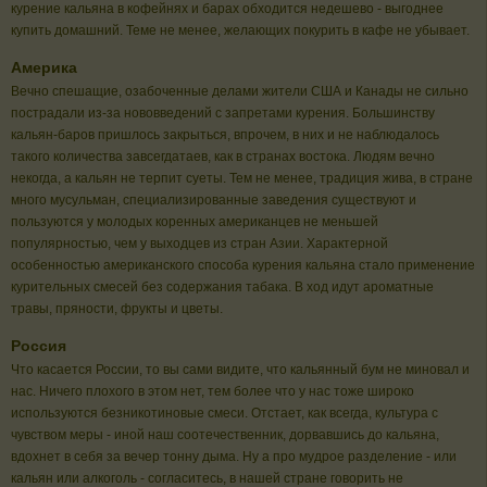
курение кальяна в кофейнях и барах обходится недешево - выгоднее
купить домашний. Теме не менее, желающих покурить в кафе не убывает.
Америка
Вечно спешащие, озабоченные делами жители США и Канады не сильно
пострадали из-за нововведений с запретами курения. Большинству
кальян-баров пришлось закрыться, впрочем, в них и не наблюдалось
такого количества завсегдатаев, как в странах востока. Людям вечно
некогда, а кальян не терпит суеты. Тем не менее, традиция жива, в стране
много мусульман, специализированные заведения существуют и
пользуются у молодых коренных американцев не меньшей
популярностью, чем у выходцев из стран Азии. Характерной
особенностью американского способа курения кальяна стало применение
курительных смесей без содержания табака. В ход идут ароматные
травы, пряности, фрукты и цветы.
Россия
Что касается России, то вы сами видите, что кальянный бум не миновал и
нас. Ничего плохого в этом нет, тем более что у нас тоже широко
используются безникотиновые смеси. Отстает, как всегда, культура с
чувством меры - иной наш соотечественник, дорвавшись до кальяна,
вдохнет в себя за вечер тонну дыма. Ну а про мудрое разделение - или
кальян или алкоголь - согласитесь, в нашей стране говорить не