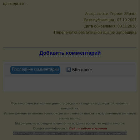
приходится…
Автор статьи: Герман Збрага
Дата публикации - 07.10.2007
Дата обновления: 09.11.2010
Перепечатка без активной ссылки запрещена
Добавить комментарий
Последние комментарии
ВКонтакте
Все текстовые материалы данного ресурса находятся под защитой закона о
копирайтах.
Использование возможно только, если вы готовы разместить предложенную активную
ссылку на нас.
Мы регулярно проводим проверки на предмет воровства наших текстов.
Cсылка www.tabacum.ru
Сайт о табаке и курении
<a href="http://www.tabacum.ru" target=_blank>Сайт о табаке и курении</a>