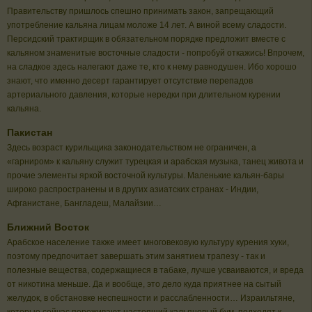
Правительству пришлось спешно принимать закон, запрещающий
употребление кальяна лицам моложе 14 лет. А виной всему сладости.
Персидский трактирщик в обязательном порядке предложит вместе с
кальяном знаменитые восточные сладости - попробуй откажись! Впрочем,
на сладкое здесь налегают даже те, кто к нему равнодушен. Ибо хорошо
знают, что именно десерт гарантирует отсутствие перепадов
артериального давления, которые нередки при длительном курении
кальяна.
Пакистан
Здесь возраст курильщика законодательством не ограничен, а
«гарниром» к кальяну служит турецкая и арабская музыка, танец живота и
прочие элементы яркой восточной культуры. Маленькие кальян-бары
широко распространены и в других азиатских странах - Индии,
Афганистане, Бангладеш, Малайзии…
Ближний Восток
Арабское население также имеет многовековую культуру курения хуки,
поэтому предпочитает завершать этим занятием трапезу - так и
полезные вещества, содержащиеся в табаке, лучше усваиваются, и вреда
от никотина меньше. Да и вообще, это дело куда приятнее на сытый
желудок, в обстановке неспешности и расслабленности… Израильтяне,