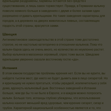
курильщики раздражены, бармены остаются без средств к
существованию, и лишь закон торжествует. Правда, в Германии кальяну
повезло немного больше в заведениях с двумя и более залами один
разрешено отдавать курильщикам. Но такие заведения характерны для
городов, а в деревнях на дверях живописных пивных, составляющих
гордость этой страны, красуются замки.
Швеция
Антиникотиновое законодательство в этой стране тоже достаточно
строгое, но не настолько категорично в отношении кальянов. Пока что
кальян-баров здесь не очень много, но количество их неуклонно растет.
Выбор кальянов в магазинах огромный, спрос тоже высок. Шведские
курильщики уверенно сказали восточному гостю «да».
Испания
В этом южном государстве проблемы курения нет. Если вы не курите, вы
найдете тысячи мест, где никто не будет дымить вам в лицо сигаретой. Но
и курильщику не нужно прятаться, чтобы украдкой, исключительно у себя
дома, вдохнуть кальяновый дым. Восточных заведений в Испании
больше, чем где бы то ни было в Европе, и в каждом можно попросить
кальян. Больше того, испанцы глубоко убеждены, что использование
кальяна наносит меньший вред здоровью, чем курение сигарет, сигар и
трубок. Характерной национальной особенностью является и то, что