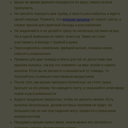
Шланг во время курения передается по кругу, никого нельзя
пропускать.
Не просите передать вам трубку, а просто расслабьтесь и ждите
своей очереди. Помните, что
курение кальяна
не терпит суеты, а
служит фоном для приятной беседы и расслабления.
Не жадничайте и не делайте сразу по несколько затяжек за раз.
Ни в одной компании не любят эгоистов. Также не стоит
участвовать в беседе с трубкой в руках.
Присоединяясь к компании, курящей кальян, сначала нужно
спросить разрешения.
Правило для дам: помада и блеск для губ не допустимы при
курении кальяна, так как это повлияет на вкус трубки и самого
кальяна. Если вы не желаете отказываться от помады, то
пользуйтесь съемным пластиковым мундштуком.
После того, как кальян прогорел полностью, не стоит сразу
браться за его уборку. Не наводите суету, а сохраняйте атмосферу
покоя и расслабленности.
Будьте предельно аккуратны, чтобы не уронить кальян. Есть
кальяны безопасные, уронив которые проблем не будет, но
большинство из них при падении могут привести к серьезным
неприятностям.
Продувать кальян нужно мягко, иначе можно его затопить и