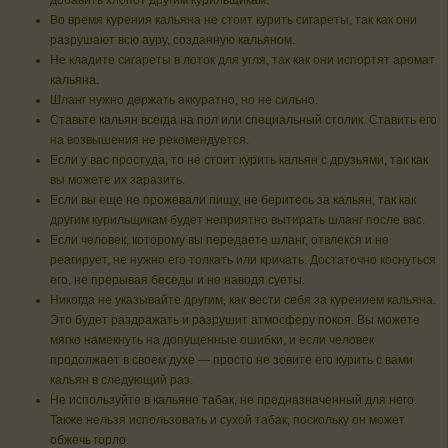
добавить хлопот другим курильщикам.
Во время курения кальяна не стоит курить сигареты, так как они
разрушают всю ауру, созданную кальяном.
Не кладите сигареты в лоток для угля, так как они испортят аромат
кальяна.
Шланг нужно держать аккуратно, но не сильно.
Ставьте кальян всегда на пол или специальный столик. Ставить его
на возвышения не рекомендуется.
Если у вас простуда, то не стоит курить кальян с друзьями, так как
вы можете их заразить.
Если вы еще не прожевали пищу, не беритесь за кальян, так как
другим курильщикам будет неприятно вытирать шланг после вас.
Если человек, которому вы передаете шланг, отвлекся и не
реагирует, не нужно его толкать или кричать. Достаточно коснуться
его, не прерывая беседы и не наводя суеты.
Никогда не указывайте другим, как вести себя за курением кальяна.
Это будет раздражать и разрушит атмосферу покоя. Вы можете
мягко намекнуть на допущенные ошибки, и если человек
продолжает в своем духе — просто не зовите его курить с вами
кальян в следующий раз.
Не используйте в кальяне табак, не предназначенный для него.
Также нельзя использовать и сухой табак, поскольку он может
обжечь горло.