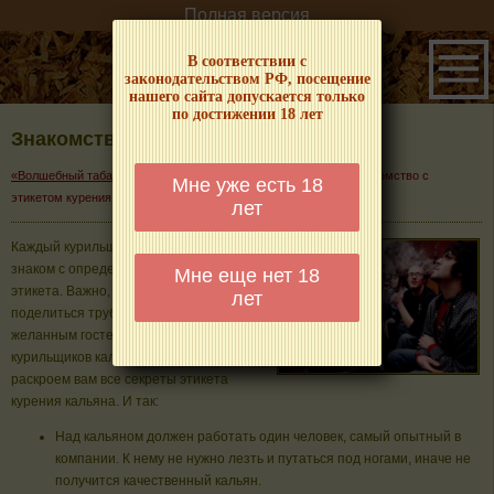
Полная версия
В соответствии с
законодательством РФ, посещение
нашего сайта допускается только
по достижении 18 лет
Знакомство с этикетом курения
→
→
«Волшебный табачок» – о табаке и курении
Кальяны
Знакомство с
Мне уже есть 18
этикетом курения кальяна
лет
Каждый курильщик
кальяна
должен быть
знаком с определенными правилами
Мне еще нет 18
этикета. Важно, чтобы с вами хотели
лет
поделиться трубкой, и вы были
желанным гостем в любой компании
курильщиков кальяна. В этой статье мы
раскроем вам все секреты этикета
курения кальяна. И так:
Над кальяном должен работать один человек, самый опытный в
компании. К нему не нужно лезть и путаться под ногами, иначе не
получится качественный кальян.