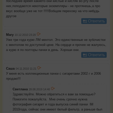
последнее время какието они кислые и кисляк во рту после
них,поподаются некоторые экземпляры - не протянешь,а про
вкус вообще уже не тот !!!!!Вобщем перехожу на что нибудь
другое
Ответить
Mary
10.12.2010 23:20
Уже три года курю ЛМ ментол. Это единственные не зубочистки
с ментолом по доступной цене. На сердце и прочее не жалуюсь,
а курю я по полторы пачки в день. Хороши они.
Ответить
Саша
04.11.2010 11:21
У меня есть коллекционные пачки с сигаретами 2002 г и 2006
продаю!!!
Светлана
28.08.2019 14:40
Здравствуйте. Можно обратиться к вам за помощью?
Помогите пожалуйста. Мне очень срочно нужна
фотография сигарет и года выпуска синий пачки lM
2010года, сейчас они имеют белый фильтр, а раньше был