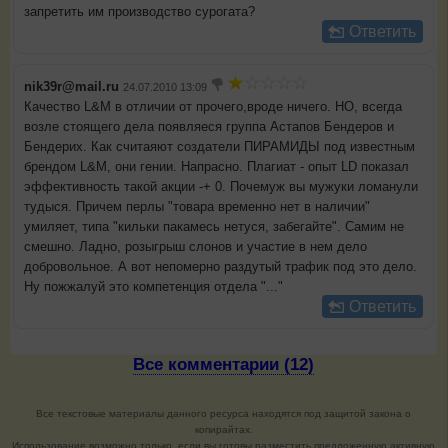
запретить им производство сурогата?
Ответить
nik39r@mail.ru
24.07.2010 13:09
Качество L&M в отличии от прочего,вроде ничего. НО, всегда
возле стоящего дела появляеся группа Астапов Бендеров и
Бендерих. Как считаяют создатели ПИРАМИДЫ под известным
брендом L&M, они гении. Напрасно. Плагиат - опыт LD показал
эффективность такой акции -+ 0. Почемуж вы мужуки ломанули
тудыся. Причем перлы "товара временно нет в наличии"
умиляет, типа "кильки пакамесь нетуся, забегайте". Самим не
смешно. Ладно, розыгрыш слонов и участие в нем дело
добровольное. А вот непомерно раздутый трафик под это дело.
Ну пожжалуй это компетенция отдела "..."
Ответить
Все комментарии (12)
Все текстовые материалы данного ресурса находятся под защитой закона о
копирайтах.
Использование возможно только, если вы готовы разместить предложенную активную