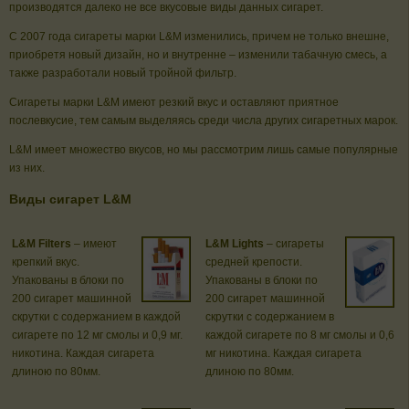
производятся далеко не все вкусовые виды данных сигарет.
С 2007 года сигареты марки L&M изменились, причем не только внешне,
приобретя новый дизайн, но и внутренне – изменили табачную смесь, а
также разработали новый тройной фильтр.
Сигареты марки L&M имеют резкий вкус и оставляют приятное
послевкусие, тем самым выделяясь среди числа других сигаретных марок.
L&M имеет множество вкусов, но мы рассмотрим лишь самые популярные
из них.
Виды сигарет L&M
L&M Filters
– имеют
L&M Lights
– сигареты
крепкий вкус.
средней крепости.
Упакованы в блоки по
Упакованы в блоки по
200 сигарет машинной
200 сигарет машинной
скрутки с содержанием в каждой
скрутки с содержанием в
сигарете по 12 мг смолы и 0,9 мг.
каждой сигарете по 8 мг смолы и 0,6
никотина. Каждая сигарета
мг никотина. Каждая сигарета
длиною по 80мм.
длиною по 80мм.