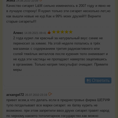
Жека
14.08.2010 10:09
Качество сигарет L&М сильно изменилось в 2007 году и явно не
в лучшую сторону! Я курил только эти сигарет несколько лет,но
как вышли новые не кур.Как и 99% моих друзей!!! Верните
старые сигареты!!!
Алекс
14.09.2021 09:41
2 года курил лм красный за натуральный вкус синие не
переносил за химию. На этой неделе попались в трёх
магазинах с содержанием трития радиоактивного или
солей тяжёлых металлов после курения тело онемевает и
не куда эти частицы не пропадают намертво зацепившись
в организме. Только натрия тиосульфат очищает. Примите
меры
Ответить
arxangel72
26.07.2010 23:19
привет всем,а что делать если в приднестровье фирма ШЕРИФ
тупо потделывает все марки сигарет. их батву курить не
возможно. при этом запретили ввоз друих сигарет.травят народ
по черному.какоето тотолитарное государство.как можно