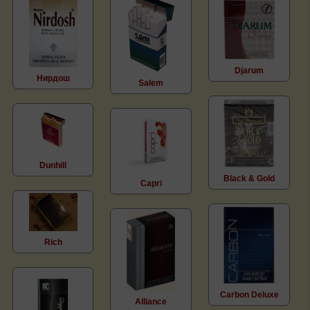
Djarum
Нирдош
Salem
Dunhill
Black & Gold
Capri
Rich
Carbon Deluxe
Alliance