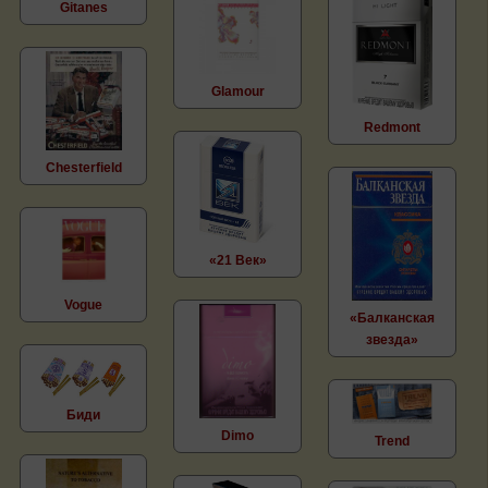
Gitanes
Glamour
Redmont
Chesterfield
«21 Век»
Vogue
«Балканская
звезда»
Биди
Dimo
Trend