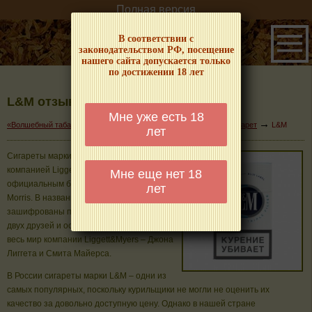
Полная версия
В соответствии с
законодательством РФ, посещение
нашего сайта допускается только
по достижении 18 лет
L&M отзывы
Мне уже есть 18
→
→
«Волшебный табачок» – о табаке и курении
Энциклопедия сигарет
L&M
лет
Сигареты марки L&M были созданы
компанией Liggett&Myers, являющейся
Мне еще нет 18
официальным брендом компании Philip
лет
Morris. В названии сигарет L&М
зашифрованы первые буквы фамилий
двух друзей и основателей знаменитой на
весь мир компании Liggett&Myers – Джона
Лиггета и Смита Майерса.
В России сигареты марки L&M – одни из
самых популярных, поскольку курильщики не могли не оценить их
качество за довольно доступную цену. Однако в нашей стране