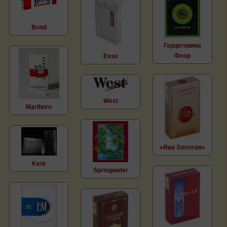
Bond
Герцеговина
Флор
Esse
West
Marlboro
«Ява Золотая»
Kent
Springwater