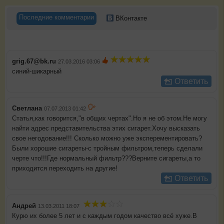
Последние комментарии
ВКонтакте
grig.67@bk.ru
27.03.2016 03:06
синий-шикарный
Ответить
Светлана
07.07.2013 01:42
Статья,как говорится,"в общих чертах".Но я не об этом.Не могу
найти адрес представительства этих сигарет.Хочу высказать
свое негодование!!! Сколько можно уже эксперементировать?
Были хорошие сигареты-с тройным фильтром,теперь сделали
черте что!!!Где нормальный фильтр???Верните сигареты,а то
приходится переходить на другие!
Ответить
Андрей
13.03.2011 18:07
Курю их более 5 лет и с каждым годом качество всё хуже.В