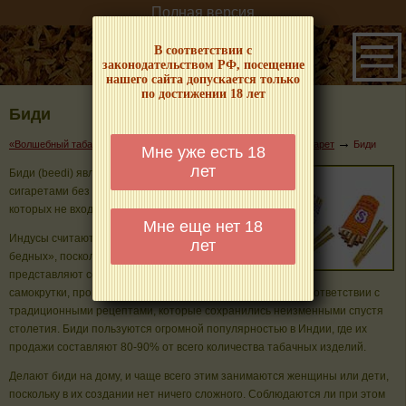
Полная версия
В соответствии с
законодательством РФ, посещение
нашего сайта допускается только
по достижении 18 лет
Биди
→
→
«Волшебный табачок» – о табаке и курении
Энциклопедия сигарет
Биди
Мне уже есть 18
лет
Биди (beedi) являются индийскими
сигаретами без никотина, в состав
которых не входит табак.
Мне еще нет 18
Индусы считают их «сигаретами для
лет
бедных», поскольку они
представляют собой небольшие
самокрутки, производимые вручную. Производят биди в соответствии с
традиционными рецептами, которые сохранились неизменными спустя
столетия. Биди пользуются огромной популярностью в Индии, где их
продажи составляют 80-90% от всего количества табачных изделий.
Делают биди на дому, и чаще всего этим занимаются женщины или дети,
поскольку в их создании нет ничего сложного. Соблюдаются ли при этом