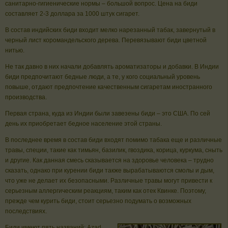
санитарно-гигиенические нормы – большой вопрос. Цена на биди
составляет 2-3 доллара за 1000 штук сигарет.
В состав индийских биди входит мелко нарезанный табак, завернутый в
черный лист коромандельского дерева. Перевязывают биди цветной
нитью.
Не так давно в них начали добавлять ароматизаторы и добавки. В Индии
биди предпочитают бедные люди, а те, у кого социальный уровень
повыше, отдают предпочтение качественным сигаретам иностранного
производства.
Первая страна, куда из Индии были завезены биди – это США. По сей
день их приобретает бедное население этой страны.
В последнее время в состав биди входят помимо табака еще и различные
травы, специи, такие как тимьян, базилик, гвоздика, корица, куркума, сныть
и другие. Как данная смесь сказывается на здоровье человека – трудно
сказать, однако при курении биди также вырабатываются смолы и дым,
что уже не делает их безопасными. Различные травы могут привести к
серьезным аллергическим реакциям, таким как отек Квинке. Поэтому,
прежде чем курить биди, стоит серьезно подумать о возможных
последствиях.
Биди имеют пять названий: Azad,