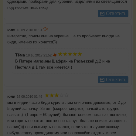
одеждами, приборами для курения, изделиями из светящиегося
под неоном пластика)
Ответить
юля
16.09.2010 01:51
интересно, почем они на украине... а то пробивает иногда на
биди, именно их хочется)))
Тёма
18.10.2017 21:52
В Питере магазины Шафран на Разъезжей д.2 и на
Пестеля д.1 там все имеется )
Ответить
юля
16.09.2010 01:49
мы в индии часто биди курили .там они очень дешевые, от 2 до
5 рупий за пачку- 25 шт. (скорее, сверток, пачкой это трудно
назвать). (1 евро = 60 рупий). бывают совсем поганые, вонючие,
или гореть не хотят, постоянно гаснут, больше спичек изводишь
на них)))) но и выкинуть не жалко, если что, а лучше какому-
нибудь садху проходящему или попрошайке отдать. и все