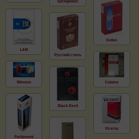
Springwater
Dallas
L&M
Русский стиль
Winston
Calume
Black Devil
Viceroy
Parliament