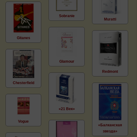
Sobranie
Muratti
Gitanes
Glamour
Redmont
Chesterfield
«21 Век»
Vogue
«Балканская
звезда»