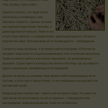
Yogi, Ecstacy, Soex и Mint.
Принято считать, что биди более
безопасны и безвредны, чем
обычные сигареты. Однако затяжки
при курении биди более глубокие, и
дыма вдыхается больше. Также в них
отсутствует фильтр, а следовательно, курильщик вдыхает большое
количество смол. Поэтому миф об их безвредности – заблуждение.
Сигареты биди легальны, и их можно найти в продаже. В России их
продают чаще всего в специализированных или этнических магазинах.
Также их можно найти и в интернет-магазинах, на всевозможных
форумах. Существуют и сообщества любителей биди, где вы найдете
адреса магазинов, занимающихся их продажей.
Далеко не всегда на упаковке биди можно найти информацию об их
составе, а если она и присутствует, то не переведена на русский или
английский языки.
Каждый делает выбор сам – курить или не курить биди. Но какие бы
чувства вы не испытывали после их курения – отвращение или
наслаждение, равнодушными вы точно не останетесь.