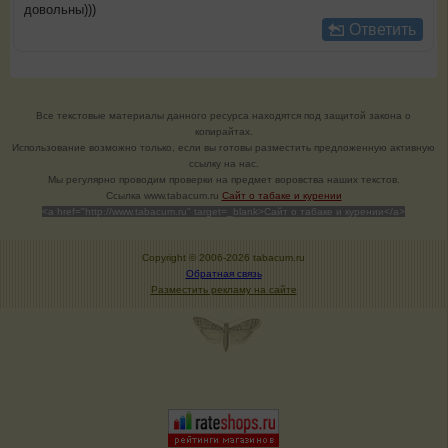
довольны)))
Ответить
Все текстовые материалы данного ресурса находятся под защитой закона о
копирайтах.
Использование возможно только, если вы готовы разместить предложенную активную
ссылку на нас.
Мы регулярно проводим проверки на предмет воровства наших текстов.
Cсылка www.tabacum.ru
Сайт о табаке и курении
<a href="http://www.tabacum.ru" target=_blank>Сайт о табаке и курении</a>
Copyright © 2006-
2026 tabacum.ru
Обратная связь
Разместить рекламу на сайте