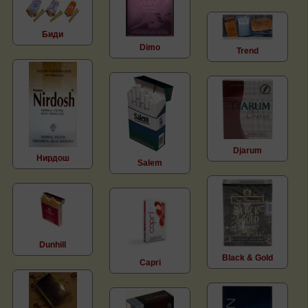
Биди
Dimo
Trend
Djarum
Нирдош
Salem
Dunhill
Black & Gold
Capri