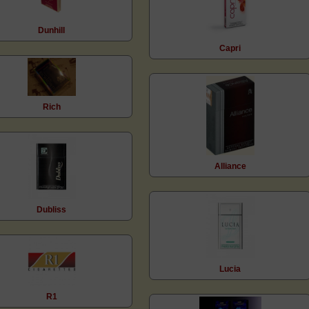
Dunhill
Capri
Rich
Alliance
Dubliss
Lucia
R1