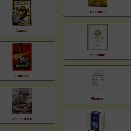
Treasurer
Camel
Sobranie
Gitanes
Glamour
Chesterfield