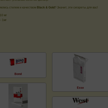
клись стилем и качеством
Black & Gold
? Значит, эти сигареты для вас!
 10 мг
- 1мг
Bond
Esse