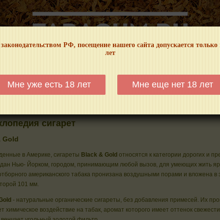
 законодательством РФ, посещение нашего сайта допускается только
лет
НФОРМАЦИОННЫЙ! МЫ НЕ ЗАНИМАЕМСЯ ПРОДАЖЕЙ И РЕКЛАМОЙ ТАБА
Мне уже есть 18 лет
Мне еще нет 18 лет
КАЛЬЯНЫ
ТРУБКИ
ГДЕ КУПИТЬ
ГДЕ ПОКУРИТЬ
КУРЕНИЕ И 
клопедия сигарет
& Gold
денные в Америке, сигареты
Black & Gold
относятся к категории дорогих и пр
дан Нью- Йорком, городом, принимающим любой вызов, для умеющих жить ярк
тборного американского табака пронизана воздушными порами и вложена в э
торой 101 мм.
Gold
- натуральные органические сигареты, без добавления примесей. Их пр
т химическое воздействие на табак, аромат которого имеет оттенок свежести
 венчает угольный золотой фильтр.