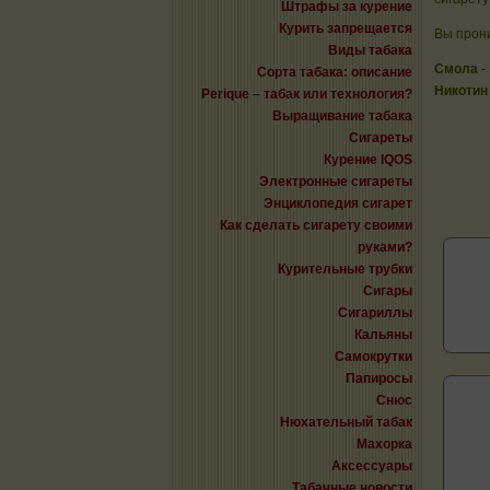
Штрафы за курение
Курить запрещается
Вы прони
Виды табака
Смола
-
Сорта табака: описание
Никотин
Perique – табак или технология?
Выращивание табака
Сигареты
Курение IQOS
Электронные сигареты
Энциклопедия сигарет
Как сделать сигарету своими
руками?
Курительные трубки
Сигары
Сигариллы
Кальяны
Самокрутки
Папиросы
Снюс
Нюхательный табак
Махорка
Аксессуары
Табачные новости