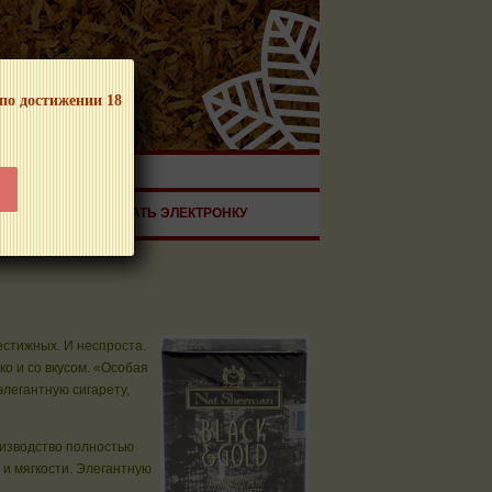
 по достижении 18
ЧНОЙ ПРОДУКЦИИ!
ЗДОРОВЬЕ
ЗАКАЗАТЬ ЭЛЕКТРОНКУ
естижных. И неспроста.
о и со вкусом. «Особая
легантную сигарету,
оизводство полностью
 и мягкости. Элегантную