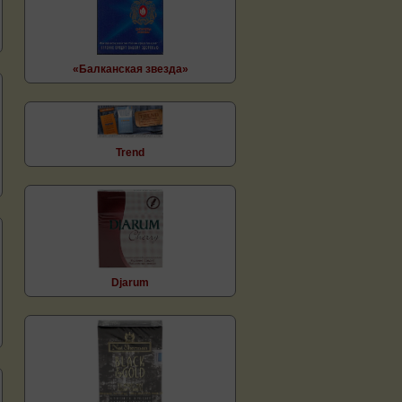
«Балканская звезда»
Trend
Djarum