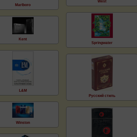
West
Marlboro
Kent
Springwater
L&M
Русский стиль
Winston