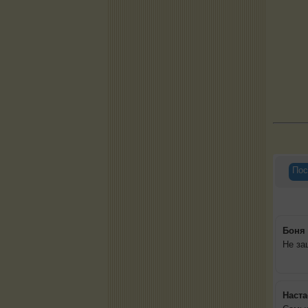
Пос
Боня
Не за
Наста