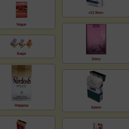
«21 Век»
Vogue
Биди
Dimo
Нирдош
Salem