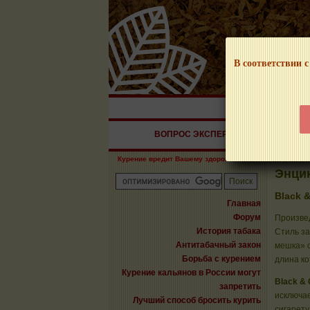
В соответствии с
НАШ ПОРТАЛ – И
ВОПРОС ЭКСПЕРТУ
СИГАРЫ
Курение вредит Вашему здоровью!
Энци
Black 
Главная
Форум
Произве
История табака
Стиль за
Антитабачный закон
мешка» о
Борьба с курением
длина ко
Курение кальянов в России могут
Black & 
запретить
исключае
Лучший способ бросить курить
сигарету