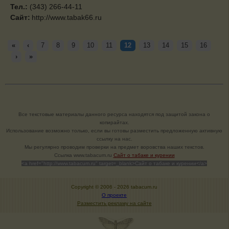
Тел.:
(343) 266-44-11
Сайт:
http://www.tabak66.ru
«
‹
7
8
9
10
11
12
13
14
15
16
›
»
Все текстовые материалы данного ресурса находятся под защитой закона о
копирайтах.
Использование возможно только, если вы готовы разместить предложенную активную
ссылку на нас.
Мы регулярно проводим проверки на предмет воровства наших текстов.
Cсылка www.tabacum.ru
Сайт о табаке и курении
<a href="http://www.tabacum.ru" target=_blank>Сайт о табаке и курении</a>
Copyright © 2006 -
2026 tabacum.ru
О проекте
Разместить рекламу на сайте