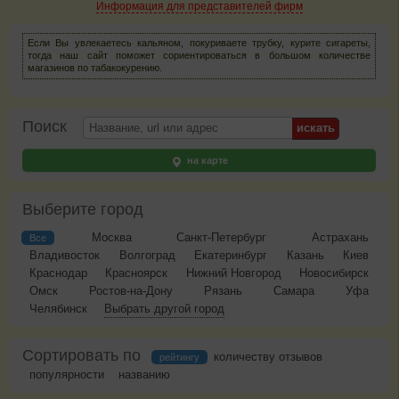
Информация для представителей фирм
Если Вы увлекаетесь кальяном, покуриваете трубку, курите сигареты,
тогда наш сайт поможет сориентироваться в большом количестве
магазинов по табакокурению.
Поиск
на карте
Выберите город
Москва
Санкт-Петербург
Астрахань
Все
Владивосток
Волгоград
Екатеринбург
Казань
Киев
Краснодар
Красноярск
Нижний Новгород
Новосибирск
Омск
Ростов-на-Дону
Рязань
Самара
Уфа
Челябинск
Выбрать другой город
Сортировать по
количеству отзывов
рейтингу
популярности
названию