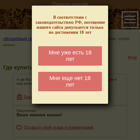
Полная версия
В соответствии с
законодательством РФ, посещение
нашего сайта допускается только
по достижении 18 лет
«Волшебный табачок» – о табаке и курении
»
Где купить табак, трубки,
кальян
Мне уже есть 18
Вход
лет
Где купить табак, трубки, кальян
Мне еще нет 18
А где Вы покупаете табак, трубки, кальян? Добавьте магазин в
лет
наш каталог!
Добавить магазин
Покупатель!
Ваше мнение важно!
Оставьте свой отзыв и комментарий.