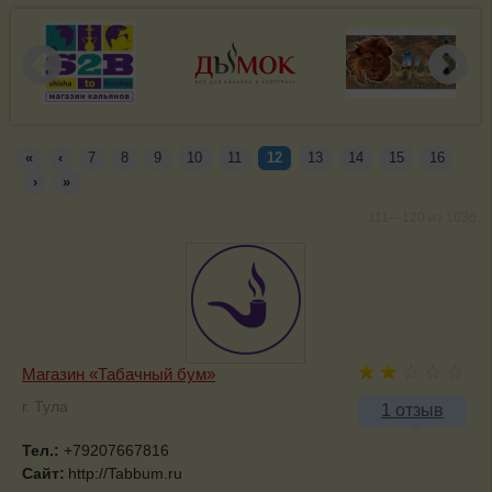
«
‹
7
8
9
10
11
12
13
14
15
16
›
»
111—120 из 1636.
Магазин «Табачный бум»
г. Тула
1 отзыв
Тел.:
+79207667816
Сайт:
http://Tabbum.ru