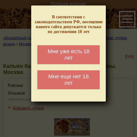
Полная версия
В соответствии с
законодательством РФ, посещение
нашего сайта допускается только
по достижении 18 лет
«Волшебный табачок» – о табаке и курении
»
Где купить табак, трубки,
кальян
»
Москва
»
Кальян бар Али
Мне уже есть 18
Вход
лет
Кальян бар Али - информация и отзывы.
Москва
Мне еще нет 18
лет
Рейтинг
4(3)
Отзывов
3
(
3 положительных
,
0 отрицательных
,
0
нейтральных
)
+
Добавить отзыв