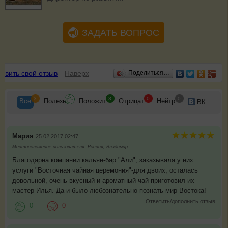
ЗАДАТЬ ВОПРОС
Отзывы
авить свой отзыв
Наверх
Поделиться…
3
3
0
0
Все
Полезн
Положит
Отрицат
Нейтр
ВК
Мария
25.02.2017 02:47
Местоположение пользователя: Россия, Владимир
Благодарна компании кальян-бар "Али", заказывала у них
услуги "Восточная чайная церемония"-для двоих, осталась
довольной, очень вкусный и ароматный чай приготовил их
мастер Илья. Да и было любознательно познать мир Востока!
Ответить/дополнить отзыв
0
0