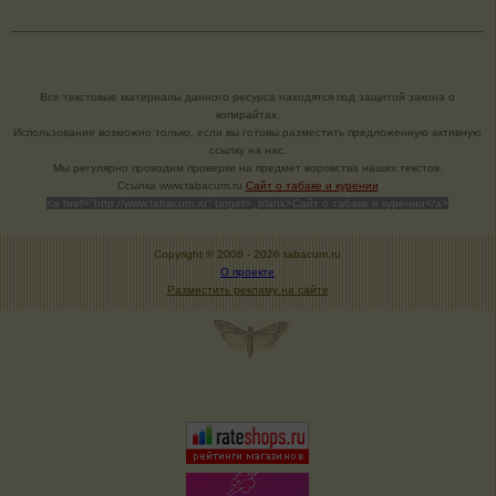
Все текстовые материалы данного ресурса находятся под защитой закона о
копирайтах.
Использование возможно только, если вы готовы разместить предложенную активную
ссылку на нас.
Мы регулярно проводим проверки на предмет воровства наших текстов.
Cсылка www.tabacum.ru
Сайт о табаке и курении
<a href="http://www.tabacum.ru" target=_blank>Сайт о табаке и курении</a>
Copyright © 2006 -
2026 tabacum.ru
О проекте
Разместить рекламу на сайте