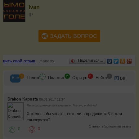
Ivan
IP
ЗАДАТЬ ВОПРОС
Отзывы
авить свой отзыв
Наверх
Поделиться…
3
2
0
1
Все
Полезн
Положит
Отрицат
Нейтр
ВК
Drakon Kapusta
06.01.2017 11:37
Местоположение пользователя: Россия, undefined
Хотелось бы узнать, есть ли в продаже табак для
самокруток?
Ответить/дополнить отзыв
0
0