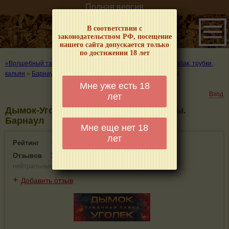
Полная версия
В соответствии с
законодательством РФ, посещение
нашего сайта допускается только
по достижении 18 лет
«Волшебный табачок» – о табаке и курении
»
Где купить табак, трубки,
кальян
»
Барнаул
»
Индустриальный район
»
Дымок-Уголёк
Мне уже есть 18
Вход
лет
Дымок-Уголёк - информация и отзывы.
Барнаул
Мне еще нет 18
лет
Рейтинг
3.4(3)
Отзывов
3
(
2 положительных
,
0 отрицательных
,
1
нейтральных
)
+
Добавить отзыв