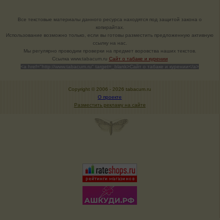
Все текстовые материалы данного ресурса находятся под защитой закона о
копирайтах.
Использование возможно только, если вы готовы разместить предложенную активную
ссылку на нас.
Мы регулярно проводим проверки на предмет воровства наших текстов.
Cсылка www.tabacum.ru
Сайт о табаке и курении
<a href="http://www.tabacum.ru" target=_blank>Сайт о табаке и курении</a>
Copyright © 2006 -
2026 tabacum.ru
О проекте
Разместить рекламу на сайте