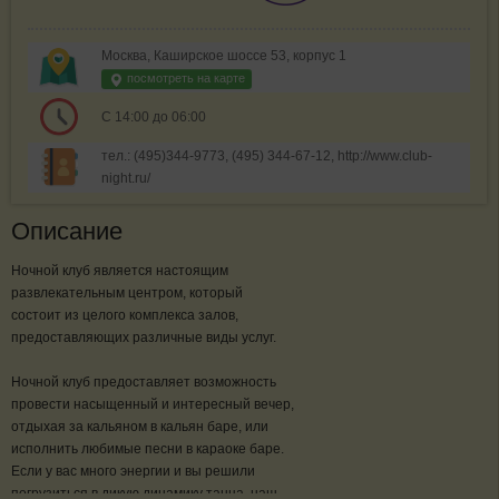
Москва, Каширское шоссе 53, корпус 1
посмотреть на карте
С 14:00 до 06:00
тел.: (495)344-9773, (495) 344-67-12, http://www.club-
night.ru/
Описание
Ночной клуб является настоящим
развлекательным центром, который
состоит из целого комплекса залов,
предоставляющих различные виды услуг.
Ночной клуб предоставляет возможность
провести насыщенный и интересный вечер,
отдыхая за кальяном в кальян баре, или
исполнить любимые песни в караоке баре.
Если у вас много энергии и вы решили
погрузиться в дикую динамику танца, наш