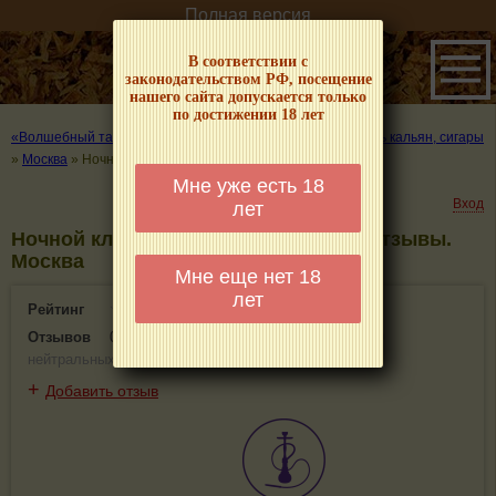
Полная версия
В соответствии с
законодательством РФ, посещение
нашего сайта допускается только
по достижении 18 лет
«Волшебный табачок» – о табаке и курении
»
Где покурить кальян, сигары
»
Москва
»
Ночной клуб Грани
Мне уже есть 18
Вход
лет
Ночной клуб Грани - информация и отзывы.
Москва
Мне еще нет 18
лет
Рейтинг
0(0)
Отзывов
0
(
0 положительных
,
0 отрицательных
,
0
нейтральных
)
+
Добавить отзыв