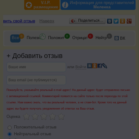
V.I.P.
Информация для представителей
размещение
Меленка
Отзывы
авить свой отзыв
Наверх
Поделиться…
0
0
0
0
Все
Полезн
Положит
Отрицат
Нейтр
ВК
+
Добавить отзыв
или
Войти
Пожалуйста, указывайте реальный e-mail адрес! На данный адрес будет отправлено письмо
с активационной ссылкой. Комментарий появится на сайте только после перехода по этой
ссылке. Нам важно знать, что вы реальный человек, а не спам-бот. Кроме того на данный
адрес вы будете получать уведомления об ответах на Ваш отзыв.
Оценка
Положительный отзыв
Нейтральный отзыв