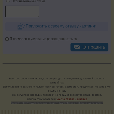
Отрицательный отзыв
Приложить к своему отзыву картинки
Я согласен с
условиями размещения отзыва
Отправить
Все текстовые материалы данного ресурса находятся под защитой закона о
копирайтах.
Использование возможно только, если вы готовы разместить предложенную активную
ссылку на нас.
Мы регулярно проводим проверки на предмет воровства наших текстов.
Cсылка www.tabacum.ru
Сайт о табаке и курении
<a href="http://www.tabacum.ru" target=_blank>Сайт о табаке и курении</a>