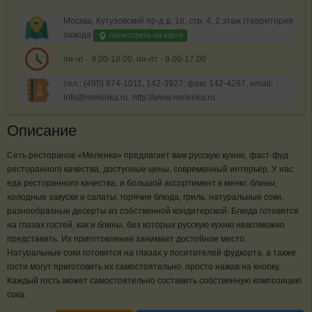
Москва, Кутузовский пр-д д. 16, стр. 4, 2 этаж (территория
завода
посмотреть на карте
пн-чт - 9.00-18.00, пн-пт - 9.00-17.00
тел.: (495) 974-1011, 142-3927; факс 142-4297, email:
info@melenka.ru, http://www.melenka.ru
Описание
Сеть ресторанов «Меленка» предлагает вам русскую кухню, фаст-фуд
ресторанного качества, доступные цены, современный интерьер. У нас
еда ресторанного качества, и большой ассортимент в меню: блины,
холодные закуски и салаты, горячие блюда, гриль, натуральные соки,
разнообразные десерты из собственной кондитерской. Блюда готовятся
на глазах гостей, как и блины, без которых русскую кухню невозможно
представить. Их приготовление занимает достойное место.
Натуральные соки готовятся на глазах у посетителей фудкорта, а также
гости могут приготовить их самостоятельно, просто нажав на кнопку.
Каждый гость может самостоятельно составить собственную композицию
сока.