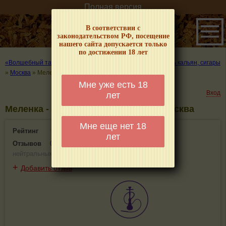
Полная версия
В соответствии с
законодательством РФ, посещение
нашего сайта допускается только
по достижении 18 лет
«Волшебный табачок» – о табаке и курении
»
Где покурить кальян, сигары
»
Москва
»
Меленка
Мне уже есть 18
Вход
лет
Меленка - информация и отзывы. Москва
Мне еще нет 18
Рейтинг
0(0)
лет
Отзывов
0
(
0 положительных
,
0 отрицательных
,
0
нейтральных
)
+
Добавить отзыв