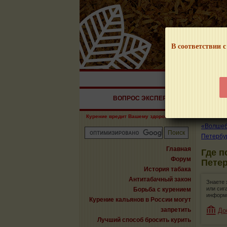
В соответствии с
НАШ ПОРТАЛ – И
ВОПРОС ЭКСПЕРТУ
СИГАРЫ
Курение вредит Вашему здоровью!
«Волшебн
Петербу
Главная
Где п
Форум
Пете
История табака
Антитабачный закон
Знаете 
или сиг
Борьба с курением
информ
Курение кальянов в России могут
запретить
До
Лучший способ бросить курить