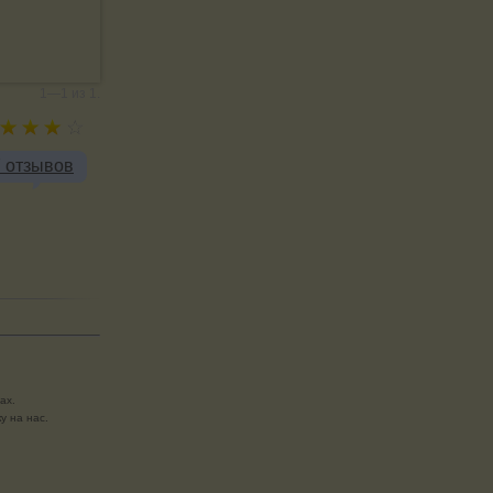
1—1 из 1.
7 отзывов
ах.
у на нас.