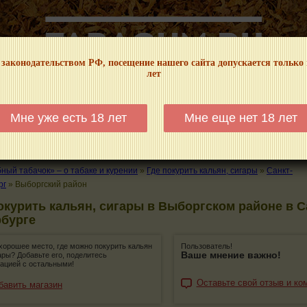
 законодательством РФ, посещение нашего сайта допускается только
лет
НФОРМАЦИОННЫЙ! МЫ НЕ ЗАНИМАЕМСЯ ПРОДАЖЕЙ И РЕКЛАМОЙ ТАБА
Мне уже есть 18 лет
Мне еще нет 18 лет
КАЛЬЯНЫ
ТРУБКИ
ГДЕ КУПИТЬ
ГДЕ ПОКУРИТЬ
КУРЕНИЕ И 
ый табачок» – о табаке и курении
»
Где покурить кальян, сигары
»
Санкт-
рг
»
Выборгский район
окурить кальян, сигары в Выборгском районе в С
рбурге
хорошее место, где можно покурить кальян
Пользователь!
Ваше мнение важно!
ары? Добавьте его, поделитесь
ацией с остальными!
Оставьте свой отзыв и ко
бавить магазин