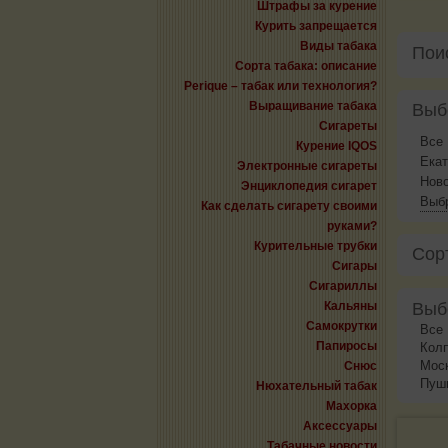
Штрафы за курение
Курить запрещается
Виды табака
Пои
Сорта табака: описание
Perique – табак или технология?
Выращивание табака
Выб
Сигареты
Все
Курение IQOS
Екат
Электронные сигареты
Нов
Энциклопедия сигарет
Выбр
Как сделать сигарету своими
руками?
Курительные трубки
Сор
Сигары
Сигариллы
Кальяны
Выб
Самокрутки
Все
Папиросы
Кол
Мос
Снюс
Пуш
Нюхательный табак
Махорка
Аксессуары
Табачные новости