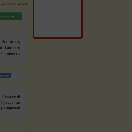
тавителей фирм
на карте
Волгоград
й Новгород
Челябинск
ванию
Кировский
Курортный
Приморский