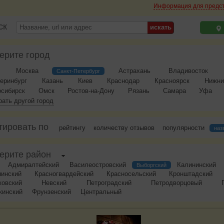
Информация для предс
ск
ерите город
Москва
Астрахань
Владивосток
Санкт-Петербург
еринбург
Казань
Киев
Краснодар
Красноярск
Нижни
осибирск
Омск
Ростов-на-Дону
Рязань
Самара
Уфа
ать другой город
тировать по
рейтингу
количеству отзывов
популярности
наз
ерите район
Адмиралтейский
Василеостровский
Калининский
Выборгский
пинский
Красногвардейский
Красносельский
Кронштадский
ковский
Невский
Петроградский
Петродворцовый
кинский
Фрунзенский
Центральный