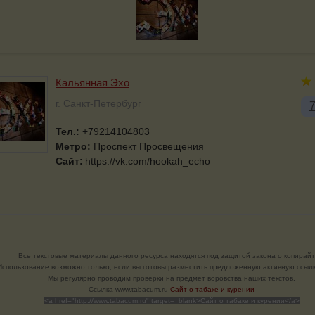
Кальянная Эхо
г. Санкт-Петербург
Тел.:
+79214104803
Метро:
Проспект Просвещения
Сайт:
https://vk.com/hookah_echo
Все текстовые материалы данного ресурса находятся под защитой закона о копирайт
Использование возможно только, если вы готовы разместить предложенную активную ссылк
Мы регулярно проводим проверки на предмет воровства наших текстов.
Cсылка www.tabacum.ru
Сайт о табаке и курении
<a href="http://www.tabacum.ru" target=_blank>Сайт о табаке и курении</a>