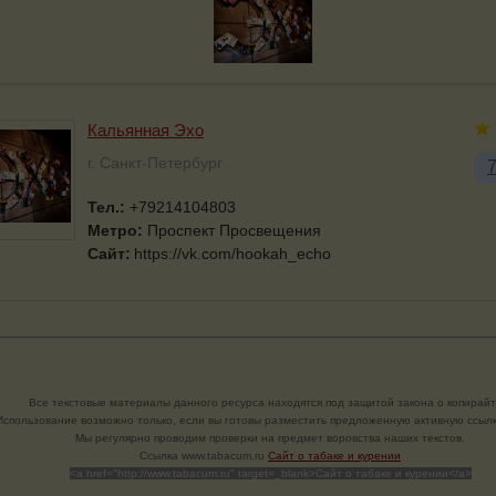
Кальянная Эхо
г. Санкт-Петербург
Тел.:
+79214104803
Метро:
Проспект Просвещения
Сайт:
https://vk.com/hookah_echo
Все текстовые материалы данного ресурса находятся под защитой закона о копирайт
Использование возможно только, если вы готовы разместить предложенную активную ссылк
Мы регулярно проводим проверки на предмет воровства наших текстов.
Cсылка www.tabacum.ru
Сайт о табаке и курении
<a href="http://www.tabacum.ru" target=_blank>Сайт о табаке и курении</a>