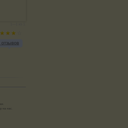
1—1 из 1.
7 отзывов
ах.
у на нас.