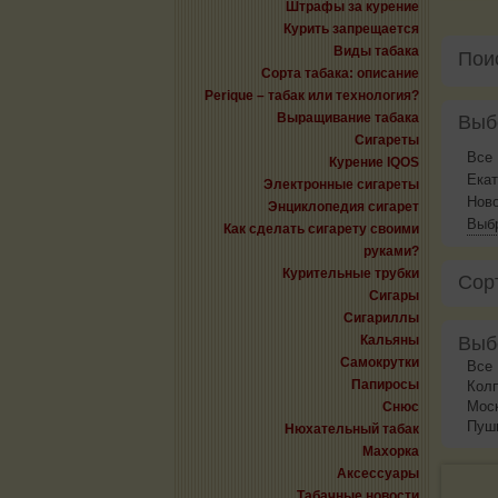
Штрафы за курение
Курить запрещается
Виды табака
Пои
Сорта табака: описание
Perique – табак или технология?
Выращивание табака
Выб
Сигареты
Все
Курение IQOS
Екат
Электронные сигареты
Нов
Энциклопедия сигарет
Выбр
Как сделать сигарету своими
руками?
Курительные трубки
Сор
Сигары
Сигариллы
Кальяны
Выб
Самокрутки
Все
Папиросы
Кол
Мос
Снюс
Пуш
Нюхательный табак
Махорка
Аксессуары
Табачные новости