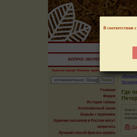
В соответствии с
НАШ ПОРТАЛ – И
ВОПРОС ЭКСПЕРТУ
СИГАРЫ
Курение вредит Вашему здоровью!
«Волшебн
Петербу
Главная
Где п
Форум
Пете
История табака
Антитабачный закон
Знаете 
или сиг
Борьба с курением
информ
Курение кальянов в России могут
запретить
До
Лучший способ бросить курить