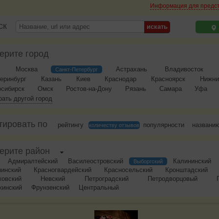
Информация для предс
ск
ерите город
Москва
Астрахань
Владивосток
Санкт-Петербург
еринбург
Казань
Киев
Краснодар
Красноярск
Нижни
осибирск
Омск
Ростов-на-Дону
Рязань
Самара
Уфа
ать другой город
тировать по
рейтингу
популярности
названи
количеству отзывов
ерите район
Адмиралтейский
Василеостровский
Калининский
Выборгский
пинский
Красногвардейский
Красносельский
Кронштадский
ковский
Невский
Петроградский
Петродворцовый
кинский
Фрунзенский
Центральный