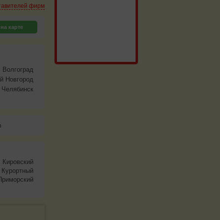
тавителей фирм
на карте
Волгоград
й Новгород
Челябинск
ю
Кировский
Курортный
Приморский