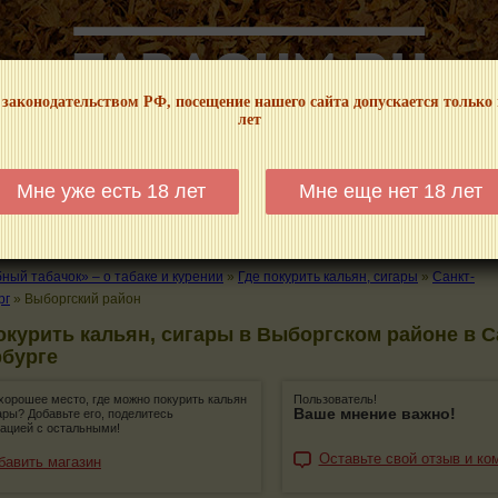
 законодательством РФ, посещение нашего сайта допускается только
лет
НФОРМАЦИОННЫЙ! МЫ НЕ ЗАНИМАЕМСЯ ПРОДАЖЕЙ И РЕКЛАМОЙ ТАБА
Мне уже есть 18 лет
Мне еще нет 18 лет
КАЛЬЯНЫ
ТРУБКИ
ГДЕ КУПИТЬ
ГДЕ ПОКУРИТЬ
КУРЕНИЕ И 
ый табачок» – о табаке и курении
»
Где покурить кальян, сигары
»
Санкт-
рг
»
Выборгский район
окурить кальян, сигары в Выборгском районе в С
рбурге
хорошее место, где можно покурить кальян
Пользователь!
Ваше мнение важно!
ары? Добавьте его, поделитесь
ацией с остальными!
Оставьте свой отзыв и ко
бавить магазин