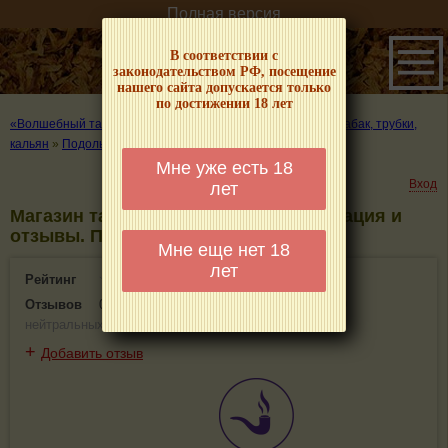
Полная версия
В соответствии с
законодательством РФ, посещение
нашего сайта допускается только
по достижении 18 лет
«Волшебный табачок» – о табаке и курении
»
Где купить табак, трубки,
кальян
»
Подольск
»
Магазин табачных изделий
Мне уже есть 18
Вход
лет
Магазин табачных изделий - информация и
отзывы. Подольск
Мне еще нет 18
лет
Рейтинг
0(0)
Отзывов
0
(
0 положительных
,
0 отрицательных
,
0
нейтральных
)
+
Добавить отзыв