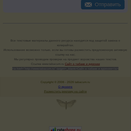
Отправить
Все текстовые материалы данного ресурса находятся под защитой закона о
копирайтах.
Использование возможно только, если вы готовы разместить предложенную активную
ссылку на нас.
Мы регулярно проводим проверки на предмет воровства наших текстов.
Cсылка www.tabacum.ru
Сайт о табаке и курении
<a href="http://www.tabacum.ru" target=_blank>Сайт о табаке и курении</a>
Copyright © 2006 -
2026 tabacum.ru
О проекте
Разместить рекламу на сайте