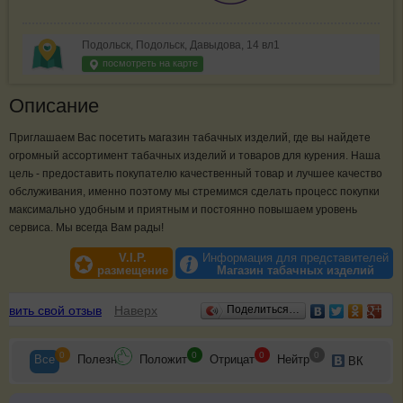
Подольск, Подольск, Давыдова, 14 вл1
посмотреть на карте
Описание
Приглашаем Вас посетить магазин табачных изделий, где вы найдете
огромный ассортимент табачных изделий и товаров для курения. Наша
цель - предоставить покупателю качественный товар и лучшее качество
обслуживания, именно поэтому мы стремимся сделать процесс покупки
максимально удобным и приятным и постоянно повышаем уровень
сервиса. Мы всегда Вам рады!
V.I.P.
Информация для представителей
размещение
Магазин табачных изделий
Отзывы
авить свой отзыв
Наверх
Поделиться…
0
0
0
0
Все
Полезн
Положит
Отрицат
Нейтр
ВК