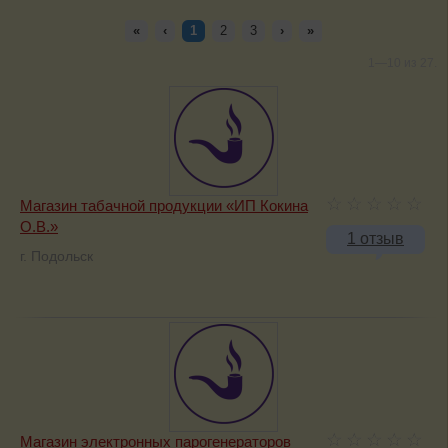
«
‹
1
2
3
›
»
1—10 из 27.
Магазин табачной продукции «ИП Кокина
О.В.»
1 отзыв
г. Подольск
Магазин электронных парогенераторов