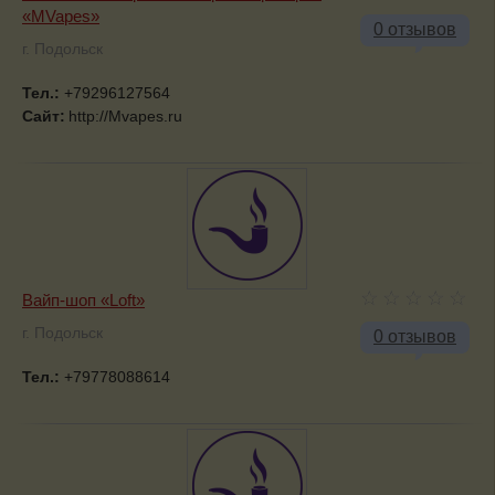
«МVapes»
0 отзывов
г. Подольск
Тел.:
+79296127564
Сайт:
http://Mvapes.ru
Вайп-шоп «Loft»
г. Подольск
0 отзывов
Тел.:
+79778088614