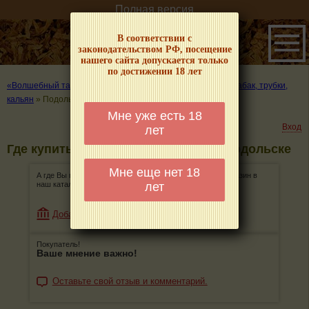
Полная версия
В соответствии с
законодательством РФ, посещение
нашего сайта допускается только
по достижении 18 лет
«Волшебный табачок» – о табаке и курении
»
Где купить табак, трубки,
кальян
»
Подольск
Мне уже есть 18
Вход
лет
Где купить табак, трубки, кальян в Подольске
Мне еще нет 18
А где Вы покупаете табак, трубки, кальян? Добавьте магазин в
лет
наш каталог!
Добавить магазин
Покупатель!
Ваше мнение важно!
Оставьте свой отзыв и комментарий.