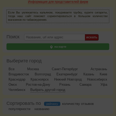
Информация для представителей фирм
Если Вы увлекаетесь кальяном, покуриваете трубку, курите сигареты,
тогда наш сайт поможет сориентироваться в большом количестве
магазинов по табакокурению.
Поиск
на карте
Выберите город
Все
Москва
Санкт-Петербург
Астрахань
Владивосток
Волгоград
Екатеринбург
Казань
Киев
Краснодар
Красноярск
Нижний Новгород
Новосибирск
Омск
Ростов-на-Дону
Рязань
Самара
Уфа
Челябинск
Выбрать другой город
Сортировать по
количеству отзывов
рейтингу
популярности
названию