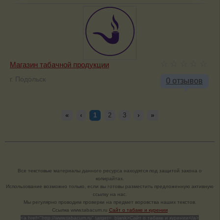
Магазин табачной продукции
г. Подольск
0 отзывов
«
‹
1
2
3
›
»
Все текстовые материалы данного ресурса находятся под защитой закона о
копирайтах.
Использование возможно только, если вы готовы разместить предложенную активную
ссылку на нас.
Мы регулярно проводим проверки на предмет воровства наших текстов.
Cсылка www.tabacum.ru
Сайт о табаке и курении
<a href="http://www.tabacum.ru" target=_blank>Сайт о табаке и курении</a>