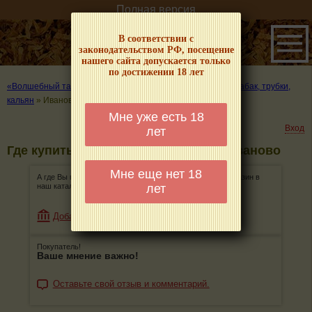
Полная версия
В соответствии с
законодательством РФ, посещение
нашего сайта допускается только
по достижении 18 лет
«Волшебный табачок» – о табаке и курении
»
Где купить табак, трубки,
кальян
»
Иваново
Мне уже есть 18
Вход
лет
Где купить табак, трубки, кальян в Иваново
Мне еще нет 18
А где Вы покупаете табак, трубки, кальян? Добавьте магазин в
лет
наш каталог!
Добавить магазин
Покупатель!
Ваше мнение важно!
Оставьте свой отзыв и комментарий.