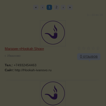
«
‹
1
2
›
»
1—10 из 19.
Магазин «Hookah Shop»
г. Иваново
0 отзывов
Тел.:
+74932454463
Сайт:
http://Hookah-ivanovo.ru