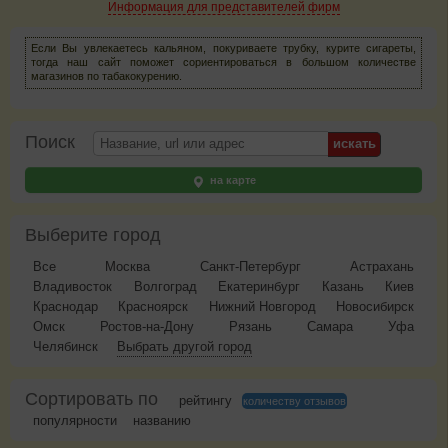
Информация для представителей фирм
Если Вы увлекаетесь кальяном, покуриваете трубку, курите сигареты,
тогда наш сайт поможет сориентироваться в большом количестве
магазинов по табакокурению.
Поиск
на карте
Выберите город
Все
Москва
Санкт-Петербург
Астрахань
Владивосток
Волгоград
Екатеринбург
Казань
Киев
Краснодар
Красноярск
Нижний Новгород
Новосибирск
Омск
Ростов-на-Дону
Рязань
Самара
Уфа
Челябинск
Выбрать другой город
Сортировать по
рейтингу
количеству отзывов
популярности
названию