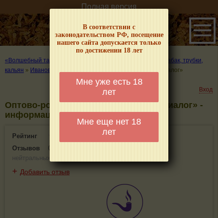
Полная версия
В соответствии с
законодательством РФ, посещение
нашего сайта допускается только
по достижении 18 лет
«Волшебный табачок» – о табаке и курении
»
Где купить табак, трубки,
кальян
»
Иваново
»
Оптово-розничная компания ООО «Диалог»
Мне уже есть 18
Вход
лет
Оптово-розничная компания ООО «Диалог» -
информация и отзывы. Иваново
Мне еще нет 18
лет
Рейтинг
0(0)
Отзывов
0
(
0 положительных
,
0 отрицательных
,
0
нейтральных
)
+
Добавить отзыв