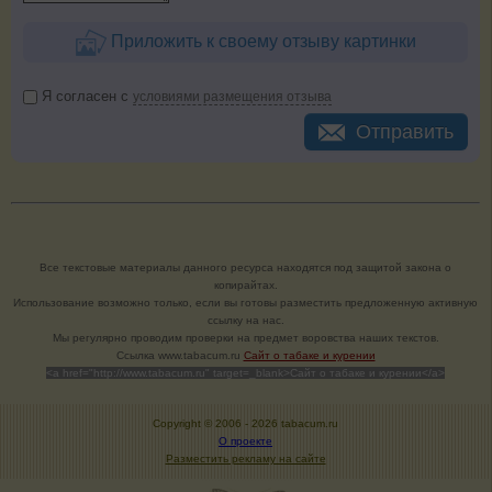
Приложить к своему отзыву картинки
Я согласен с
условиями размещения отзыва
Отправить
Все текстовые материалы данного ресурса находятся под защитой закона о
копирайтах.
Использование возможно только, если вы готовы разместить предложенную активную
ссылку на нас.
Мы регулярно проводим проверки на предмет воровства наших текстов.
Cсылка www.tabacum.ru
Сайт о табаке и курении
<a href="http://www.tabacum.ru" target=_blank>Сайт о табаке и курении</a>
Copyright © 2006 -
2026 tabacum.ru
О проекте
Разместить рекламу на сайте