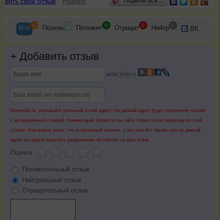
авить свой отзыв
Наверх
Поделиться…
0
0
0
0
Все
Полезн
Положит
Отрицат
Нейтр
ВК
+
Добавить отзыв
или
Войти
Пожалуйста, указывайте реальный e-mail адрес! На данный адрес будет отправлено письмо
с активационной ссылкой. Комментарий появится на сайте только после перехода по этой
ссылке. Нам важно знать, что вы реальный человек, а не спам-бот. Кроме того на данный
адрес вы будете получать уведомления об ответах на Ваш отзыв.
Оценка
Положительный отзыв
Нейтральный отзыв
Отрицательный отзыв