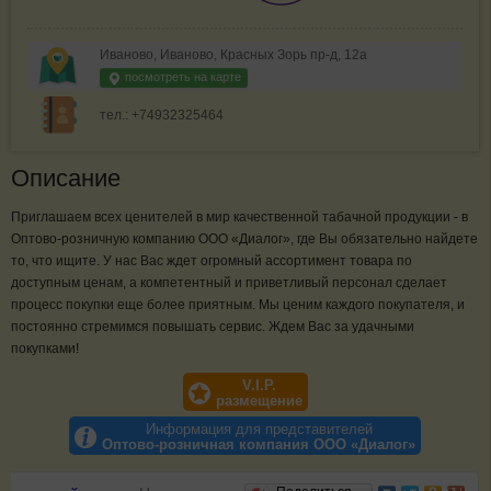
Иваново, Иваново, Красных Зорь пр-д, 12а
посмотреть на карте
тел.: +74932325464
Описание
Приглашаем всех ценителей в мир качественной табачной продукции - в
Оптово-розничную компанию ООО «Диалог», где Вы обязательно найдете
то, что ищите. У нас Вас ждет огромный ассортимент товара по
доступным ценам, а компетентный и приветливый персонал сделает
процесс покупки еще более приятным. Мы ценим каждого покупателя, и
постоянно стремимся повышать сервис. Ждем Вас за удачными
покупками!
V.I.P.
размещение
Информация для представителей
Оптово-розничная компания ООО «Диалог»
Отзывы