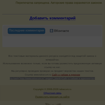
Перепечатка запрещена. Авторские права охраняются законом.
Добавить комментарий
Последние комментарии
ВКонтакте
Все текстовые материалы данного ресурса находятся под защитой закона о
копирайтах.
Использование возможно только, если вы готовы разместить предложенную активную
ссылку на нас.
Мы регулярно проводим проверки на предмет воровства наших текстов.
Cсылка www.tabacum.ru
Сайт о табаке и курении
<a href="http://www.tabacum.ru" target=_blank>Сайт о табаке и курении</a>
Copyright © 2006-
2026 tabacum.ru
Обратная связь
Разместить рекламу на сайте