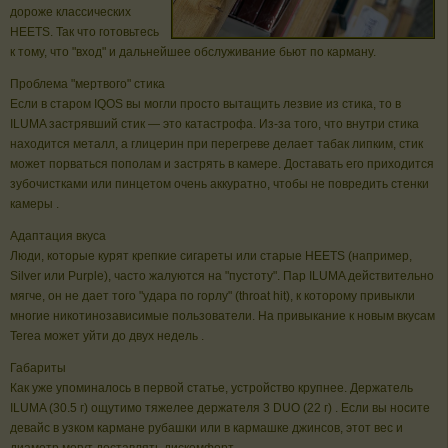
дороже классических
HEETS. Так что готовьтесь
к тому, что "вход" и дальнейшее обслуживание бьют по карману.
Проблема "мертвого" стика
Если в старом IQOS вы могли просто вытащить лезвие из стика, то в
ILUMA застрявший стик — это катастрофа. Из-за того, что внутри стика
находится металл, а глицерин при перегреве делает табак липким, стик
может порваться пополам и застрять в камере. Доставать его приходится
зубочистками или пинцетом очень аккуратно, чтобы не повредить стенки
камеры .
Адаптация вкуса
Люди, которые курят крепкие сигареты или старые HEETS (например,
Silver или Purple), часто жалуются на "пустоту". Пар ILUMA действительно
мягче, он не дает того "удара по горлу" (throat hit), к которому привыкли
многие никотинозависимые пользователи. На привыкание к новым вкусам
Terea может уйти до двух недель .
Габариты
Как уже упоминалось в первой статье, устройство крупнее. Держатель
ILUMA (30.5 г) ощутимо тяжелее держателя 3 DUO (22 г) . Если вы носите
девайс в узком кармане рубашки или в кармашке джинсов, этот вес и