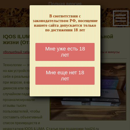
Полная версия
В соответствии с
законодательством РФ, посещение
нашего сайта допускается только
по достижении 18 лет
IQOS ILUMA: Плюсы и минусы в реальной
жизни (Отзывы и опыт)
Мне уже есть 18
→
«Волшебный табачок» – о табаке и курении
IQOS ILUMA: Плюсы и минусы
лет
Технологии — это хорошо,
но как устройство ведет
Мне еще нет 18
себя в реальных условиях:
лет
при морозе, в кармане
джинсов или при
случайном падении? Мы
проанализировали
отзывы тысяч
пользователей, чтобы
составить объективный
список преимуществ и
недостатков IQOS ILUMA. Статья при поддержке hqd24.ru