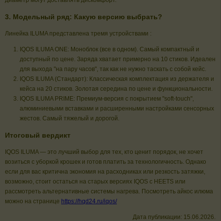
диаметр могут доставлять дискомфорт.
3. Модельный ряд: Какую версию выбрать?
Линейка ILUMA представлена тремя устройствами :
IQOS ILUMA ONE: Моноблок (все в одном). Самый компактный и
доступный по цене. Заряда хватает примерно на 10 стиков. Идеален
для выхода "на пару часов", так как не нужно таскать с собой кейс.
IQOS ILUMA (Стандарт): Классическая комплектация из держателя и
кейса на 20 стиков. Золотая середина по цене и функциональности.
IQOS ILUMA PRIME: Премиум-версия с покрытием "soft-touch",
алюминиевыми вставками и расширенными настройками сенсорных
жестов. Самый тяжелый и дорогой.
Итоговый вердикт
IQOS ILUMA — это лучший выбор для тех, кто ценит порядок, не хочет
возиться с уборкой крошек и готов платить за технологичность. Однако
если для вас критична экономия на расходниках или резкость затяжки,
возможно, стоит остаться на старых версиях IQOS с HEETS или
рассмотреть альтернативные системы нагрева. Посмотреть айкос илюма
можно на странице
https://hqd24.ru/iqos/
Дата публикации: 15.06.2026.