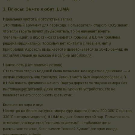
1. Плюсы: За что любят ILUMA
Идеальная чистота и отсутствие запаха
Это главный аргумент для перехода. Пользователи старого IQOS знают,
что если забыть почистить держатель, то он начинает вонять
"пепельницей", а вкус стиков становится горьким. В ILUMA проблема
решена кардинально. Поскольку нет контакта с лезвием, нет и
пригорания. Аэрозоль выдыхается и выветривается за 10–15 секунд, не
оставляя следов на одежде и в салоне автомобиля .
Надежность (Нет поломок лезвия)
Статистика старых моделей была печальна: неаккуратное движение — и
лезвие согнулось или треснуло. Ремонт часто был нецелесообразен. В
ILUMA ломать физически нечего. Внутри держателя гладкая камера без
выступающих деталей. Даже если вы уроните устройство, это не
повлияет на его способность греть стик .
Количество пара и вкус
Несмотря на более низкую температуру нагрева (около 290-300°C против
330°C в старых моделях), ILUMA выдает более густой пар. Пользователи
отмечают, что вкус стал "стерильно чистым" — табачные ноты
раскрываются ярче, без примеси "жженой бумаги", которая иногда