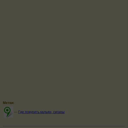
Метки:
—
Где покурить кальян, сигары