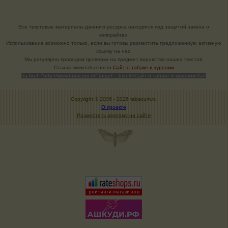
Все текстовые материалы данного ресурса находятся под защитой закона о
копирайтах.
Использование возможно только, если вы готовы разместить предложенную активную
ссылку на нас.
Мы регулярно проводим проверки на предмет воровства наших текстов.
Cсылка www.tabacum.ru
Сайт о табаке и курении
<a href="http://www.tabacum.ru" target=_blank>Сайт о табаке и курении</a>
Copyright © 2006 -
2026 tabacum.ru
О проекте
Разместить рекламу на сайте