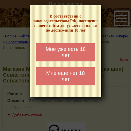
Полная версия
В соответствии с
законодательством РФ, посещение
нашего сайта допускается только
по достижении 18 лет
«Волшебный табачок» – о табаке и курении
»
Где покурить кальян, сигары
»
Севастополь
»
Магазин Mafia Hookah Shop (Мафия хука шоп)
Севастополь
Мне уже есть 18
лет
Вход
Магазин Mafia Hookah Shop (Мафия хука шоп)
Мне еще нет 18
Севастополь - информация и отзывы.
лет
Севастополь
Рейтинг
3.4(2)
Отзывов
2
(
2 положительных
,
0 отрицательных
,
0
нейтральных
)
+
Добавить отзыв