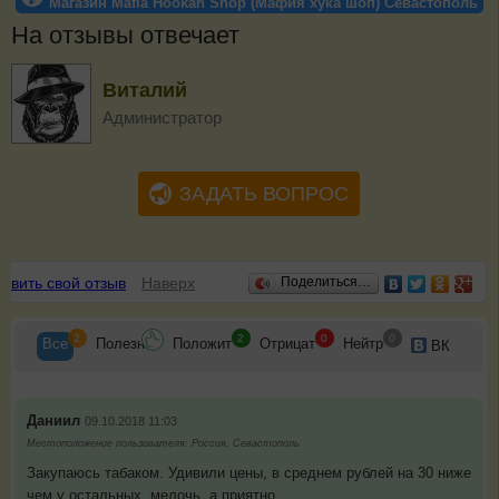
Магазин Mafia Hookah Shop (Мафия хука шоп) Севастополь
На отзывы отвечает
Виталий
Администратор
ЗАДАТЬ ВОПРОС
Отзывы
авить свой отзыв
Наверх
Поделиться…
2
2
0
0
Все
Полезн
Положит
Отрицат
Нейтр
ВК
Даниил
09.10.2018 11:03
Местоположение пользователя: Россия, Севастополь
Закупаюсь табаком. Удивили цены, в среднем рублей на 30 ниже
чем у остальных, мелочь, а приятно...