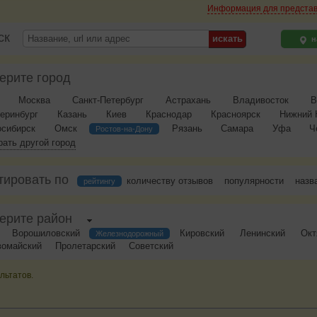
Информация для предста
ск
н
ерите город
Москва
Санкт-Петербург
Астрахань
Владивосток
В
еринбург
Казань
Киев
Краснодар
Красноярск
Нижний 
осибирск
Омск
Рязань
Самара
Уфа
Ч
Ростов-на-Дону
ать другой город
тировать по
количеству отзывов
популярности
назв
рейтингу
ерите район
Ворошиловский
Кировский
Ленинский
Окт
Железнодорожный
вомайский
Пролетарский
Советский
льтатов.