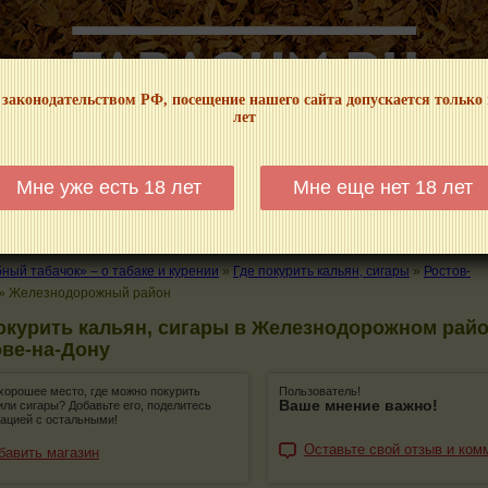
 законодательством РФ, посещение нашего сайта допускается только
лет
НФОРМАЦИОННЫЙ! МЫ НЕ ЗАНИМАЕМСЯ ПРОДАЖЕЙ И РЕКЛАМОЙ ТАБА
Мне уже есть 18 лет
Мне еще нет 18 лет
КАЛЬЯНЫ
ТРУБКИ
ГДЕ КУПИТЬ
ГДЕ ПОКУРИТЬ
КУРЕНИЕ И 
ый табачок» – о табаке и курении
»
Где покурить кальян, сигары
»
Ростов-
»
Железнодорожный район
окурить кальян, сигары в Железнодорожном райо
ве-на-Дону
хорошее место, где можно покурить
Пользователь!
Ваше мнение важно!
или сигары? Добавьте его, поделитесь
ацией с остальными!
Оставьте свой отзыв и ком
бавить магазин