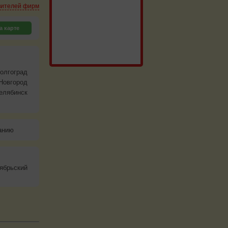
вителей фирм
а карте
олгоград
Новгород
елябинск
анию
ябрьский