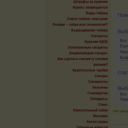
Штрафы за курение
Курить запрещается
Виды табака
Пои
Сорта табака: описание
Perique – табак или технология?
Выращивание табака
Выб
Сигареты
Все
Курение IQOS
Екат
Электронные сигареты
Нов
Энциклопедия сигарет
Выбр
Как сделать сигарету своими
руками?
Курительные трубки
Сор
Сигары
Сигариллы
Кальяны
Выб
Самокрутки
Все
Папиросы
Пер
Снюс
Нюхательный табак
Нет резу
Махорка
Аксессуары
Табачные новости