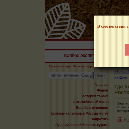
В соответствии с
НАШ ПОРТАЛ – И
ВОПРОС ЭКСПЕРТУ
СИГАРЫ
Курение вредит Вашему здоровью!
«Волшебн
на-Дону
Главная
Где п
Форум
Росто
История табака
Антитабачный закон
Знаете 
кальян 
Борьба с курением
информ
Курение кальянов в России могут
запретить
До
Лучший способ бросить курить