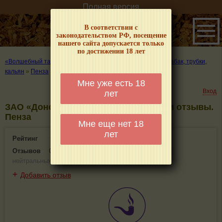
Полная версия
В соответствии с
законодательством РФ, посещение
нашего сайта допускается только
по достижении 18 лет
«Волшебный табачок» – о табаке и курении
»
Где купить табак, трубки,
кальян
»
Пенза
»
ЗАО «Донской табак»
Мне уже есть 18
Вход
лет
ЗАО «Донской табак» - информация и отзывы.
Пенза
Мне еще нет 18
лет
Рейтинг
0(0)
Отзывов
0
(
0 положительных
,
0 отрицательных
,
0
нейтральных
)
+
Добавить отзыв