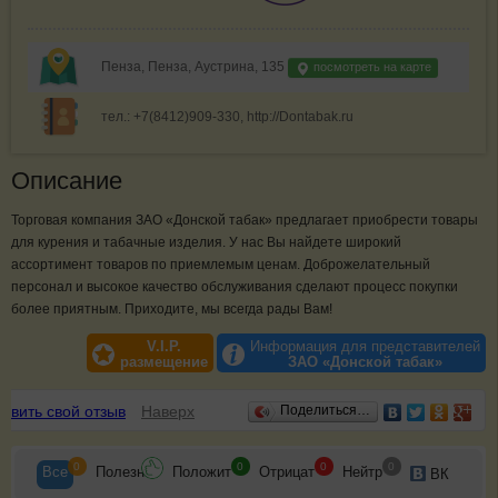
Пенза, Пенза, Аустрина, 135
посмотреть на карте
тел.: +7(8412)909-330, http://Dontabak.ru
Описание
Торговая компания ЗАО «Донской табак» предлагает приобрести товары
для курения и табачные изделия. У нас Вы найдете широкий
ассортимент товаров по приемлемым ценам. Доброжелательный
персонал и высокое качество обслуживания сделают процесс покупки
более приятным. Приходите, мы всегда рады Вам!
V.I.P.
Информация для представителей
размещение
ЗАО «Донской табак»
Отзывы
авить свой отзыв
Наверх
Поделиться…
0
0
0
0
Все
Полезн
Положит
Отрицат
Нейтр
ВК