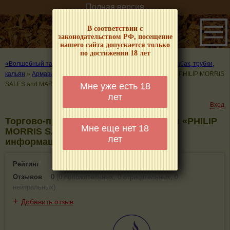
Полная версия
В соответствии с
законодательством РФ, посещение
нашего сайта допускается только
по достижении 18 лет
«Волшебный табачок» – о табаке и курении
»
Где купить табак, трубки,
кальян
»
Армавир
»
Торгово-производственная компания «PHILIP MORRIS
SALES and MARKETING»
Мне уже есть 18
лет
Вход
Торгово-производственная компания «PHILIP
Мне еще нет 18
MORRIS SALES and MARKETING» -
лет
информация и отзывы. Армавир
Рейтинг
0(0)
Отзывов
0
(
0 положительных
,
0 отрицательных
,
0
нейтральных
)
+
Добавить отзыв