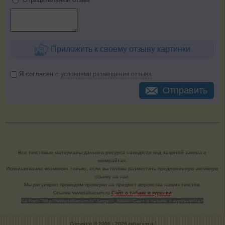
Приложить к своему отзыву картинки
Я согласен с
условиями размещения отзыва
Отправить
Все текстовые материалы данного ресурса находятся под защитой закона о
копирайтах.
Использование возможно только, если вы готовы разместить предложенную активную
ссылку на нас.
Мы регулярно проводим проверки на предмет воровства наших текстов.
Cсылка www.tabacum.ru
Сайт о табаке и курении
<a href="http://www.tabacum.ru" target=_blank>Сайт о табаке и курении</a>
Copyright © 2006 -
2026 tabacum.ru