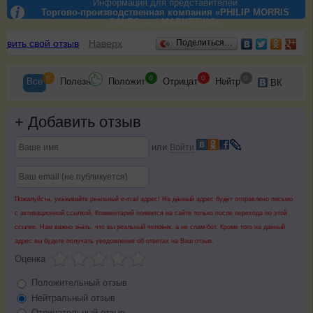
Информация для представителей
Торгово-производственная компания «PHILIP MORRIS
SALES and MARKETING»
Отзывы
авить свой отзыв
Наверх
Поделиться…
0
0
0
0
Все
Полезн
Положит
Отрицат
Нейтр
ВК
+
Добавить отзыв
или
Войти
Пожалуйста, указывайте реальный e-mail адрес! На данный адрес будет отправлено письмо
с активационной ссылкой. Комментарий появится на сайте только после перехода по этой
ссылке. Нам важно знать, что вы реальный человек, а не спам-бот. Кроме того на данный
адрес вы будете получать уведомления об ответах на Ваш отзыв.
Оценка
Положительный отзыв
Нейтральный отзыв
Отрицательный отзыв