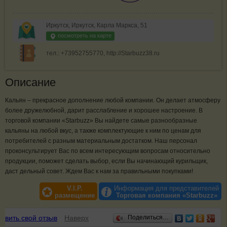
Иркутск, Иркутск, Карла Маркса, 51
посмотреть на карте
тел.: +73952755770, http://Starbuzz38.ru
Описание
Кальян – прекрасное дополнение любой компании. Он делает атмосферу
более дружелюбной, дарит расслабление и хорошее настроение. В
торговой компании «Starbuzz» Вы найдете самые разнообразные
кальяны на любой вкус, а также комплектующие к ним по ценам для
потребителей с разным материальным достатком. Наш персонал
проконсультирует Вас по всем интересующим вопросам относительно
продукции, поможет сделать выбор, если Вы начинающий курильщик,
даст дельный совет. Ждем Вас к нам за правильными покупками!
V.I.P.
Информация для представителей
размещение
Торговая компания «Starbuzz»
Отзывы
авить свой отзыв
Наверх
Поделиться…