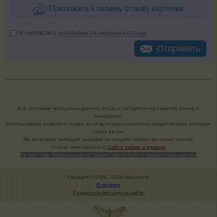
Приложить к своему отзыву картинки
Я согласен с
условиями размещения отзыва
Отправить
Все текстовые материалы данного ресурса находятся под защитой закона о
копирайтах.
Использование возможно только, если вы готовы разместить предложенную активную
ссылку на нас.
Мы регулярно проводим проверки на предмет воровства наших текстов.
Cсылка www.tabacum.ru
Сайт о табаке и курении
<a href="http://www.tabacum.ru" target=_blank>Сайт о табаке и курении</a>
Copyright © 2006 -
2026 tabacum.ru
О проекте
Разместить рекламу на сайте