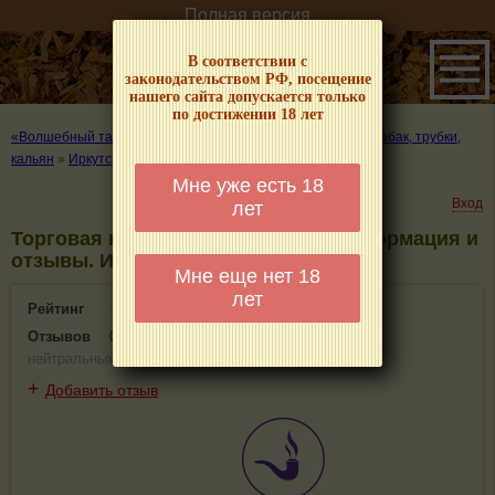
Полная версия
В соответствии с
законодательством РФ, посещение
нашего сайта допускается только
по достижении 18 лет
«Волшебный табачок» – о табаке и курении
»
Где купить табак, трубки,
кальян
»
Иркутск
»
Торговая компания «Starbuzz»
Мне уже есть 18
Вход
лет
Торговая компания «Starbuzz» - информация и
отзывы. Иркутск
Мне еще нет 18
лет
Рейтинг
0(0)
Отзывов
0
(
0 положительных
,
0 отрицательных
,
0
нейтральных
)
+
Добавить отзыв