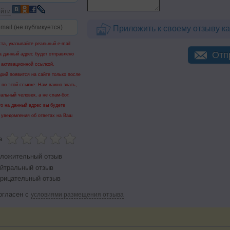
йти
Приложить к своему отзыву ка
та, указывайте реальный e-mail
Отп
а данный адрес будет отправлено
 активационной ссылкой.
рий появится на сайте только после
 по этой ссылке. Нам важно знать,
еальный человек, а не спам-бот.
го на данный адрес вы будете
 уведомления об ответах на Ваш
а
ложительный отзыв
йтральный отзыв
рицательный отзыв
огласен с
условиями размещения отзыва