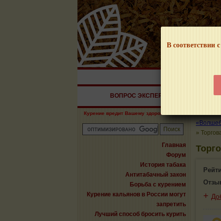
В соответствии с
НАШ ПОРТАЛ – И
ВОПРОС ЭКСПЕРТУ
СИГАРЫ
Курение вредит Вашему здоровью!
«Волшебн
»
Торгов
Главная
Торго
Форум
История табака
Рейт
Антитабачный закон
Отзы
Борьба с курением
Курение кальянов в России могут
+
До
запретить
Лучший способ бросить курить