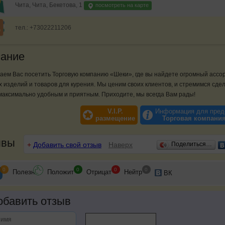
Чита, Чита, Бекетова, 1
посмотреть на карте
тел.: +73022211206
ание
аем Вас посетить Торговую компанию «Шеки», где вы найдете огромный ассо
 изделий и товаров для курения. Мы ценим своих клиентов, и стремимся сде
максимально удобным и приятным. Приходите, мы всегда Вам рады!
V.I.P.
Информация для пред
размещение
Торговая компани
ывы
+
Добавить свой отзыв
Наверх
Поделиться…
0
0
0
0
Полезн
Положит
Отрицат
Нейтр
ВК
бавить отзыв