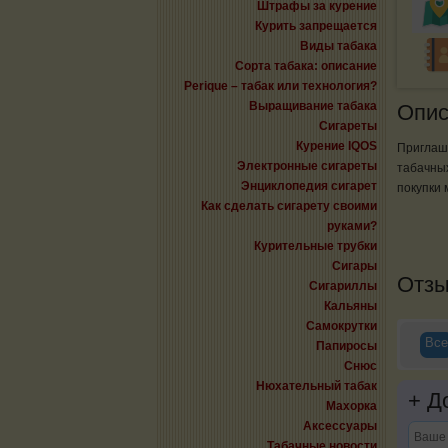
Штрафы за курение
Курить запрещается
Виды табака
Сорта табака: описание
Perique – табак или технология?
Выращивание табака
Опис
Сигареты
Курение IQOS
Приглаш
Электронные сигареты
табачных
Энциклопедия сигарет
покупки 
Как сделать сигарету своими
руками?
Курительные трубки
Сигары
Отз
Сигариллы
Кальяны
Самокрутки
Все
Папиросы
Снюс
Нюхательный табак
+
До
Махорка
Аксессуары
Табачные новости