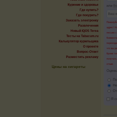
Курение и здоровье
или
Во
Где купить?
Где покурить?
Заказать электронку
Пожалуйс
Развлечения
адрес! Н
Новый IQOS Terea
письмо с
Тесты на Tabacum.ru
Коммента
Калькулятор курильщика
перехода
О проекте
что вы р
Вопрос-Ответ
Кроме то
Разместить рекламу
получать
отзыв.
Цены на сигареты
Оценк
По
Не
От
Я с