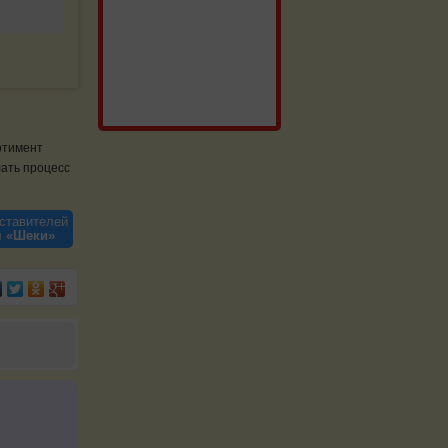
ртимент
лать процесс
ставителей
я «Шеки»