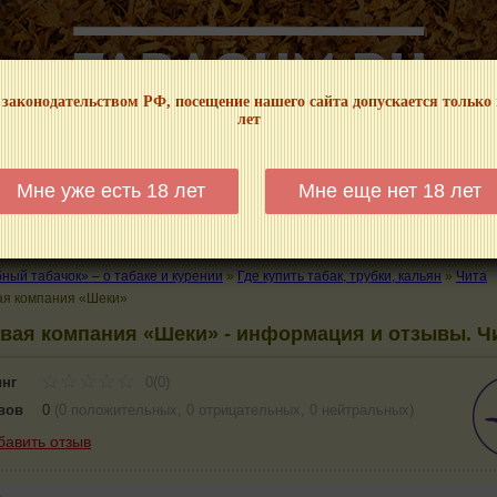
 законодательством РФ, посещение нашего сайта допускается только
лет
НФОРМАЦИОННЫЙ! МЫ НЕ ЗАНИМАЕМСЯ ПРОДАЖЕЙ И РЕКЛАМОЙ ТАБА
Мне уже есть 18 лет
Мне еще нет 18 лет
КАЛЬЯНЫ
ТРУБКИ
ГДЕ КУПИТЬ
ГДЕ ПОКУРИТЬ
КУРЕНИЕ И 
ый табачок» – о табаке и курении
»
Где купить табак, трубки, кальян
»
Чита
ая компания «Шеки»
вая компания «Шеки» - информация и отзывы. Ч
инг
0(0)
вов
0
(
0 положительных
,
0 отрицательных
,
0 нейтральных
)
бавить отзыв