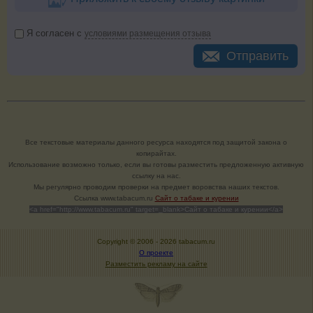
Я согласен с
условиями размещения отзыва
Отправить
Все текстовые материалы данного ресурса находятся под защитой закона о
копирайтах.
Использование возможно только, если вы готовы разместить предложенную активную
ссылку на нас.
Мы регулярно проводим проверки на предмет воровства наших текстов.
Cсылка www.tabacum.ru
Сайт о табаке и курении
<a href="http://www.tabacum.ru" target=_blank>Сайт о табаке и курении</a>
Copyright © 2006 -
2026 tabacum.ru
О проекте
Разместить рекламу на сайте