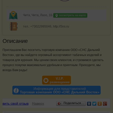
Чита, Чита, Лазо, 1Б
посмотреть на карте
тел.: +73022995046, http://Sns.ru
Описание
Приглашаем Вас посетить торговую компанию ООО «СНС Дальний
Восток», где вы найдете огромный ассортимент табачных изделий и
товаров для курения. Мы ценим своих клиентов, и стремимся сделать
процесс покупки максимально удобным и приятным. Приходите, мы
всегда Вам рады!
V.I.P.
размещение
Информация для представителей
Торговая компания ООО «СНС Дальний Восток»
Отзывы
авить свой отзыв
Наверх
Поделиться…