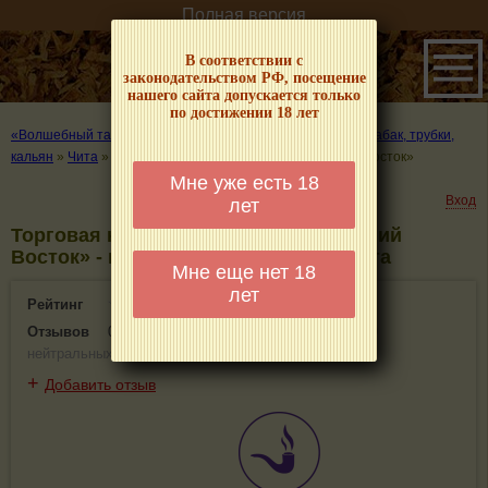
Полная версия
В соответствии с
законодательством РФ, посещение
нашего сайта допускается только
по достижении 18 лет
«Волшебный табачок» – о табаке и курении
»
Где купить табак, трубки,
кальян
»
Чита
»
Торговая компания ООО «СНС Дальний Восток»
Мне уже есть 18
Вход
лет
Торговая компания ООО «СНС Дальний
Восток» - информация и отзывы. Чита
Мне еще нет 18
лет
Рейтинг
0(0)
Отзывов
0
(
0 положительных
,
0 отрицательных
,
0
нейтральных
)
+
Добавить отзыв