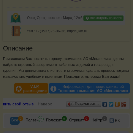
Орск, Орск, проспект Мира, 12/к6
посмотреть на карте
тел.: +7(3537)25-06-36, http://Qkm.ru
Описание
Приглашаем Вас посетить торговую компанию АО «Мегаполис», где вы
найдете огромный ассортимент табачных изделий и товаров для
курения. Мы ценим своих клиентов, и стремимся сделать процесс покупки
максимально удобным и приятным. Приходите, мы всегда Вам рады!
V.I.P.
Информация для представителей
размещение
Торговая компания АО «Мегаполис»
Отзывы
авить свой отзыв
Наверх
Поделиться…
0
0
0
0
Все
Полезн
Положит
Отрицат
Нейтр
ВК