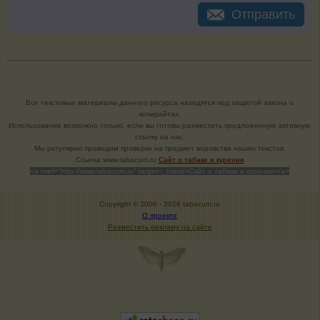
Отправить
Все текстовые материалы данного ресурса находятся под защитой закона о
копирайтах.
Использование возможно только, если вы готовы разместить предложенную активную
ссылку на нас.
Мы регулярно проводим проверки на предмет воровства наших текстов.
Cсылка www.tabacum.ru
Сайт о табаке и курении
<a href="http://www.tabacum.ru" target=_blank>Сайт о табаке и курении</a>
Copyright © 2006 -
2026 tabacum.ru
О проекте
Разместить рекламу на сайте