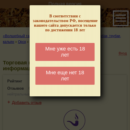
Полная версия
В соответствии с
законодательством РФ, посещение
нашего сайта допускается только
по достижении 18 лет
«Волшебный табачок» – о табаке и курении
»
Где купить табак, трубки,
кальян
»
Орск
»
Торговая компания АО «Мегаполис»
Мне уже есть 18
Вход
лет
Торговая компания АО «Мегаполис» -
информация и отзывы. Орск
Мне еще нет 18
лет
Рейтинг
0(0)
Отзывов
0
(
0 положительных
,
0 отрицательных
,
0
нейтральных
)
+
Добавить отзыв