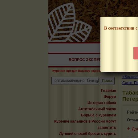
В соответствии с
НАШ ПОРТАЛ – И
ВОПРОС ЭКСПЕРТУ
СИГАРЫ
Курение вредит Вашему здоровью!
«Волшебн
Санкт-П
Главная
Табак
Форум
Пете
История табака
Антитабачный закон
Рейт
Борьба с курением
Отзы
Курение кальянов в России могут
запретить
+
До
Лучший способ бросить курить