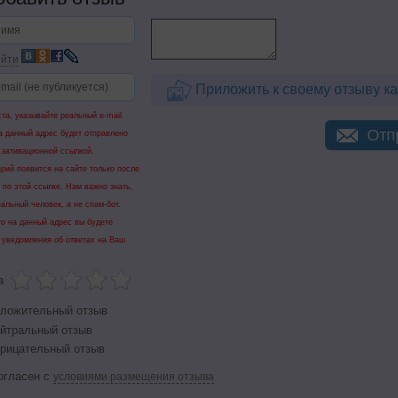
йти
Приложить к своему отзыву ка
та, указывайте реальный e-mail
Отп
а данный адрес будет отправлено
 активационной ссылкой.
рий появится на сайте только после
 по этой ссылке. Нам важно знать,
еальный человек, а не спам-бот.
го на данный адрес вы будете
 уведомления об ответах на Ваш
а
ложительный отзыв
йтральный отзыв
рицательный отзыв
огласен с
условиями размещения отзыва