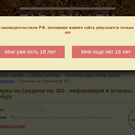
 законодательством РФ, посещение нашего сайта допускается только
лет
НФОРМАЦИОННЫЙ! МЫ НЕ ЗАНИМАЕМСЯ ПРОДАЖЕЙ И РЕКЛАМОЙ ТАБА
Мне уже есть 18 лет
Мне еще нет 18 лет
КАЛЬЯНЫ
ТРУБКИ
ГДЕ КУПИТЬ
ГДЕ ПОКУРИТЬ
КУРЕНИЕ И 
ый табачок» – о табаке и курении
»
Где купить табак, трубки, кальян
»
етербург
»
Табакерка на Среднем пр. ВО
ерка на Среднем пр. ВО - информация и отзывы. 
рбург
инг
0(0)
вов
0
(
0 положительных
,
0 отрицательных
,
0 нейтральных
)
бавить отзыв