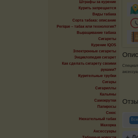
Штрафы за курение
Курить запрещается
Виды табака
Сорта табака: описание
Perique – табак или технология?
Выращивание табака
Сигареты
Курение IQOS
Электронные сигареты
Опис
Энциклопедия сигарет
Как сделать сигарету своими
Специал
руками?
аксессуа
Курительные трубки
Сигары
Сигариллы
Кальяны
Отз
Самокрутки
Папиросы
Снюс
Нюхательный табак
Все
Махорка
Аксессуары
+
До
Табачные новости