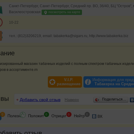
Санкт-Петербург, Санкт-Петербург, Средний пр. ВО, 36/40, БЦ "Остров",
Василеостровская
посмотреть на карте
10-22
тел.: (812)3206219, email: tabakerka@sigars.ru, http://www.tabakerka.biz
ание
изированный магазин табачных изделий с полным спектром табачных издел
ров в ассортименте.rn
V.I.P.
Информация для пред
размещение
Табакерка на Средн
ывы
+
Добавить свой отзыв
Наверх
Поделиться…
0
0
0
0
Полезн
Положит
Отрицат
Нейтр
ВК
бавить отзыв