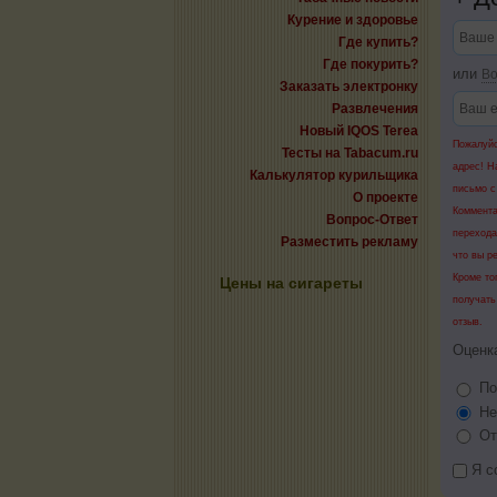
Курение и здоровье
Где купить?
Где покурить?
или
Во
Заказать электронку
Развлечения
Новый IQOS Terea
Пожалуйс
Тесты на Tabacum.ru
адрес! Н
Калькулятор курильщика
письмо с
О проекте
Коммента
Вопрос-Ответ
перехода
Разместить рекламу
что вы р
Кроме то
Цены на сигареты
получать
отзыв.
Оценк
По
Не
От
Я с