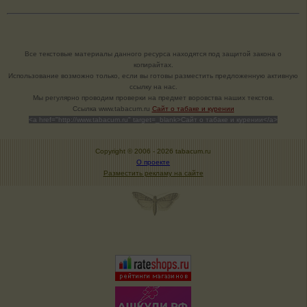
Все текстовые материалы данного ресурса находятся под защитой закона о
копирайтах.
Использование возможно только, если вы готовы разместить предложенную активную
ссылку на нас.
Мы регулярно проводим проверки на предмет воровства наших текстов.
Cсылка www.tabacum.ru
Сайт о табаке и курении
<a href="http://www.tabacum.ru" target=_blank>Сайт о табаке и курении</a>
Copyright © 2006 -
2026 tabacum.ru
О проекте
Разместить рекламу на сайте