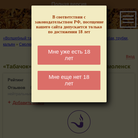
Полная версия
В соответствии с
законодательством РФ, посещение
нашего сайта допускается только
по достижении 18 лет
«Волшебный табачок» – о табаке и курении
»
Где купить табак, трубки,
кальян
»
Смоленск
»
«Табачок»
Мне уже есть 18
Вход
лет
«Табачок» - информация и отзывы. Смоленск
Мне еще нет 18
Рейтинг
0(0)
лет
Отзывов
0
(
0 положительных
,
0 отрицательных
,
0
нейтральных
)
+
Добавить отзыв