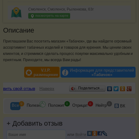
Смоленск, Смоленск, Рыленкова, 63г
посмотреть на карте
Описание
Приглашаем Вас посетить магазин «Табачок», где вы найдете огромный
ассортимент табачных изделий и товаров для курения. Мы ценим своих
клиентов, и стремимся сделать процесс покупки максимально удобным и
приятным. Приходите, мы всегда Вам рады!
V.I.P.
Информация для представителей
размещение
«Табачок»
Отзывы
авить свой отзыв
Наверх
Поделиться…
0
0
0
0
Все
Полезн
Положит
Отрицат
Нейтр
ВК
+
Добавить отзыв
или
Войти